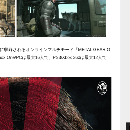
収録されるオンラインマルチモード「METAL GEAR O
x One/PCは最大16人で、PS3/Xbox 360は最大12人で