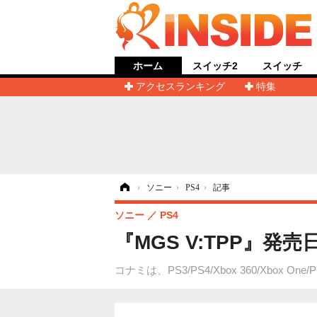
ホーム
スイッチ2
スイッチ
アクセスランキング
特集
ホーム
›
ソニー
›
PS4
›
記事
ソニー
PS4
『MGS V:TPP』
コナミは、PS3/PS4/Xbox 360/Xbox O