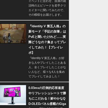
イベントに合わせ、自身の就
活時のエピソードを若手クリ
エイターに聞いてみたので、
その模様をお届けします。
『Identity V 第五人格』の
新モード「手記の加筆」は
PvEと聞いたけれど……実
際どうなの？集まってプレ
イしてみた！【プレイレ
ポ】
『Identity V 第五人格』が好
きな人やプレイしたことある
人、全くプレイしたことがな
い人など、様々な4人を集め
てプレイしてみました！
0.03msの圧倒的応答速度
やリフレッシュレートで勝
ちにこだわる！鮮やかなQ
D-OLEDパネル搭載のGiga