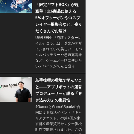
「限定ギフトBOX」が超
豪華！全6商品に使える
5％オフクーポンやコスプ
レイヤー撮影会など、盛り
だくさんでお届け
UGREEN×『崩壊：スターレ
イル』コラボは、爻光がデザ
インされていて美しい！モバ
イルバッテリーや急速充電器
など、ゲームと一緒に使いた
いデバイスがてんこ盛り
若手抜擢の環境で学んだこ
と――アプリボットの運営
プロデューサーが語る「巻
き込み力」の重要性
4GamerとGame*Sparkの合
同による就活イベント「キャ
リアクエスト」の第4回が東
京都立産業貿易センター浜松
町館で開催されました。この