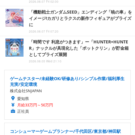
2026.08.07 Fri 02:00
「機動戦士ガンダムSEED」エンディング「暁の車」を
イメージ!カガリとラクスの新作フィギュアがプライズ
に
2026.08.07 Fri 07:20
「時間です 利息がつきます」ー「HUNTER×HUNTE
R」ナックルが具現化した「ポットクリン」が貯金箱
としてプライズ展開
2026.08.05 Wed 21:10
ゲームテスター/未経験OK/研修あり/シンプル作業/福利厚生
充実/安定環境
株式会社SNJAPAN
愛知県
月給33万円～50万円
正社員
コンシューマーゲームプランナー/千代田区/東京都/神田駅