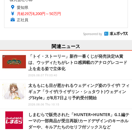
愛知県
月給29万8,200円～50万円
正社員
Sponsored by
関連ニュース
「トイ・ストーリー」新作一番くじが発売決定!A賞
は、ウッディたちがレトロ感満載のアナログレコード
上を走る姿で立体化
2026.08.07 Fri 03:40
太ももにも目が惹かれるウェディング姿のライザ! フィ
ギュア「ライザ(ライザリン・シュタウト)ウェディン
グStyle」が8月7日より予約受付開始
2026.08.06 Thu 10:15
しまむらで販売された「HUNTER×HUNTER」G.I.編テ
ーマの一部商品が受注再販!カードデザインのキーホル
ダーや、キルアたちのセリフ付ソックスなど