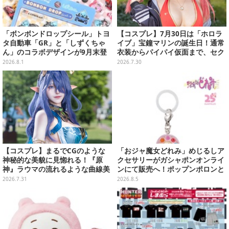
「ボンボンドロップシール」トヨ
【コスプレ】7月30日は「ホロラ
タ自動車「GR」と「しずくちゃ
イブ」宝鐘マリンの誕生日！通常
ん」のコラボデザインが9月末登
衣装からパイパイ仮面まで、セク
場！くま吉らも描かれた全4柄
シーで可愛い美女レイヤーまとめ
2026.8.1
2026.7.30
【写真42枚】
【コスプレ】まるでCGのような
「おジャ魔女どれみ」めじるしア
神秘的な美貌に見惚れる！『原
クセサリーがガシャポンオンライ
神』ラウマの流れるような曲線美
ンにて販売へ！ポップンポロンと
の再現も素晴らしい美女レイヤー
魔法玉の2連チャームなど全9種
2026.7.31
2026.8.5
【写真9枚】