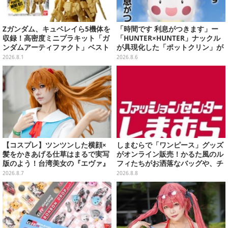
Zガンダム、キュベレイら5機体を
「時間です 利息がつきます」ー
収録！高密度ミニプラキット「ガ
「HUNTER×HUNTER」ナックル
ンダムアーティファクト」ベスト
が具現化した「ポットクリン」が
セレクションが10月発売
貯金箱としてプライズ展開
2026.8.1
2026.8.6
【コスプレ】ツンツンした横顔×
しまむらで「ワンピース」グッズ
髪をかきあげる仕草はまるで実写
がオンライン販売！かるた風のル
版のよう！台湾美女の『エヴァ』
フィたちがお洒落なバッグや、チ
制服アスカが美しすぎた【写真8
ョッパーが可愛いサンダルも
2026.8.7
2026.8.8
枚】