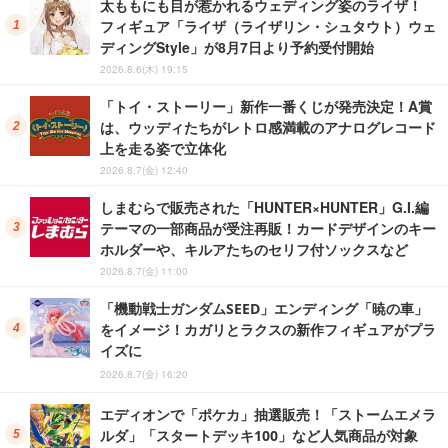
太ももにも目が惹かれるウェディング姿のライザ！
フィギュア「ライザ（ライザリン・シュタウト）ウェ
ディングStyle」が8月7日より予約受付開始
2026.8.6(木) 19:15
「トイ・ストーリー」新作一番くじが発売決定！A賞
は、ウッディたちがレトロ感満載のアナログレコード
上を走る姿で立体化
2026.8.7(金) 12:40
しまむらで販売された「HUNTER×HUNTER」G.I.編
テーマの一部商品が受注再販！カードデザインのキー
ホルダーや、キルアたちのセリフ付ソックスなど
2026.8.7(金) 11:00
「機動戦士ガンダムSEED」エンディング「暁の車」
をイメージ！カガリとラクスの新作フィギュアがプラ
イズに
2026.8.7(金) 16:20
エディオンで「ポケカ」抽選販売！「ストームエメラ
ルダ」「スタートデッキ100」など人気商品が対象