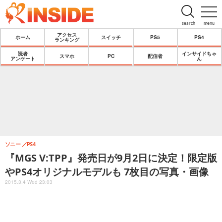
search
menu
アクセス
ホーム
スイッチ
PS5
PS4
ランキング
読者
インサイドちゃ
スマホ
PC
配信者
アンケート
ん
ソニー
PS4
『MGS V:TPP』発売日が9月2日に決定！限定版
やPS4オリジナルモデルも 7枚目の写真・画像
2015.3.4 Wed 23:03