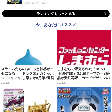
2026.8.7(金) 16:25
ランキングをもっと見る
今、あなたにオススメ
スライムたちのぷにっと触感がク
しまむらで販売された「HUNTER
セになる！『ドラクエ』ガシャポ
×HUNTER」G.I.編テーマの一部商
ン「ぷにぷにし隊」が8月第2週発
品が受注再販！カードデザインの
売―全4種ではぐれメタルは固め
キーホルダーや、キルアたちのセ
2026.8.1
2026.8.7
リフ付ソックスなど