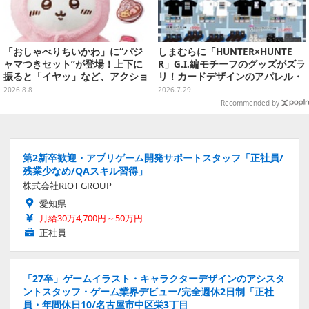
「おしゃべりちいかわ」に“パジ
しまむらに「HUNTER×HUNTE
ャマつきセット”が登場！上下に
R」G.I.編モチーフのグッズがズラ
振ると「イヤッ」など、アクショ
リ！カードデザインのアパレル・
ンに応じて喋ってくれる
雑貨、ゴレイヌの「オレが3人分
2026.8.8
2026.7.29
になる…」も
Recommended by
第2新卒歓迎・アプリゲーム開発サポートスタッフ「正社員/
残業少なめ/QAスキル習得」
株式会社RIOT GROUP
愛知県
月給30万4,700円～50万円
正社員
「27卒」ゲームイラスト・キャラクターデザインのアシスタ
ントスタッフ・ゲーム業界デビュー/完全週休2日制「正社
員・年間休日10/名古屋市中区栄3丁目