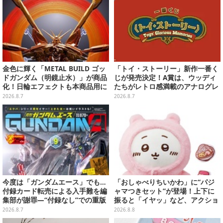
金色に輝く「METAL BUILD ゴッ
「トイ・ストーリー」新作一番く
ドガンダム（明鏡止水）」が商品
じが発売決定！A賞は、ウッディ
化！日輪エフェクトも本商品用に
たちがレトロ感満載のアナログレ
刷新した豪華仕様
コード上を走る姿で立体化
2026.8.7
2026.8.7
今度は「ガンダムエース」でも…
「おしゃべりちいかわ」に“パジ
付録カード転売による入手難を編
ャマつきセット”が登場！上下に
集部が謝罪―“付録なし”での重版
振ると「イヤッ」など、アクショ
対応を進行中
ンに応じて喋ってくれる
2026.8.7
2026.8.8