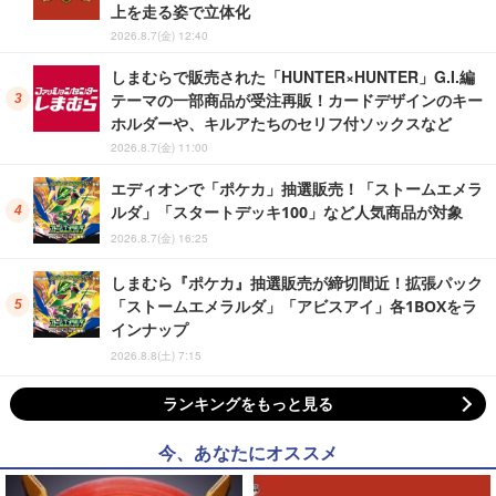
上を走る姿で立体化
2026.8.7(金) 12:40
しまむらで販売された「HUNTER×HUNTER」G.I.編
テーマの一部商品が受注再販！カードデザインのキー
ホルダーや、キルアたちのセリフ付ソックスなど
2026.8.7(金) 11:00
エディオンで「ポケカ」抽選販売！「ストームエメラ
ルダ」「スタートデッキ100」など人気商品が対象
2026.8.7(金) 16:25
しまむら『ポケカ』抽選販売が締切間近！拡張パック
「ストームエメラルダ」「アビスアイ」各1BOXをラ
インナップ
2026.8.8(土) 7:15
ランキングをもっと見る
今、あなたにオススメ