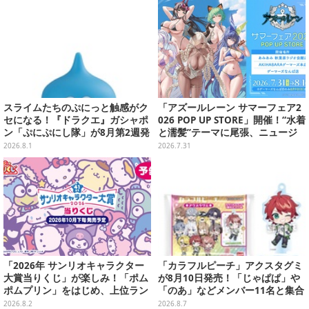
スライムたちのぷにっと触感がク
「アズールレーン サマーフェア2
セになる！『ドラクエ』ガシャポ
026 POP UP STORE」開催！“水着
ン「ぷにぷにし隊」が8月第2週発
と濡髪”テーマに尾張、ニュージ
売―全4種ではぐれメタルは固め
ャージーなど新規描き下ろしイラ
2026.8.1
2026.7.31
ストグッズ販売
「2026年 サンリオキャラクター
「カラフルピーチ」アクスタグミ
大賞当りくじ」が楽しみ！「ポム
が8月10日発売！「じゃぱぱ」や
ポムプリン」をはじめ、上位ラン
「のあ」などメンバー11名と集合
クインが登場するスペシャル企画
デザイン全15種、ボールチェーン
2026.8.2
2026.8.7