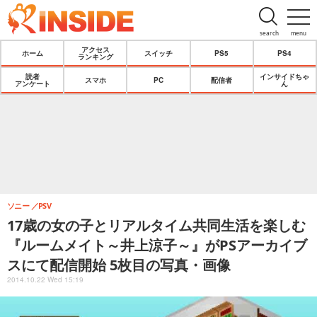
search
menu
アクセス
ホーム
スイッチ
PS5
PS4
ランキング
読者
インサイドちゃ
スマホ
PC
配信者
アンケート
ん
ソニー
PSV
17歳の女の子とリアルタイム共同生活を楽しむ
『ルームメイト～井上涼子～』がPSアーカイブ
スにて配信開始 5枚目の写真・画像
2014.10.22 Wed 15:19