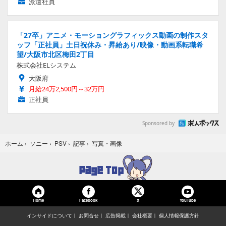
派遣社員
「27卒」アニメ・モーショングラフィックス動画の制作スタ
ッフ「正社員」土日祝休み・昇給あり/映像・動画系転職希
望/大阪市北区梅田2丁目
株式会社ELシステム
大阪府
月給24万2,500円～32万円
正社員
Sponsored by
写真・画像
ホーム
›
ソニー
›
PSV
›
記事
›
Home
Facebook
YouTube
X
インサイドについて
お問合せ
広告掲載
会社概要
個人情報保護方針