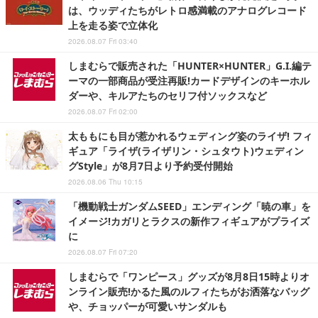
は、ウッディたちがレトロ感満載のアナログレコード
上を走る姿で立体化
2026.08.07 Fri 03:40
しまむらで販売された「HUNTER×HUNTER」G.I.編テ
ーマの一部商品が受注再販!カードデザインのキーホル
ダーや、キルアたちのセリフ付ソックスなど
2026.08.07 Fri 02:00
太ももにも目が惹かれるウェディング姿のライザ! フィ
ギュア「ライザ(ライザリン・シュタウト)ウェディン
グStyle」が8月7日より予約受付開始
2026.08.06 Thu 10:15
「機動戦士ガンダムSEED」エンディング「暁の車」を
イメージ!カガリとラクスの新作フィギュアがプライズ
に
2026.08.07 Fri 07:20
しまむらで「ワンピース」グッズが8月8日15時よりオ
ンライン販売!かるた風のルフィたちがお洒落なバッグ
や、チョッパーが可愛いサンダルも