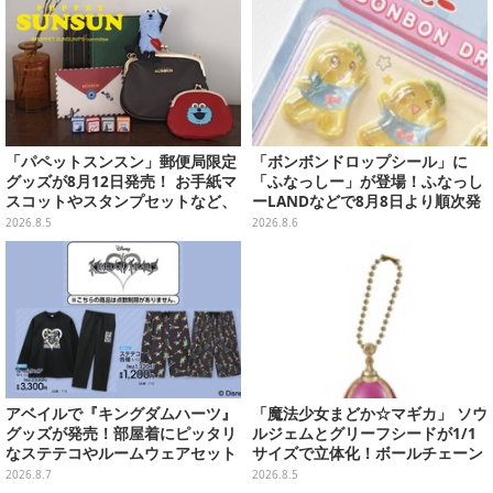
「パペットスンスン」郵便局限定
「ボンボンドロップシール」に
グッズが8月12日発売！ お手紙マ
「ふなっしー」が登場！ふなっし
スコットやスタンプセットなど、
ーLANDなどで8月8日より順次発
可愛すぎる全5アイテムがライン
売
2026.8.5
2026.8.6
ナップ
アベイルで『キングダムハーツ』
「魔法少女まどか☆マギカ」 ソウ
グッズが発売！部屋着にピッタリ
ルジェムとグリーフシードが1/1
なステテコやルームウェアセット
サイズで立体化！ボールチェーン
を外せばフィギュアとして飾れる
2026.8.7
2026.8.5
ガシャポン全6種