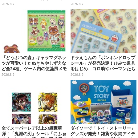
シヴァたちメンバー11名分ライン
刷新した豪華仕様
2026.8.7
2026.8.7
ナップ
『どうぶつの森』キャラマグネッ
ドラえもんの「ボンボンドロップ
ツが可愛い！たぬきちやしずえな
シール」が発売決定！ひみつ道具
ど全24種、ゲーム内の便箋風メモ
をはじめ、コロ助やパーマンたち
カード全10種も
「藤子・F・不二雄」キャラも収
2026.8.9
2026.8.9
録の全2種類
全てスーパーレア以上の超豪華
ダイソーで「トイ・ストーリー」
弾！「鬼滅の刃」シール「にふぉ
グッズが発売！雑貨や収納アイテ