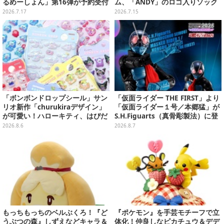
るめーしょん」第16弾が予約受付
ム、「ANDY」のロゴ入りソック
実施、胡蝶しのぶや童磨など全39
スは文字から彼の成長を感じられ
2026.7.17
2026.7.15
種
るデザイン
「ボンボンドロップシール」サン
「仮面ライダー THE FIRST」より
リオ新作「churukiraデザイン」
「仮面ライダー１号／本郷猛」が
が可愛い！ハローキティ、はぴだ
S.H.Figuarts（真骨彫製法）に登
んぶいなど全8種類が順次展開
場！8月18日より予約受付開始
2026.8.6
2026.8.7
もっちもっちのベルぶくろ！『ど
『ポケモン』を手芸モチーフで立
うぶつの森』しずえなどキャラ＆
体化！仲良しなピカチュウ＆デデ