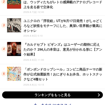
は、ウッディたちがレトロ感満載のアナログレコード
上を走る姿で立体化
2026.8.7(金) 12:40
ユニクロの「浮世絵」UTが8月17日発売！がしゃどく
ろなど妖怪をモチーフにした、奥深い世界観が最高に
オシャレ
2026.8.9(日) 0:10
『カルドセプト ビギンズ』はユーザーの期待に応え
たのか？ 296人の本音は、意見が分かれる形に【アン
ケ結果】
2026.8.9(日) 11:00
「ボンボンドロップシール」コンビニ商品テーマの新
作が公式抽選販売！おにぎり＆お弁当、ホットスナッ
クなど4種セット
2026.8.8(土) 13:15
ランキングをもっと見る