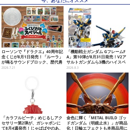
今、あなたにオススメ
ローソンで『ドラクエ』40周年記
「機動戦士ガンダム GフレームF
念くじが8月1日発売！「ルーラ」
A」第10弾が8月31日発売！V2ア
が鳴るサウンドブロック、歴代勇
サルトガンダムら3機のハイスペ
者＆スライムのフィギュアなど、
ック可動フィギュア
2026.7.21
2026.8.3
シリーズを振り返る景品盛りだく
さん
「カラフルピーチ」めじるしアク
金色に輝く「METAL BUILD ゴッ
セサリー第2弾が、ガシャポンに
ドガンダム（明鏡止水）」が商品
て8月4週発売！じゃぱぱやのあ、
化！日輪エフェクトも本商品用に