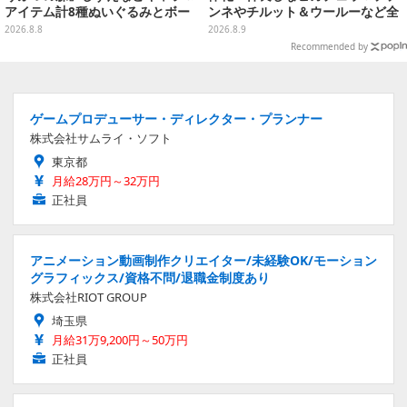
アイテム計8種ぬいぐるみとボー
ンネやチルット＆ウールーなど全
ルチェーン付きマスコットが発売
6種
2026.8.8
2026.8.9
Recommended by
ゲームプロデューサー・ディレクター・プランナー
株式会社サムライ・ソフト
東京都
月給28万円～32万円
正社員
アニメーション動画制作クリエイター/未経験OK/モーション
グラフィックス/資格不問/退職金制度あり
株式会社RIOT GROUP
埼玉県
月給31万9,200円～50万円
正社員