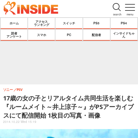
search
menu
アクセス
ホーム
スイッチ
PS5
PS4
ランキング
読者
インサイドちゃ
スマホ
PC
配信者
アンケート
ん
ソニー
PSV
17歳の女の子とリアルタイム共同生活を楽しむ
『ルームメイト～井上涼子～』がPSアーカイブ
スにて配信開始 1枚目の写真・画像
2014.10.22 Wed 15:19