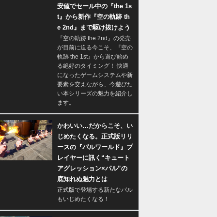
安値でセール中の『the 1s
t』から新作『空の軌跡 th
e 2nd』まで駆け抜けよう
『空の軌跡 the 2nd』の発売
が目前に迫る今こそ、『空の
軌跡 the 1st』から遊び始め
る絶好のタイミング！ 快適
になったゲームシステムや新
要素を交えながら、今遊びた
い本シリーズの魅力を紹介し
ます。
かわいい…だからこそ、い
じめたくなる。正式版リリ
ースの『パルワールド』プ
レイヤーに訊く“キュート
アグレッション×パル”の
底知れぬ魅力とは
正式版で登場する新たなパル
もいじめたくなる！