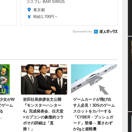
コスプレ BAR SIRIUS
東京都
時給1,700円～
Sponsored by
少女がW
岩田社長挨拶全文公開
ゲームカードが飛び出
adでゲーム
『モンスターハンター
す人必見！3DSのゲーム
る
4』完成発表会、任天堂
スロットをカバーする
×カプコンの象徴的コラ
「CYBER・プッシュガ
30
ボその詳細は「直
ード」登場 ─ 重さわず
接！」
か2gと超軽量