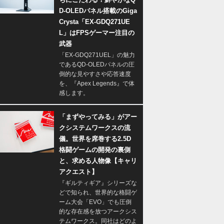
D-OLEDパネル搭載のGiga
Crysta「EX-GDQ271UE
L」はFPSゲーマー注目の
武器
「EX-GDQ271UEL」の魅力
であるQD-OLEDパネルの圧
倒的な見やすさや応答速度
を、『Apex Legends』で体
感します。
「まずやってみる」がアー
クシステムワークスの流
儀。世界を席巻する2.5D
格闘ゲームの開発の裏側
と、求める人物像【キャリ
アクエスト】
『ギルティギア』シリーズな
どで知られ、世界的な格闘ゲ
ーム大会「EVO」でも圧倒
的な存在感を放つアークシス
テムワークス。同社はどのよ