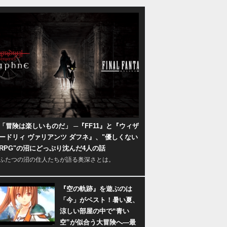
「冒険は楽しいものだ」 ─『FF11』と『ウィザ
ードリィ ヴァリアンツ ダフネ』、"優しくない
RPG"の沼にどっぷり沈んだ4人の話
ふたつの沼の住人たちが語る奥深さとは。
『空の軌跡』を遊ぶのは
「今」がベスト！暑い夏、
涼しい部屋の中で“青い
空”が似合う大冒険へ―最