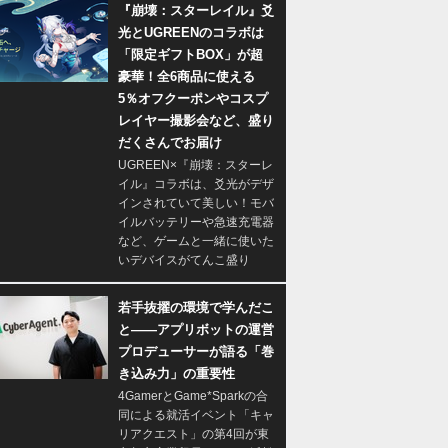
『崩壊：スターレイル』爻
光とUGREENのコラボは
「限定ギフトBOX」が超
豪華！全6商品に使える
5％オフクーポンやコスプ
レイヤー撮影会など、盛り
だくさんでお届け
UGREEN×『崩壊：スターレ
イル』コラボは、爻光がデザ
インされていて美しい！モバ
イルバッテリーや急速充電器
など、ゲームと一緒に使いた
いデバイスがてんこ盛り
若手抜擢の環境で学んだこ
と――アプリボットの運営
プロデューサーが語る「巻
き込み力」の重要性
4GamerとGame*Sparkの合
同による就活イベント「キャ
リアクエスト」の第4回が東