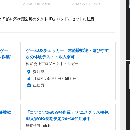
2013.8.27 Tue 20:06
2013.8.29 Thu 13:20
ーは『ゼルダの伝説 風のタクトHD』バンドルセットに注目
ゲー
ゲームUXチェッカー・未経験歓迎・遊びやす
ル作業/
さの体験テスト・即入寮可
株式会社プロジェクトトリガー
愛知県
月給29万5,200円～59万円
正社員
未経験歓
「コツコツ進める軽作業」/アニメグッズ梱包/
即入寮OK/長期安定/20~30代活躍中
株式会社Tetote