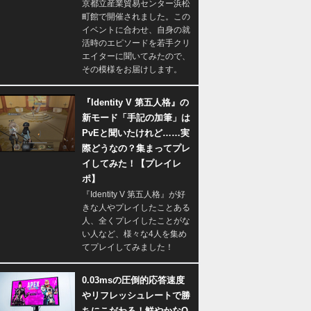
京都立産業貿易センター浜松
町館で開催されました。この
イベントに合わせ、自身の就
活時のエピソードを若手クリ
エイターに聞いてみたので、
その模様をお届けします。
『Identity V 第五人格』の
新モード「手記の加筆」は
PvEと聞いたけれど……実
際どうなの？集まってプレ
イしてみた！【プレイレ
ポ】
『Identity V 第五人格』が好
きな人やプレイしたことある
人、全くプレイしたことがな
い人など、様々な4人を集め
てプレイしてみました！
0.03msの圧倒的応答速度
やリフレッシュレートで勝
ちにこだわる！鮮やかなQ