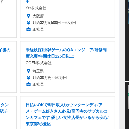
中
ド
Yts株式会社
大阪府
月給32万5,500円～60万円
正社員
イ後の
未経験採用枠/ゲームのQAエンジニア/研修制
度充実/年間休日125日以上
GOEN株式会社
埼玉県
月給30万円～50万円
正社員
スタン
日払いOKで即日収入/カウンターレディ/アニ
・駅チ
メ・ゲーム好きさん必見!高円寺のサブカルコ
ンカフェです 優しい女性店長がいるから安心/
東京都/杉並区