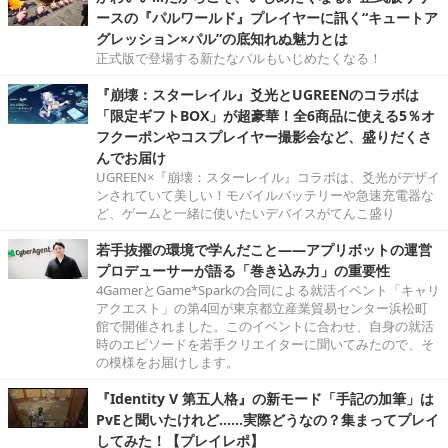
ースの『パルワールド』プレイヤーに訊く“キュートア
グレッション×パル”の底知れぬ魅力とは
正式版で登場する新たなパルもいじめたくなる！
『崩壊：スターレイル』爻光とUGREENのコラボは
「限定ギフトBOX」が超豪華！全6商品に使える5％オ
フクーポンやコスプレイヤー撮影会など、盛りだくさ
んでお届け
UGREEN×『崩壊：スターレイル』コラボは、爻光がデザイ
ンされていて美しい！モバイルバッテリーや急速充電器な
ど、ゲームと一緒に使いたいデバイスがてんこ盛り
若手抜擢の環境で学んだこと――アプリボットの運営
プロデューサーが語る「巻き込み力」の重要性
4GamerとGame*Sparkの合同による就活イベント「キャリ
アクエスト」の第4回が東京都立産業貿易センター浜松町
館で開催されました。このイベントに合わせ、自身の就活
時のエピソードを若手クリエイターに聞いてみたので、そ
の模様をお届けします。
『Identity V 第五人格』の新モード「手記の加筆」は
PvEと聞いたけれど……実際どうなの？集まってプレイ
してみた！【プレイレポ】