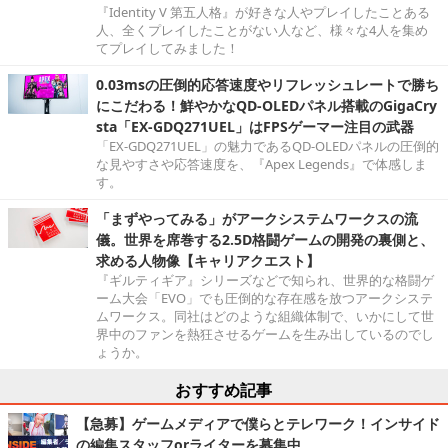
『Identity V 第五人格』が好きな人やプレイしたことある
人、全くプレイしたことがない人など、様々な4人を集め
てプレイしてみました！
0.03msの圧倒的応答速度やリフレッシュレートで勝ち
にこだわる！鮮やかなQD-OLEDパネル搭載のGigaCry
sta「EX-GDQ271UEL」はFPSゲーマー注目の武器
「EX-GDQ271UEL」の魅力であるQD-OLEDパネルの圧倒的
な見やすさや応答速度を、『Apex Legends』で体感しま
す。
「まずやってみる」がアークシステムワークスの流
儀。世界を席巻する2.5D格闘ゲームの開発の裏側と、
求める人物像【キャリアクエスト】
『ギルティギア』シリーズなどで知られ、世界的な格闘ゲ
ーム大会「EVO」でも圧倒的な存在感を放つアークシステ
ムワークス。同社はどのような組織体制で、いかにして世
界中のファンを熱狂させるゲームを生み出しているのでし
ょうか。
おすすめ記事
【急募】ゲームメディアで僕らとテレワーク！インサイド
の編集スタッフorライターを募集中