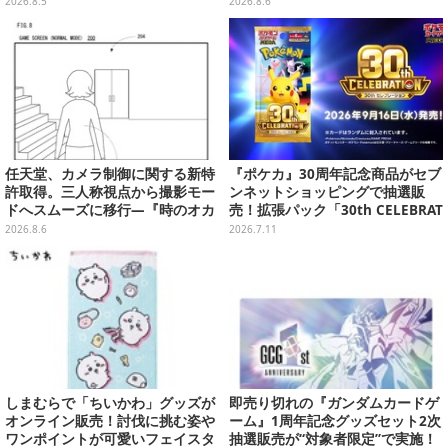
2026.8.5
2026.8.6
任天堂、カメラ制御に関する新特
『ポケカ』30周年記念商品がセブ
許取得。三人称視点から撮影モー
ンネットショッピングで抽選販
ドへスムーズに移行―『時のオカ
売！拡張パック「30th CELEBRAT
リナ』リメイク版との関連を推測
ION」と「エーフィ・ブラッキー
2026.8.6
2026.7.11
する声も
セット」が対象
しまむらで「ちいかわ」グッズが
即売り切れの『ガンダムカードゲ
オンライン販売！討伐に挑む姿や
ーム』1周年記念グッズセット2次
ワンポイントが可愛いフェイスタ
抽選販売が“対象者限定”で実施！