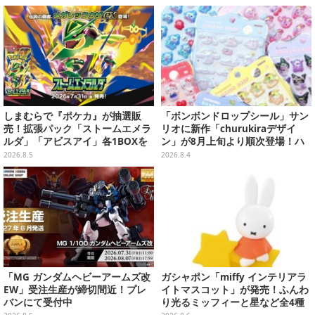
シリーズを振り返る景品盛りだく
さん
しまむらで『ポケカ』が抽選販
「ボンボンドロップシール」サン
売！拡張パック「ストームエメラ
リオに新作「churukiraデザイ
ルダ」「アビスアイ」各1BOXを
ン」が8月上旬より順次登場！ハ
ラインナップ
ローキティ、はぴだんぶいなど全
2026.8.5
2026.8.4
8種類
「MG ガンダムヘビーアームズ改
ガシャポン「miffy インテリアラ
EW」受注生産が締切間近！プレ
イトマスコット」が発売！ふんわ
バンにて受付中
り光るミッフィーと星など全4種
ラインナップ