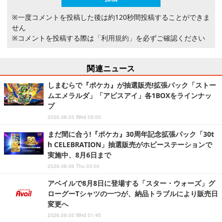
※一度コメントを投稿した後は約120秒間投稿することができま
せん
※コメントを投稿する際は
「利用規約」
を必ずご確認ください
関連ニュース
しまむらで『ポケカ』が抽選販売!拡張パック「ストー
ムエメラルダ」「アビスアイ」各1BOXをラインナッ
プ
2026.08.05 Wed 05:00
まだ間に合う!『ポケカ』30周年記念拡張パック「30t
h CELEBRATION」抽選販売がホビーステーションで
実施中、8月6日まで
2026.08.06 Thu 03:00
アベイルで8月8日に登場する「スター・ウォーズ」グ
ローグーTシャツの一つが、納品トラブルにより販売日
変更へ
2026.08.05 Wed 01:45