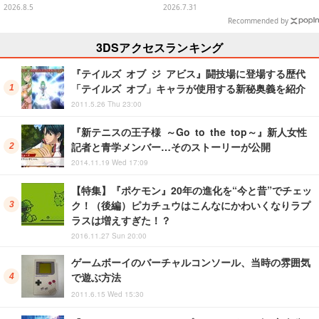
オル、バスマットなど全14種
プレバン全会員向け3次抽選も
2026.8.5
2026.7.31
Recommended by
3DSアクセスランキング
『テイルズ オブ ジ アビス』闘技場に登場する歴代
「テイルズ オブ」キャラが使用する新秘奥義を紹介
2011.5.26 Thu 23:00
『新テニスの王子様 ～Go to the top～』新人女性
記者と青学メンバー…そのストーリーが公開
2014.11.19 Wed 17:09
【特集】『ポケモン』20年の進化を“今と昔”でチェッ
ク！（後編）ピカチュウはこんなにかわいくなりラプ
ラスは増えすぎた！？
2016.11.27 Sun 20:00
ゲームボーイのバーチャルコンソール、当時の雰囲気
で遊ぶ方法
2011.6.15 Wed 15:30