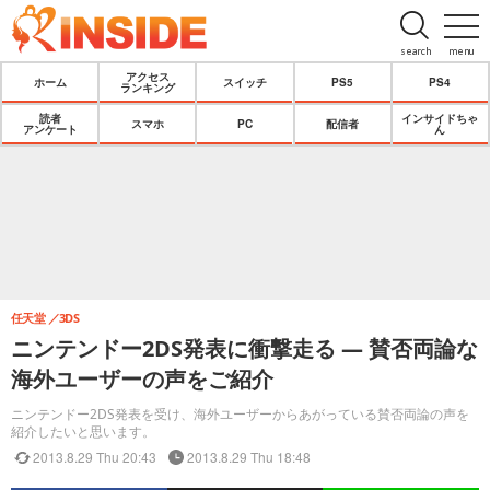
search
menu
アクセス
ホーム
スイッチ
PS5
PS4
ランキング
読者
インサイドちゃ
スマホ
PC
配信者
アンケート
ん
任天堂
3DS
ニンテンドー2DS発表に衝撃走る ― 賛否両論な
海外ユーザーの声をご紹介
ニンテンドー2DS発表を受け、海外ユーザーからあがっている賛否両論の声を
紹介したいと思います。
2013.8.29 Thu 20:43
2013.8.29 Thu 18:48