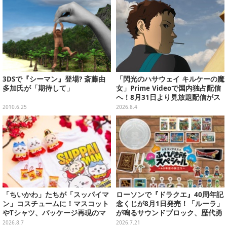
3DSで『シーマン』登場? 斎藤由
「閃光のハサウェイ キルケーの魔
多加氏が「期待して」
女」Prime Videoで国内独占配信
へ！8月31日より見放題配信がス
タート
2010.6.25
2026.8.4
「ちいかわ」たちが「スッパイマ
ローソンで『ドラクエ』40周年記
ン」コスチュームに！マスコット
念くじが8月1日発売！「ルーラ」
やTシャツ、パッケージ再現のマ
が鳴るサウンドブロック、歴代勇
グネットなど全5アイテム
者＆スライムのフィギュアなど、
2026.8.7
2026.7.21