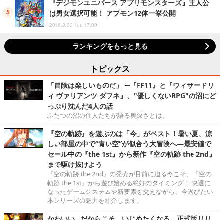
『デジモンユニバース アプリモンスターズ』主人公
は男女選択可能！ アプモン12体一挙公開
2016.8.30 Tue 17:00
ランキングをもっと見る
トピックス
「冒険は楽しいものだ」 ─『FF11』と『ウィザードリ
ィ ヴァリアンツ ダフネ』、"優しくないRPG"の沼にど
っぷり沈んだ4人の話
ふたつの沼の住人たちが語る奥深さとは。
『空の軌跡』を遊ぶのは「今」がベスト！暑い夏、涼
しい部屋の中で“青い空”が似合う大冒険へ―最安値で
セール中の『the 1st』から新作『空の軌跡 the 2nd』
まで駆け抜けよう
『空の軌跡 the 2nd』の発売が目前に迫る今こそ、『空の
軌跡 the 1st』から遊び始める絶好のタイミング！ 快適に
なったゲームシステムや新要素を交えながら、今遊びたい
本シリーズの魅力を紹介します。
かわいい…だからこそ、いじめたくなる。正式版リリ