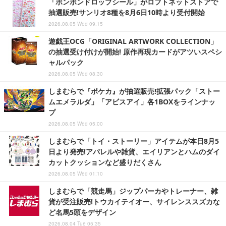
「ボンボンドロップシール」がロフトネットストアで
抽選販売!サンリオ8種を8月6日10時より受付開始
2026.08.05 Wed 09:15
遊戯王OCG「ORIGINAL ARTWORK COLLECTION」
の抽選受け付けが開始! 原作再現カードがアツいスペシ
ャルパック
2026.08.05 Wed 08:30
しまむらで『ポケカ』が抽選販売!拡張パック「ストー
ムエメラルダ」「アビスアイ」各1BOXをラインナッ
プ
2026.08.05 Wed 05:00
しまむらで「トイ・ストーリー」アイテムが本日8月5
日より発売!アパレルや雑貨、エイリアンとハムのダイ
カットクッションなど盛りだくさん
2026.08.05 Wed 01:10
しまむらで「競走馬」ジップパーカやトレーナー、雑
貨が受注販売!トウカイテイオー、サイレンススズカな
ど名馬5頭をデザイン
2026.08.04 Tue 05:35