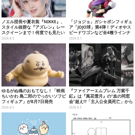
ノエル団長や夏衣装『NIKKE』、
「ジョジョ」ガシャポンフィギュ
スタイル抜群な『アズレン』レー
ア「JOJO球」第4弾！ディオやス
スクイーンまで！何度でも見たい
ピードワゴンなど全4種ラインナ
「コミケ106」美女レイヤー【プ
ップ
2026.8.5
2026.8.1
レイバック】
ゆるがぬ魂のおもてなし！「映画
『ファイアーエムブレム 万紫千
ちいかわ 島二郎のでっかいソフビ
紅』は『風花雪月』の“血の同窓
フィギュア」が8月7日発売
会”超え!?「主人公全員死亡」から
始まる物語は、様々なシリーズ作
2026.8.5
2026.8.5
を想起させる