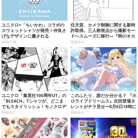
ユニクロ×「ちいかわ」コラボの
任天堂、カメラ制御に関する新特
スウェットシャツが発売！仲良さ
許取得。三人称視点から撮影モー
げなデザインに癒される
ドへスムーズに移行―『時のオカ
リナ』リメイク版との関連を推測
2026.7.24
2026.8.6
する声も
ユニクロ「集英社100周年UT」の
このふたり、誰だか分かる？ 『ホ
「BLEACH」Tシャツが、どこま
ロライブドリームス』次回登場タ
でもスタイリッシュ！モノクロデ
レントがチラ見せー8月6日18時に
ザインもクール
詳細が公開
2026.8.2
2026.8.6