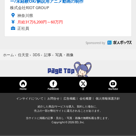
ー/未経験OK/解説用アニメ動画の制作
株式会社RIOT GROUP
神奈川県
月給31万6,200円～60万円
正社員
Sponsored by
写真・画像
ホーム
›
任天堂
›
3DS
›
記事
›
Home
Facebook
YouTube
X
インサイドについて
お問合せ
広告掲載
会社概要
個人情報保護方針
紹介した商品/サービスを購入、契約した場合に、
売上の一部が弊社サイトに還元されることがあります。
当サイトに掲載の記事・見出し・写真・画像の無断転載を禁じます。
Copyright © 2026 IID, Inc.