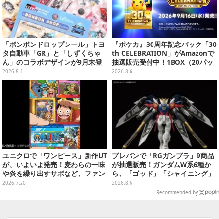
「ボンボンドロップシール」トヨ
『ポケカ』30周年記念パック「30
タ自動車「GR」と「しずくちゃ
th CELEBRATION」がAmazonで
ん」のコラボデザインが9月末登
抽選販売受付中！1BOX（20パッ
場！くま吉らも描かれた全4柄
ク入り）
2026.8.1
2026.8.6
ユニクロで「ワンピース」新作UT
プレバンで「RGガンプラ」9商品
が、いよいよ発売！麦わらの一味
が抽選販売！ガンダムW系6種か
や炎を繰り出すサボなど、ファン
ら、「ゴッド」「シャイニング」
の心を揺さぶる全4種
まで
2026.7.20
2026.8.6
Recommended by