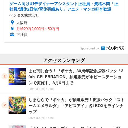
ゲーム向けUIデザイナーアシスタント正社員・資格不問「正
社員/週休2日制/育休実績あり」アニメ・マンガ好き歓迎
ベンタス株式会社
大阪府
月給29万2,000円～50万円
正社員
Sponsored by
アクセスランキング
まだ間に合う！『ポケカ』30周年記念拡張パック「3
0th CELEBRATION」抽選販売がホビーステーショ
ンで実施中、8月6日まで
2026.8.6(木) 12:00
しまむらで『ポケカ』が抽選販売！拡張パック「スト
ームエメラルダ」「アビスアイ」各1BOXをラインナ
ップ
2026.8.5(水) 14:00