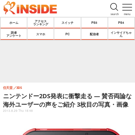
search
menu
アクセス
ホーム
スイッチ
PS5
PS4
ランキング
読者
インサイドちゃ
スマホ
PC
配信者
アンケート
ん
任天堂
3DS
ニンテンドー2DS発表に衝撃走る ― 賛否両論な
海外ユーザーの声をご紹介 3枚目の写真・画像
2013.8.29 Thu 18:48