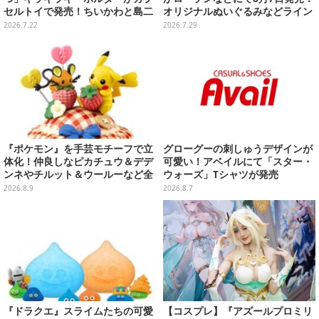
セルトイで発売！ちいかわと島二
オリジナルぬいぐるみなどライン
郎など全8種、2個セットのスペシ
ナップ、各等賞にスペシャルアイ
2026.7.22
2026.7.29
ャル仕様も
プリカードが付属
『ポケモン』を手芸モチーフで立
グローグーの刺しゅうデザインが
体化！仲良しなピカチュウ＆デデ
可愛い！アベイルにて「スター・
ンネやチルット＆ウールーなど全
ウォーズ」Tシャツが発売
6種
2026.8.9
2026.8.7
『ドラクエ』スライムたちの可愛
【コスプレ】『アズールプロミリ