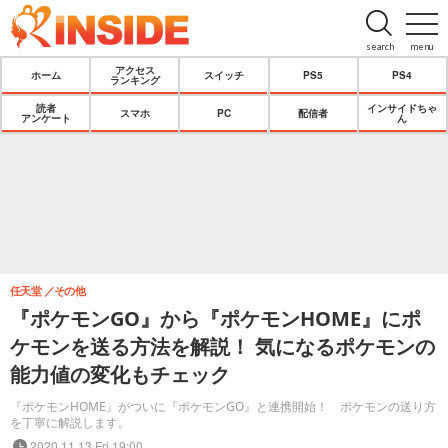
search
menu
アクセス
ホーム
スイッチ
PS5
PS4
ランキング
読者
インサイドちゃ
スマホ
PC
配信者
アンケート
ん
任天堂
その他
『ポケモンGO』から『ポケモンHOME』にポ
ケモンを送る方法を解説！ 気になるポケモンの
能力値の変化もチェック
『ポケモンHOME』がついに『ポケモンGO』と連携開始！ ポケモンの送り方
を丁寧に解説します。
2020.11.13 Fri 19:00