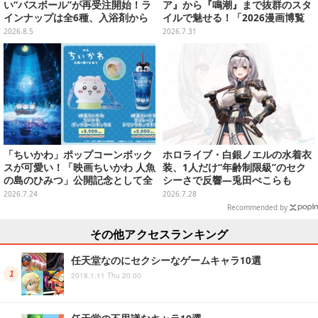
い“バスボール”が再受注開始！ラ
ア』から『鳴潮』まで抜群のスタ
インナップは全6種、入浴剤から
イルで魅せる！「2026漫画博覧
モンスターのフィギュアが出てく
会」百花繚乱の台湾美女12選【写
2026.8.5
2026.7.31
る
真37枚】
「ちいかわ」ポップコーンボック
ホロライブ・白銀ノエルの水着衣
スが可愛い！「映画ちいかわ 人魚
装、1人だけ“年齢制限級”のセク
の島のひみつ」公開記念として全
シーさで反響―兎田ぺこらも
国劇場で販売、セイレーンドリン
「こ、こんなことが許されていい
2026.7.24
2026.7.28
クカップホルダーも
のか？」と興奮隠せず
Recommended by
その他アクセスランキング
任天堂なのにセクシーなゲームキャラ10選
2018.1.11 Thu 20:00