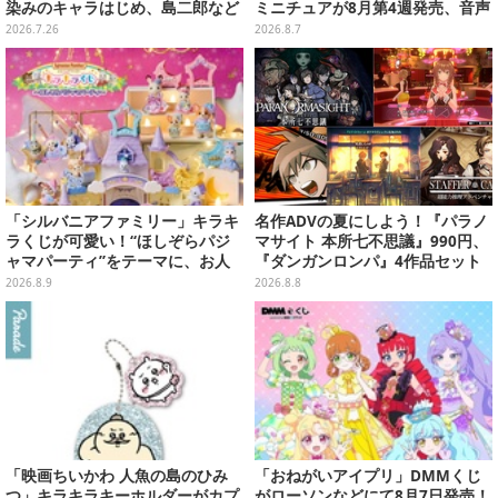
染みのキャラはじめ、島二郎など
ミニチュアが8月第4週発売、音声
セイレーン編カード全22種
が流れる特別仕様も当たる
2026.7.26
2026.8.7
「シルバニアファミリー」キラキ
名作ADVの夏にしよう！『パラノ
ラくじが可愛い！“ほしぞらパジ
マサイト 本所七不思議』990円、
ャマパーティ”をテーマに、お人
『ダンガンロンパ』4作品セット
形や建物がラインナップ
で3,060円、“お紳士”な恋愛ADV
2026.8.9
2026.8.8
は1,192円！【eショップのお薦め
セール】
「映画ちいかわ 人魚の島のひみ
「おねがいアイプリ」DMMくじ
つ」キラキラキーホルダーがカプ
がローソンなどにて8月7日発売！