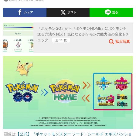
シェア
ポスト
送る
『ポケモンGO』から『ポケモンHOME』にポケモンを
送る方法を解説！ 気になるポケモンの能力値の変化もチ
ェック
全 11 枚
拡大写真
画像は
【公式】『ポケットモンスター ソード・シールド エキスパンショ