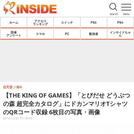
search
menu
アクセス
ホーム
スイッチ
PS5
PS4
ランキング
読者
インサイドちゃ
スマホ
PC
配信者
アンケート
ん
任天堂
3DS
【THE KING OF GAMES】「とびだせ どうぶつ
の森 超完全カタログ」にドカンマリオTシャツ
のQRコード収録 6枚目の写真・画像
2012.12.21 Fri 18:33