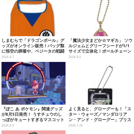
しまむらで「ドラゴンボール」グ
「魔法少女まどか☆マギカ」 ソウ
ッズがオンライン販売！バッグ類
ルジェムとグリーフシードが1/1
に悟空の胴着や、ベジータの戦闘
サイズで立体化！ボールチェーン
服を大胆デザイン
を外せばフィギュアとして飾れる
2026.8.7
2026.8.5
ガシャポン全6種
『ぽこ あ ポケモン』関連グッズ
よく見ると、グローグーも！「ス
が8月5日発売！ うすチュウのし
ター・ウォーズ／マンダロリア
っぽがキュートすぎるマスコット
ン・アンド・グローグー」ブリス
など、まとめてご紹介
ターチャームコレクションがガシ
2026.8.3
2026.7.26
ャポンに登場