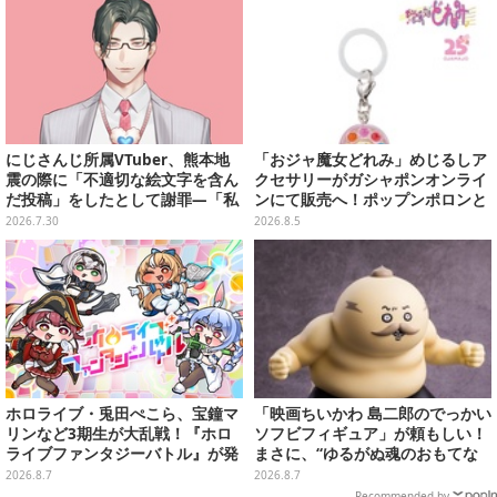
にじさんじ所属VTuber、熊本地
「おジャ魔女どれみ」めじるしア
震の際に「不適切な絵文字を含ん
クセサリーがガシャポンオンライ
だ投稿」をしたとして謝罪―「私
ンにて販売へ！ポップンポロンと
の認識と確認が至らず…」
魔法玉の2連チャームなど全9種
2026.7.30
2026.8.5
ホロライブ・兎田ぺこら、宝鐘マ
「映画ちいかわ 島二郎のでっかい
リンなど3期生が大乱戦！『ホロ
ソフビフィギュア」が頼もしい！
ライブファンタジーバトル』が発
まさに、“ゆるがぬ魂のおもてな
売ーお馴染みの語録が装備
し”
2026.8.7
2026.8.7
に、“ニセ3期生”とのバトルもあ
Recommended by