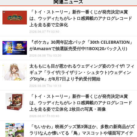
関連ニュース
「トイ・ストーリー」新作一番くじが発売決定!A賞
は、ウッディたちがレトロ感満載のアナログレコード
上を走る姿で立体化
2026.08.07 Fri 03:40
『ポケカ』30周年記念パック「30th CELEBRATION」
がAmazonで抽選販売受付中!1BOX(20パック入り)
2026.08.06 Thu 03:30
太ももにも目が惹かれるウェディング姿のライザ! フィ
ギュア「ライザ(ライザリン・シュタウト)ウェディン
グStyle」が8月7日より予約受付開始
2026.08.06 Thu 10:15
「トイ・ストーリー」新作一番くじが発売決定!A賞
は、ウッディたちがレトロ感満載のアナログレコード
上を走る姿で立体化 2枚目の写真・画像
2026.08.07 Fri 03:40
「ちいかわ」映画グッズ第3弾ほか、多数の新商品がズ
ラリ!なんか懐いてる「鳥」マスコットや場面写アイテ