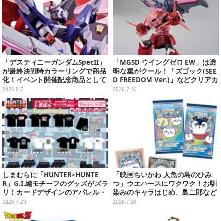
「デスティニーガンダムSpecII」
「MGSD ウイングゼロ EW」は透
が最終決戦時カラーリングで商品
明な翼がクール！「ズゴック(SEE
化！イベント開催記念商品として
D FREEDOM Ver.)」などクリアカ
METAL ROBOT魂に新登場
ラーのガンプラ3商品を一挙チェ
2026.8.7
2026.7.10
ック
しまむらに「HUNTER×HUNTE
「映画ちいかわ 人魚の島のひみ
R」G.I.編モチーフのグッズがズラ
つ」ウエハースにワクワク！お馴
リ！カードデザインのアパレル・
染みのキャラはじめ、島二郎など
雑貨、ゴレイヌの「オレが3人分
セイレーン編カード全22種
2026.7.29
2026.7.26
になる…」も