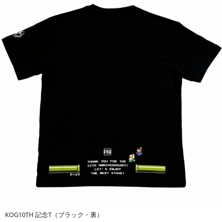
KOG10TH 記念T（ブラック・裏）