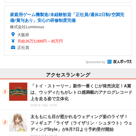
家庭用ゲーム機製造/未経験歓迎「正社員/週休2日制/空調完
備/賞与あり」安心の研修制度完備
株式会社Luminous
大阪府
月給26万5,000円～30万円
正社員
Sponsored by
アクセスランキング
「トイ・ストーリー」新作一番くじが発売決定！A賞
は、ウッディたちがレトロ感満載のアナログレコード
上を走る姿で立体化
2026.8.7(金) 12:40
太ももにも目が惹かれるウェディング姿のライザ！
フィギュア「ライザ（ライザリン・シュタウト）ウェ
ディングStyle」が8月7日より予約受付開始
2026.8.6(木) 19:15