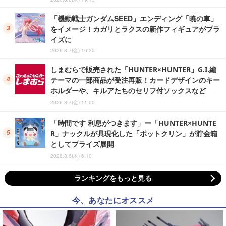
「機動戦士ガンダムSEED」エンディング「暁の車」
をイメージ！カガリとラクスの新作フィギュアがプラ
イズに
2026.8.7(金) 16:20
しまむらで販売された「HUNTER×HUNTER」G.I.編
テーマの一部商品が受注再販！カードデザインのキー
ホルダーや、キルアたちのセリフ付ソックスなど
2026.8.7(金) 11:00
「時間です 利息がつきます」ー「HUNTER×HUNTE
R」ナックルが具現化した「ポットクリン」が貯金箱
としてプライズ展開
2026.8.6(木) 6:10
ランキングをもっと見る
今、あなたにオススメ