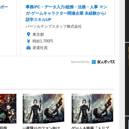
ポー
事務/PC・データ入力/総務・法務・人事 マン
ガ·ゲームキャラクター関連企業 未経験から/
語学スキルUP
パーソルテンプスタッフ株式会社
東京都
時給1,700円
派遣社員
Sponsored by
目指
一夜限りのファン向け
ゲーム＆映画「トリプ