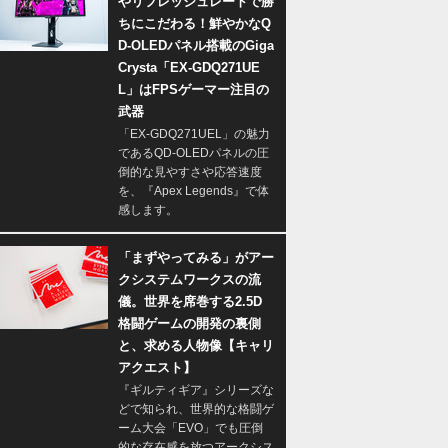
やリフレッシュレートで勝
ちにこだわる！鮮やかなQ
D-OLEDパネル搭載のGiga
Crysta「EX-GDQ271UE
L」はFPSゲーマー注目の
武器
「EX-GDQ271UEL」の魅力
であるQD-OLEDパネルの圧
倒的な見やすさや応答速度
を、『Apex Legends』で体
感します。
「まずやってみる」がアー
クシステムワークスの流
儀。世界を席巻する2.5D
格闘ゲームの開発の裏側
と、求める人物像【キャリ
アクエスト】
『ギルティギア』シリーズな
どで知られ、世界的な格闘ゲ
ーム大会「EVO」でも圧倒
的な存在感を放つアークシス