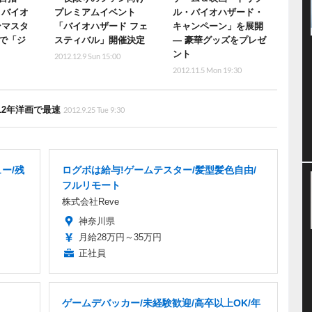
 バイオ
プレミアムイベント
ル・バイオハザード・
ンマスタ
「バイオハザード フェ
キャンペーン」を展開
で「ジ
スティバル」開催決定
― 豪華グッズをプレゼ
ント
2012.12.9 Sun 15:00
2012.11.5 Mon 19:30
12年洋画で最速
2012.9.25 Tue 9:30
ー/残
ログボは給与!ゲームテスター/髪型髪色自由/
フルリモート
株式会社Reve
神奈川県
月給28万円～35万円
正社員
ゲームデバッカー/未経験歓迎/高卒以上OK/年