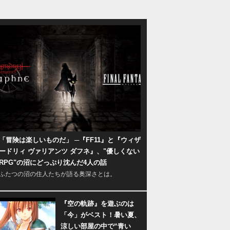
「冒険は楽しいものだ」 ─『FF11』と『ウィザ
ードリィ ヴァリアンツ ダフネ』、"優しくない
RPG"の沼にどっぷり沈んだ4人の話
ふたつの沼の住人たちが語る奥深さとは。
『空の軌跡』を遊ぶのは
「今」がベスト！暑い夏、
涼しい部屋の中で“青い