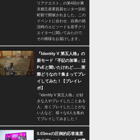
リアクエスト」の第4回が東
京都立産業貿易センター浜松
町館で開催されました。この
イベントに合わせ、自身の就
活時のエピソードを若手クリ
エイターに聞いてみたので、
その模様をお届けします。
『Identity V 第五人格』の
新モード「手記の加筆」は
PvEと聞いたけれど……実
際どうなの？集まってプレ
イしてみた！【プレイレ
ポ】
『Identity V 第五人格』が好
きな人やプレイしたことある
人、全くプレイしたことがな
い人など、様々な4人を集め
てプレイしてみました！
0.03msの圧倒的応答速度