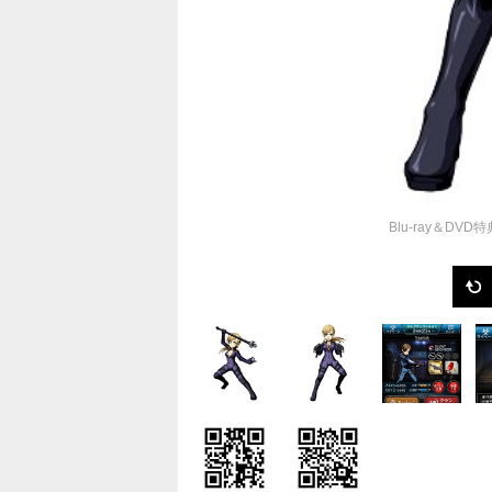
Blu-ray＆D