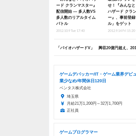
ード クランマスター』
せ！『みんなと
配信開始 ― 多人数VS
ハザード クラ
多人数のリアルタイム
ー』、事前登録
バトル
ル」をゲット
2012.10.9 Tue 17:40
2012.9.14 Fri 15:20
「バイオハザードV」 興収20億円超え、20
ゲームデバッカー/IT・ゲーム業界デビュ
業少なめ/年間休日120日
ベンタス株式会社
埼玉県
月給21万1,200円～32万1,700円
正社員
ゲームプログラマー