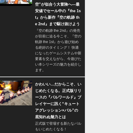
空”が似合う大冒険へ―最
安値でセール中の『the 1s
t』から新作『空の軌跡 th
e 2nd』まで駆け抜けよう
『空の軌跡 the 2nd』の発売
が目前に迫る今こそ、『空の
軌跡 the 1st』から遊び始め
る絶好のタイミング！ 快適
になったゲームシステムや新
要素を交えながら、今遊びた
い本シリーズの魅力を紹介し
ます。
かわいい…だからこそ、い
じめたくなる。正式版リリ
ースの『パルワールド』プ
レイヤーに訊く“キュート
アグレッション×パル”の
底知れぬ魅力とは
正式版で登場する新たなパル
もいじめたくなる！