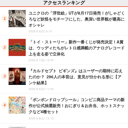
アクセスランキング
ユニクロの「浮世絵」UTが8月17日発売！がしゃどく
ろなど妖怪をモチーフにした、奥深い世界観が最高に
オシャレ
2026.8.9(日) 0:10
「トイ・ストーリー」新作一番くじが発売決定！A賞
は、ウッディたちがレトロ感満載のアナログレコード
上を走る姿で立体化
2026.8.7(金) 12:40
『カルドセプト ビギンズ』はユーザーの期待に応え
たのか？ 296人の本音は、意見が分かれる形に【ア
ンケ結果】
2026.8.9(日) 11:00
「ボンボンドロップシール」コンビニ商品テーマの新
作が公式抽選販売！おにぎり＆お弁当、ホットスナッ
クなど4種セット
2026.8.8(土) 13:15