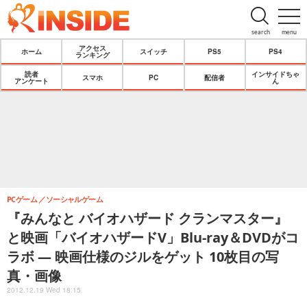
search
menu
アクセス
ホーム
スイッチ
PS5
PS4
ランキング
読者
インサイドちゃ
スマホ
PC
配信者
アンケート
ん
PCゲーム
ソーシャルゲーム
『みんなと バイオハザード クランマスター』
と映画「バイオハザードV」Blu-ray＆DVDがコ
ラボ ― 映画仕様のジルをゲット 10枚目の写
真・画像
2012.12.19 Wed 18:15