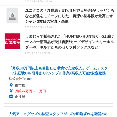
2026.08.08 Sat 15:10
ユニクロの「浮世絵」UTが8月17日発売!がしゃどくろ
など妖怪をモチーフにした、奥深い世界観が最高にオ
シャレ 3枚目の写真・画像
2026.08.08 Sat 15:10
しまむらで販売された「HUNTER×HUNTER」G.I.編テ
ーマの一部商品が受注再販!カードデザインのキーホル
ダーや、キルアたちのセリフ付ソックスなど
2026.08.07 Fri 02:00
「月収30万円以上も目指せる環境で安定収入」ゲームテスタ
ー/未経験OK/研修あり/シンプル作業/高収入可能/安定勤務
株式会社Tetote
東京都
月給27万円～33万円
正社員
人気アニメグッズの検査スタッフ/キズや印刷ずれを確認/未