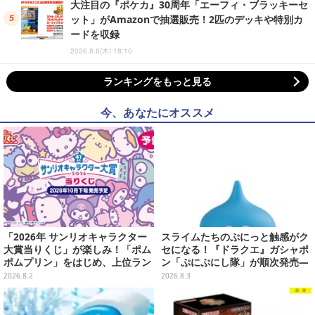
大注目の『ポケカ』30周年「エーフィ・ブラッキーセ
ット」がAmazonで抽選販売！2匹のデッキや特別カ
ードを収録
2026.8.6(木) 18:10
ランキングをもっと見る
今、あなたにオススメ
「2026年 サンリオキャラクター
スライムたちのぷにっと触感がク
大賞当りくじ」が楽しみ！「ポム
セになる！『ドラクエ』ガシャポ
ポムプリン」をはじめ、上位ラン
ン「ぷにぷにし隊」が順次発売―
クインが登場するスペシャル企画
全4種ではぐれメタルは固め
2026.8.2
2026.8.3