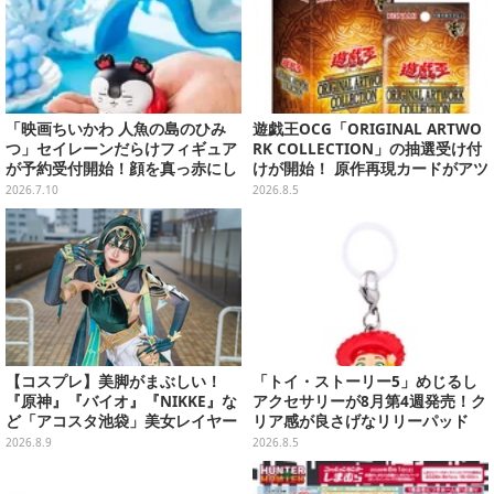
「映画ちいかわ 人魚の島のひみ
遊戯王OCG「ORIGINAL ARTWO
つ」セイレーンだらけフィギュア
RK COLLECTION」の抽選受け付
が予約受付開始！顔を真っ赤にし
けが開始！ 原作再現カードがアツ
て口を塞ぐ姿など全6種
いスペシャルパック
2026.7.10
2026.8.5
【コスプレ】美脚がまぶしい！
「トイ・ストーリー5」めじるし
『原神』『バイオ』『NIKKE』な
アクセサリーが8月第4週発売！ク
ど「アコスタ池袋」美女レイヤー
リア感が良さげなリリーパッド
まとめ
や、ジェシーなど全5種ラインナ
2026.8.9
2026.8.5
ップ