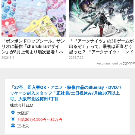
「ボンボンドロップシール」サン
「『アークナイツ』の3Dゲームが
リオに新作「churukiraデザイ
出るぞ！」って、最初は正直どう
ン」が8月上旬より順次登場！ハ
思った？ 『アークナイツ：エンド
ローキティ、はぴだんぶいなど全
フィールド』リリース半年を機
2026.8.4
2026.7.22
8種類
に、4人のインフルエンサーに聞
Recommended by
いてみたーシリーズを“奥深く”ま
で追ってきたからこその視点【座
談会】
「27卒」即入寮OK・アニメ・映像作品のBlueray・DVDパ
ッケージ封入スタッフ「正社員/土日祝休み/月給30万以上
可」大阪市北区梅田1丁目
株式会社ELM
大阪府
月給26万4,500円～32万円
正社員