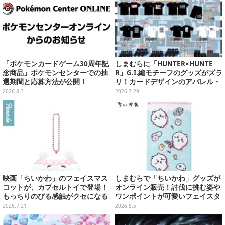
「ポケモンカードゲーム30周年記
しまむらに「HUNTER×HUNTE
念商品」ポケモンセンターでの抽
R」G.I.編モチーフのグッズがズラ
選期間と応募方法が公開！
リ！カードデザインのアパレル・
雑貨、ゴレイヌの「オレが3人分
2026.8.3
2026.7.29
になる…」も
映画「ちいかわ」のフェイスマス
しまむらで「ちいかわ」グッズが
コットが、カプセルトイで登場！
オンライン販売！討伐に挑む姿や
もっちりのびる感触がクセになる
ワンポイントが可愛いフェイスタ
ハチワレ、セイレーンなど全5種
オル、バスマットなど全14種
2026.7.21
2026.8.5