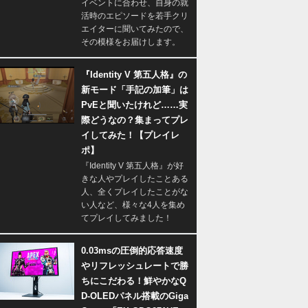
イベントに合わせ、自身の就
活時のエピソードを若手クリ
エイターに聞いてみたので、
その模様をお届けします。
『Identity V 第五人格』の
新モード「手記の加筆」は
PvEと聞いたけれど……実
際どうなの？集まってプレ
イしてみた！【プレイレ
ポ】
『Identity V 第五人格』が好
きな人やプレイしたことある
人、全くプレイしたことがな
い人など、様々な4人を集め
てプレイしてみました！
0.03msの圧倒的応答速度
やリフレッシュレートで勝
ちにこだわる！鮮やかなQ
D-OLEDパネル搭載のGiga