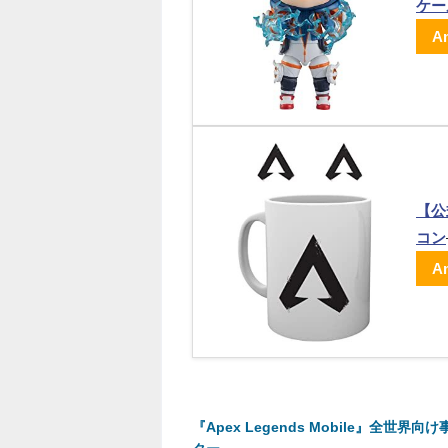
ケー
A
【公
コン
A
『Apex Legends Mobile』全