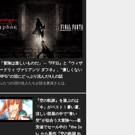
「冒険は楽しいものだ」 ─『FF11』と『ウィザ
ードリィ ヴァリアンツ ダフネ』、"優しくない
RPG"の沼にどっぷり沈んだ4人の話
ふたつの沼の住人たちが語る奥深さとは。
『空の軌跡』を遊ぶのは
「今」がベスト！暑い夏、
涼しい部屋の中で“青い
空”が似合う大冒険へ―最
安値でセール中の『the 1s
t』から新作『空の軌跡 th