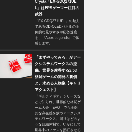
Crysta「EX-GDQ271UE
L」はFPSゲーマー注目の
武器
「EX-GDQ271UEL」の魅力
であるQD-OLEDパネルの圧
倒的な見やすさや応答速度
を、『Apex Legends』で体
感します。
「まずやってみる」がアー
クシステムワークスの流
儀。世界を席巻する2.5D
格闘ゲームの開発の裏側
と、求める人物像【キャリ
アクエスト】
『ギルティギア』シリーズな
どで知られ、世界的な格闘ゲ
ーム大会「EVO」でも圧倒
的な存在感を放つアークシス
テムワークス。同社はどのよ
うな組織体制で、いかにして
世界中のファンを熱狂させる