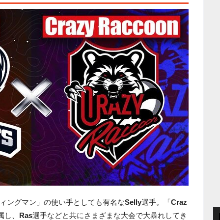
ィングマン」の使い手としても有名な
Selly
選手。「
Craz
属し、
Ras
選手などと共にさまざまな大会で大暴れしてき