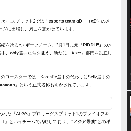
。しかしスプリット2では「
esports team αD
」（
αD
）のメ
リーグに出場し、周囲を驚かせています。
績を誇るeスポーツチーム。3月1日に元『
RIDDLE』
のメ
選手、
obly
選手たちを迎え、新たに『Apex』部門を設立し
のロースターでは、KaronPe選手の代わりにSelly選手の
accoon
」という正式名称も明かされています。
行われた『ALGS』プロリーグスプリット1のプレイオフを
T1』
というチームで活動しており、
“アジア最強”
との呼