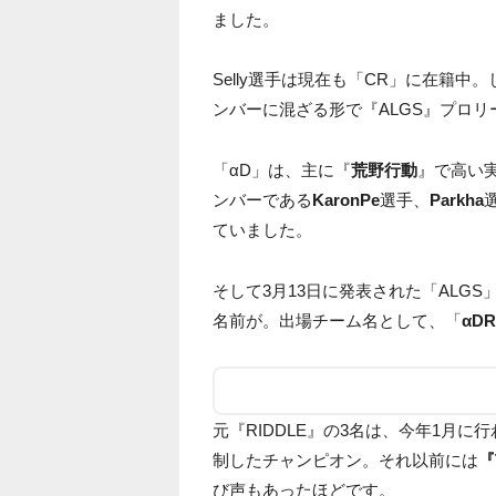
ました。
Selly選手は現在も「CR」に在籍中
ンバーに混ざる形で『ALGS』プロ
「αD」は、主に『
荒野行動
』で高い実
ンバーである
KaronPe
選手、
Parkha
ていました。
そして3月13日に発表された「ALGS」
名前が。出場チーム名として、「
αDR
元『RIDDLE』の3名は、今年1月に
制したチャンピオン。それ以前には
『
び声もあったほどです。