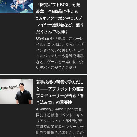
「限定ギフトBOX」が超
豪華！全6商品に使える
5％オフクーポンやコスプ
レイヤー撮影会など、盛り
だくさんでお届け
UGREEN×『崩壊：スターレ
イル』コラボは、爻光がデザ
インされていて美しい！モバ
イルバッテリーや急速充電器
など、ゲームと一緒に使いた
いデバイスがてんこ盛り
若手抜擢の環境で学んだこ
と――アプリボットの運営
プロデューサーが語る「巻
き込み力」の重要性
4GamerとGame*Sparkの合
同による就活イベント「キャ
リアクエスト」の第4回が東
京都立産業貿易センター浜松
町館で開催されました。この