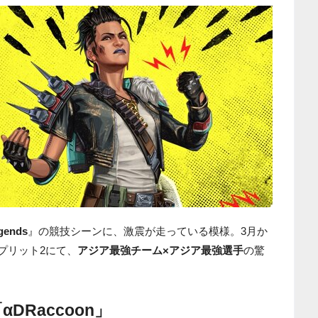
gends
』の競技シーンに、激震が走っている模様。3月か
プリット2にて、
アジア最強チーム×アジア最強選手
の驚
Raccoon」