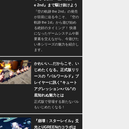
e 2nd』まで駆け抜けよう
『空の軌跡 the 2nd』の発売
が目前に迫る今こそ、『空の
軌跡 the 1st』から遊び始め
る絶好のタイミング！ 快適
になったゲームシステムや新
要素を交えながら、今遊びた
い本シリーズの魅力を紹介し
ます。
かわいい…だからこそ、い
じめたくなる。正式版リリ
ースの『パルワールド』プ
レイヤーに訊く“キュート
アグレッション×パル”の
底知れぬ魅力とは
正式版で登場する新たなパル
もいじめたくなる！
『崩壊：スターレイル』爻
光とUGREENのコラボは