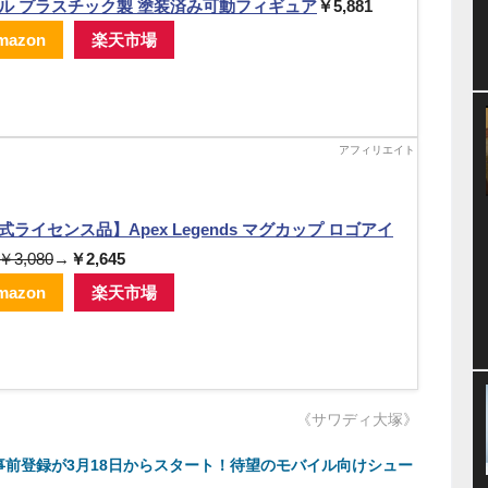
ル プラスチック製 塗装済み可動フィギュア
￥5,881
mazon
楽天市場
式ライセンス品】Apex Legends マグカップ ロゴアイ
￥3,080
→
￥2,645
mazon
楽天市場
《サワディ大塚》
世界向け事前登録が3月18日からスタート！待望のモバイル向けシュー