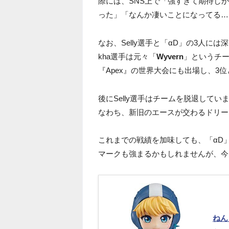
際には、SNS上で「強すぎて期待し
った」「なんか凄いことになってる…
なお、Selly選手と「αD」の3人には深
kha選手は元々「
Wyvern
」というチー
『Apex』の世界大会にも出場し、3
後にSelly選手はチームを脱退してい
なわち、新旧のエースが交わるドリー
これまでの戦績を加味しても、「αD」
マークも強まるかもしれませんが、今
ねん