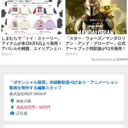
しまむらで「トイ・ストーリー」
「スター・ウォーズ／マンダロリ
アイテムが本日8月5日より発売！
アン・アンド・グローグー」公式
アパレルや雑貨、エイリアンとハ
アートブック邦訳版が12月発売！
ムのダイカットクッションなど盛
映画のコンセプトアートやスケッ
2026.8.5
2026.8.6
りだくさん
チを掲載
Recommended by
「ポテンシャル採用」未経験歓迎/OJTあり・アニメーション
動画を制作する編集スタッフ
株式会社RIOT GROUP
神奈川県
月給26万円～50万円
正社員