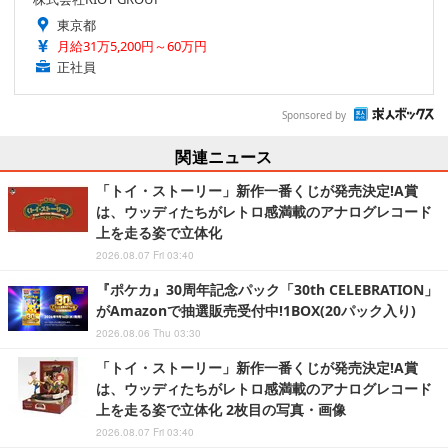
東京都
月給31万5,200円～60万円
正社員
Sponsored by
関連ニュース
「トイ・ストーリー」新作一番くじが発売決定!A賞
は、ウッディたちがレトロ感満載のアナログレコード
上を走る姿で立体化
2026.08.07 Fri 03:40
『ポケカ』30周年記念パック「30th CELEBRATION」
がAmazonで抽選販売受付中!1BOX(20パック入り)
2026.08.06 Thu 03:30
「トイ・ストーリー」新作一番くじが発売決定!A賞
は、ウッディたちがレトロ感満載のアナログレコード
上を走る姿で立体化 2枚目の写真・画像
2026.08.07 Fri 03:40