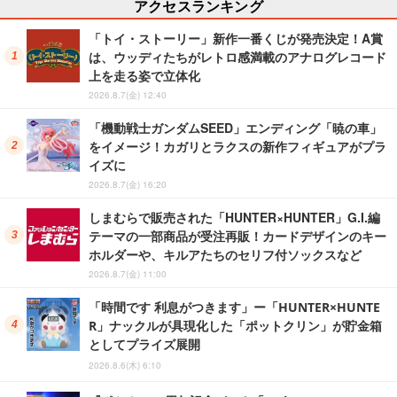
アクセスランキング
「トイ・ストーリー」新作一番くじが発売決定！A賞
は、ウッディたちがレトロ感満載のアナログレコード
上を走る姿で立体化
2026.8.7(金) 12:40
「機動戦士ガンダムSEED」エンディング「暁の車」
をイメージ！カガリとラクスの新作フィギュアがプラ
イズに
2026.8.7(金) 16:20
しまむらで販売された「HUNTER×HUNTER」G.I.編
テーマの一部商品が受注再販！カードデザインのキー
ホルダーや、キルアたちのセリフ付ソックスなど
2026.8.7(金) 11:00
「時間です 利息がつきます」ー「HUNTER×HUNTE
R」ナックルが具現化した「ポットクリン」が貯金箱
としてプライズ展開
2026.8.6(木) 6:10