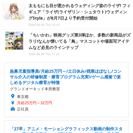
太ももにも目が惹かれるウェディング姿のライザ! フィ
ギュア「ライザ(ライザリン・シュタウト)ウェディン
グStyle」が8月7日より予約受付開始
2026.08.06 Thu 10:15
「ちいかわ」映画グッズ第3弾ほか、多数の新商品がズ
ラリ!なんか懐いてる「鳥」マスコットや場面写アイテ
ムなど必見のラインナップ
2026.08.06 Thu 11:25
急募児童指導員/月給25万円～/土日休み/残業ほぼなし/コン
サル介入の研修制度・療育プログラム充実!/ゲーム感覚で楽
しめるデジタル療育が特徴
グランドオーキッド本所教室
東京都
月給25万円～32万円
正社員
「27卒」アニメ・モーショングラフィックス動画の制作スタ