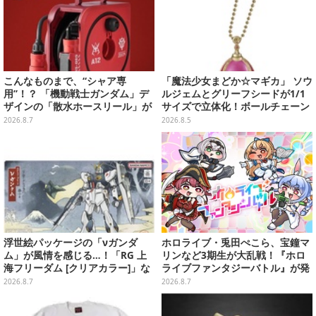
こんなものまで、“シャア専
「魔法少女まどか☆マギカ」 ソウ
用”！？ 「機動戦士ガンダム」デ
ルジェムとグリーフシードが1/1
ザインの「散水ホースリール」が
サイズで立体化！ボールチェーン
予約開始ーあえて存在感を放つ赤
を外せばフィギュアとして飾れる
2026.8.7
2026.8.5
さ
ガシャポン全6種
浮世絵パッケージの「νガンダ
ホロライブ・兎田ぺこら、宝鐘マ
ム」が風情を感じる…！「RG 上
リンなど3期生が大乱戦！『ホロ
海フリーダム [クリアカラー]」な
ライブファンタジーバトル』が発
どガンプラ2商品が8月順次発売
売ーお馴染みの語録が装備
2026.8.7
2026.8.7
に、“ニセ3期生”とのバトルもあ
る