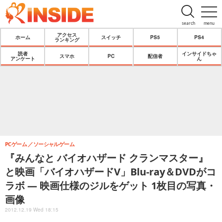
search
menu
アクセス
ホーム
スイッチ
PS5
PS4
ランキング
読者
インサイドちゃ
スマホ
PC
配信者
アンケート
ん
PCゲーム
ソーシャルゲーム
『みんなと バイオハザード クランマスター』
と映画「バイオハザードV」Blu-ray＆DVDがコ
ラボ ― 映画仕様のジルをゲット 1枚目の写真・
画像
2012.12.19 Wed 18:15