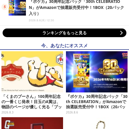
『ポケカ』30周年記念パック「30th CELEBRATIO
N」がAmazonで抽選販売受付中！1BOX（20パック
入り）
2026.8.6(木) 12:30
ランキングをもっと見る
今、あなたにオススメ
「くまのプーさん」100周年記念
『ポケカ』30周年記念パック「30
の一番くじ発表！目玉のA賞は、
th CELEBRATION」がAmazonで
物語のページが優しく光る「ブッ
抽選販売受付中！1BOX（20パッ
クシェイプドライト」
ク入り）
2026.8.3
2026.8.6