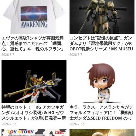
エヴァの高級Tシャツが雰囲気満
コンセプトは“記憶の原点”…ガン
点！質感までこだわって「瞬間、
ダムより「湿地帯戦用ザク」がR
心、重ねて」や「魂のルフラン」
OBOT魂新シリーズ「MS MUSEU
をフィーチャー
M」で商品化！博物館イメージの
2026.8.7
2026.8.7
ベースも注目
待望のセット！「RG アカツキガ
キラ、ラクス、アスランたちがデ
ンダム(オオワシ装備) & HG ゼウ
フォルメフィギュアに！「機動戦
スシルエット」が8月8日発売―新
士ガンダムSEED FREEDOM のっ
規造形の股関節強化パーツも付属
かるんです♪」予約締切間近
2026.7.22
2026.7.22