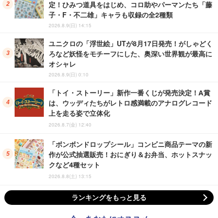
定！ひみつ道具をはじめ、コロ助やパーマンたち「藤
子・F・不二雄」キャラも収録の全2種類
2026.8.9(日) 14:15
ユニクロの「浮世絵」UTが8月17日発売！がしゃどく
ろなど妖怪をモチーフにした、奥深い世界観が最高に
オシャレ
2026.8.9(日) 0:10
「トイ・ストーリー」新作一番くじが発売決定！A賞
は、ウッディたちがレトロ感満載のアナログレコード
上を走る姿で立体化
2026.8.7(金) 12:40
「ボンボンドロップシール」コンビニ商品テーマの新
作が公式抽選販売！おにぎり＆お弁当、ホットスナッ
クなど4種セット
2026.8.8(土) 13:15
ランキングをもっと見る