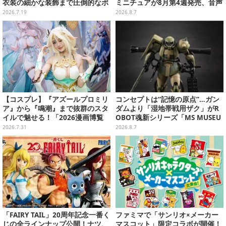
衣装の細かな装飾まで圧倒的なボ
ミニチュアが8月第4週発売、音声
リュームで再現
が流れる特別仕様も当たる
2026.7.19
2026.8.7
【コスプレ】『アズールプロミリ
コンセプトは“記憶の原点”…ガン
ア』から『鳴潮』まで抜群のスタ
ダムより「湿地帯戦用ザク」がR
イルで魅せる！「2026漫画博覧
OBOT魂新シリーズ「MS MUSEU
会」百花繚乱の台湾美女12選【写
M」で商品化！博物館イメージの
2026.7.31
2026.8.7
真37枚】
ベースも注目
「FAIRY TAIL」20周年記念一番く
ファミマで「サンリオ×メーカー
じの全ラインナップ公開！ナツ、
マスコット」限定コラボが開催！