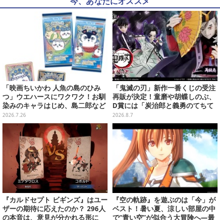
今、あなたにオススメ
「映画ちいかわ 人魚の島のひみ
「鬼滅の刃」新作一番くじの受注
つ」ウエハースにワクワク！お馴
再販が決定！童磨や胡蝶しのぶ、
染みのキャラはじめ、島二郎など
D賞には「炭治郎と義勇のてちて
セイレーン編カード全22種
ちフィギュア」も
2026.7.26
2026.8.7
『カルドセプト ビギンズ』はユー
『空の軌跡』を遊ぶのは「今」が
ザーの期待に応えたのか？ 296人
ベスト！暑い夏、涼しい部屋の中
の本音は、意見が分かれる形に
で“青い空”が似合う大冒険へ―最