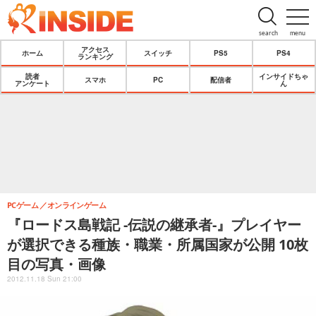
search
menu
アクセス
ホーム
スイッチ
PS5
PS4
ランキング
読者
インサイドちゃ
スマホ
PC
配信者
アンケート
ん
PCゲーム
オンラインゲーム
『ロードス島戦記 -伝説の継承者-』プレイヤー
が選択できる種族・職業・所属国家が公開 10枚
目の写真・画像
2012.11.18 Sun 21:00