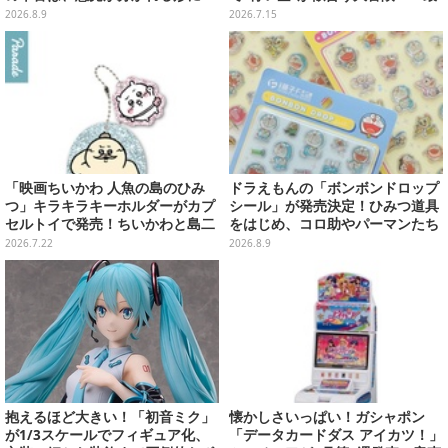
【アンケ結果】
安値でセール中の『the 1st』か
2026.8.9
2026.7.15
ら新作『空の軌跡 the 2nd』まで
駆け抜けよう
「映画ちいかわ 人魚の島のひみ
ドラえもんの「ボンボンドロップ
つ」キラキラキーホルダーがカプ
シール」が発売決定！ひみつ道具
セルトイで発売！ちいかわと島二
をはじめ、コロ助やパーマンたち
郎など全8種、2個セットのスペシ
「藤子・F・不二雄」キャラも収
2026.7.22
2026.8.9
ャル仕様も
録の全2種類
抱えるほど大きい！「初音ミク」
懐かしさいっぱい！ガシャポン
が1/3スケールでフィギュア化、
「データカードダス アイカツ！」