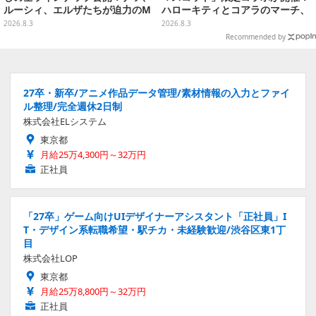
ルーシィ、エルザたちが迫力のM
ハローキティとコアラのマーチ、
ASTERLISEで初登場
ハンギョドンと出前坊やなど全26
2026.8.3
2026.8.3
キャラが夢の共演
Recommended by
27卒・新卒/アニメ作品データ管理/素材情報の入力とファイ
ル整理/完全週休2日制
株式会社ELシステム
東京都
月給25万4,300円～32万円
正社員
「27卒」ゲーム向けUIデザイナーアシスタント「正社員」I
T・デザイン系転職希望・駅チカ・未経験歓迎/渋谷区東1丁
目
株式会社LOP
東京都
月給25万8,800円～32万円
正社員