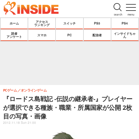
search
menu
アクセス
ホーム
スイッチ
PS5
PS4
ランキング
読者
インサイドちゃ
スマホ
PC
配信者
アンケート
ん
PCゲーム
オンラインゲーム
『ロードス島戦記 -伝説の継承者-』プレイヤー
が選択できる種族・職業・所属国家が公開 2枚
目の写真・画像
2012.11.18 Sun 21:00