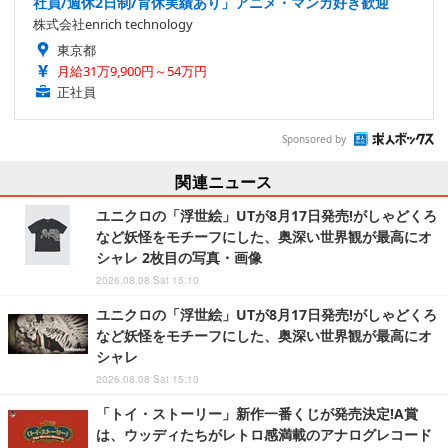
社員/週休2日制/育休実績あり」アニメ・マンガ好き歓迎
株式会社enrich technology
東京都
月給31万9,900円～54万円
正社員
Sponsored by
関連ニュース
ユニクロの「浮世絵」UTが8月17日発売!がしゃどくろ
など妖怪をモチーフにした、奥深い世界観が最高にオ
シャレ 2枚目の写真・画像
2026.08.08 Sat 15:10
ユニクロの「浮世絵」UTが8月17日発売!がしゃどくろ
など妖怪をモチーフにした、奥深い世界観が最高にオ
シャレ
2026.08.08 Sat 15:10
「トイ・ストーリー」新作一番くじが発売決定!A賞
は、ウッディたちがレトロ感満載のアナログレコード