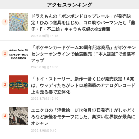
アクセスランキング
ドラえもんの「ボンボンドロップシール」が発売決
定！ひみつ道具をはじめ、コロ助やパーマンたち「藤
子・F・不二雄」キャラも収録の全2種類
2026.8.9(日) 14:15
「ポケモンカードゲーム30周年記念商品」がポケモン
センターオンラインで抽選販売！“本人認証”で当選率
アップ
2026.8.9(日) 18:30
「トイ・ストーリー」新作一番くじが発売決定！A賞
は、ウッディたちがレトロ感満載のアナログレコード
上を走る姿で立体化
2026.8.7(金) 12:40
ユニクロの「浮世絵」UTが8月17日発売！がしゃどく
ろなど妖怪をモチーフにした、奥深い世界観が最高に
オシャレ
2026.8.9(日) 0:10