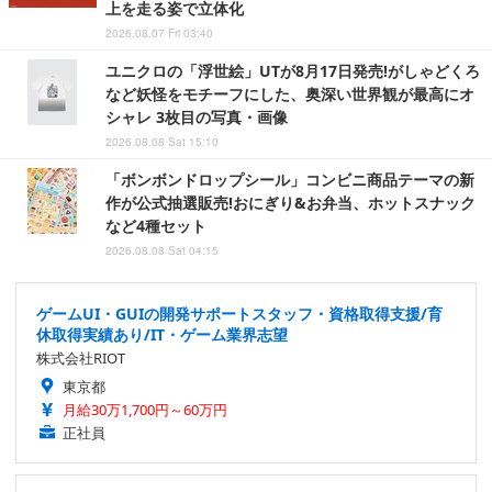
上を走る姿で立体化
2026.08.07 Fri 03:40
ユニクロの「浮世絵」UTが8月17日発売!がしゃどくろ
など妖怪をモチーフにした、奥深い世界観が最高にオ
シャレ 3枚目の写真・画像
2026.08.08 Sat 15:10
「ボンボンドロップシール」コンビニ商品テーマの新
作が公式抽選販売!おにぎり&お弁当、ホットスナック
など4種セット
2026.08.08 Sat 04:15
ゲームUI・GUIの開発サポートスタッフ・資格取得支援/育
休取得実績あり/IT・ゲーム業界志望
株式会社RIOT
東京都
月給30万1,700円～60万円
正社員