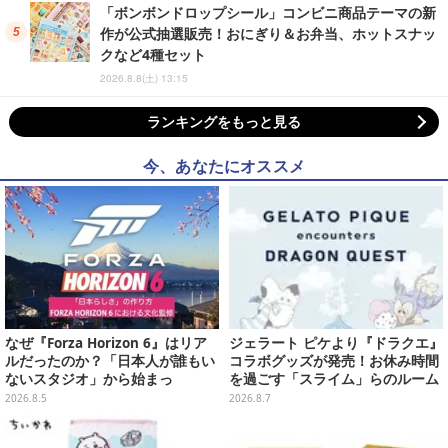
「ボンボンドロップシール」コンビニ商品テーマの新
作が公式抽選販売！おにぎり＆お弁当、ホットスナッ
クなど4種セット
2026.8.8(土) 13:15
ランキングをもっと見る
今、あなたにオススメ
なぜ『Forza Horizon 6』はリア
ジェラート ピケより『ドラクエ』
ルだったのか？「日本人が誰もい
コラボグッズが発売！お休み時間
ないスタジオ」から始まっ
を過ごす「スライム」らのルーム
た、“生活感のある日本"の作り方
ウェア、雑貨など多数ラインナッ
2026.8.5
2026.8.7
【CEDEC2026】
プ