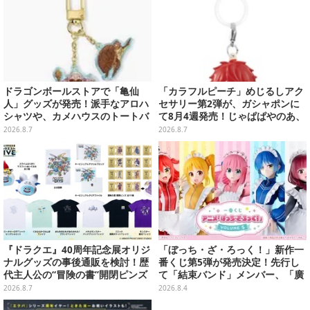
ドラゴンボールストアで「亀仙
「カラフルピーチ」めじるしアク
人」グッズが発売！派手なアロハ
セサリー第2弾が、ガシャポンに
シャツや、カメハウスのトートバ
て8月4週発売！じゃぱぱやのあ、
ッグなど夏らしいアイテムがズラ
シヴァたちメンバー11名分ライン
2026.8.7
2026.8.7
リ
ナップ
『ドラクエ』40周年記念展オリジ
「ぼっち・ざ・ろっく！」新作一
ナルグッズの事後通販を検討！歴
番くじ第5弾が発売決定！先行し
代主人公の“冒険の書”開閉ピンズ
て「結束バンド」メンバー、「廣
をはじめ、ユニークなＴシャツや
井きくり」のメイド衣装フィギュ
2026.8.7
2026.8.4
雑貨など
アを公開