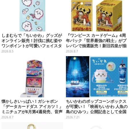
しまむらで「ちいかわ」グッズが
『ワンピース カードゲーム』4周
オンライン販売！討伐に挑む姿や
年パック「世界最強の戦士」がプ
ワンポイントが可愛いフェイスタ
レバンで抽選販売！新旧四皇が揃
オル、バスマットなど全14種
い踏み、刃牙作者が描く「カイド
2026.8.5
2026.8.7
ウ」も
懐かしさいっぱい！ガシャポン
ちいかわのポップコーンボックス
「データカードダス アイカツ！」
が可愛い！「映画ちいかわ 人魚の
ミニチュアが8月第4週発売、音声
島のひみつ」公開記念として全国
が流れる特別仕様も当たる
劇場で販売決定、セイレーンドリ
2026.8.7
2026.7.21
ンクカップホルダーも