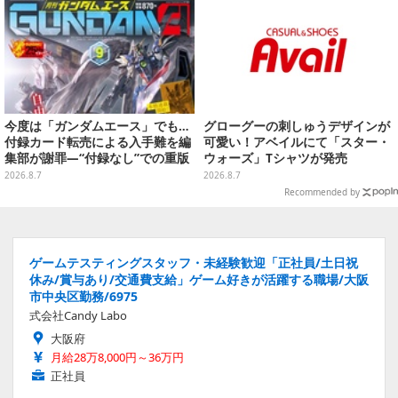
今度は「ガンダムエース」でも…
グローグーの刺しゅうデザインが
付録カード転売による入手難を編
可愛い！アベイルにて「スター・
集部が謝罪―“付録なし”での重版
ウォーズ」Tシャツが発売
対応を進行中
2026.8.7
2026.8.7
Recommended by
ゲームテスティングスタッフ・未経験歓迎「正社員/土日祝
休み/賞与あり/交通費支給」ゲーム好きが活躍する職場/大阪
市中央区勤務/6975
式会社Candy Labo
大阪府
月給28万8,000円～36万円
正社員