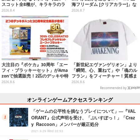
スコット全8種が、キラキラのラ
海フリーダム [クリアカラー]」な
メ入り入浴剤から飛び出す
どガンプラ2商品が8月順次発売
2026.8.4
2026.8.7
大注目の『ポケカ』30周年「エー
「新世紀エヴァンゲリオン」より
フィ・ブラッキーセット」がAma
「瞬間、心、重ねて」や「魂のル
zonで抽選販売！2匹のデッキや特
フラン」をフィーチャー！質感ま
別カードを収録
でこだわった高級Tシャツが8月7
2026.8.6
2026.8.6
日発売
Recommended by
オンラインゲームアクセスランキング
「ゲームの公平性を損なうプレイについて」―『VAL
ORANT』公式声明を受け、「ぶいすぽっ！」「Craz
y Raccoon」メンバーが厳正処分
2021.9.29 Wed 22:53