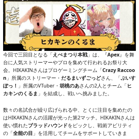
今回で三回目となる「
えぺまつり本戦
」は、『
Apex
』を舞
台に人気ストリーマーやプロを集めて行われるお祭り大
会。HIKAKINさんはプロゲーミングチーム「
Crazy Raccoo
n
」所属のストリーマー・
だるまいずごっど
さん、「
ぶいす
ぽっ！
」所属のVTuber・
胡桃のあ
さんの2人とチーム「
ヒ
カキンのくるま
」を結成し、戦いへ挑みました。
数々の名試合が繰り広げられる中、とくに注目を集めたの
はHIKAKINさんの活躍が光った第2マッチ。HIKAKINさんは
使い慣れた
ブラッドハウンド
をピックし、戦術アビリティ
の「
全能の目
」を活用してチームをサポートしていきま