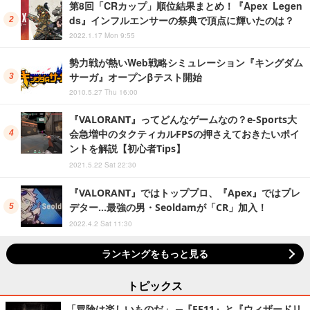
第8回「CRカップ」順位結果まとめ！『Apex Legen
ds』インフルエンサーの祭典で頂点に輝いたのは？
2022.1.17 Mon 9:55
勢力戦が熱いWeb戦略シミュレーション『キングダム
サーガ』オープンβテスト開始
2010.5.27 Thu 16:00
『VALORANT』ってどんなゲームなの？e-Sports大
会急増中のタクティカルFPSの押さえておきたいポイ
ントを解説【初心者Tips】
2021.5.22 Sat 22:30
『VALORANT』ではトッププロ、『Apex』ではプレ
デター…最強の男・Seoldamが「CR」加入！
2022.4.2 Sat 11:30
ランキングをもっと見る
トピックス
「冒険は楽しいものだ」 ─『FF11』と『ウィザードリ