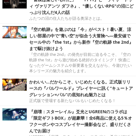
ィ ヴァリアンツ ダフネ』、"優しくないRPG"の沼にど
っぷり沈んだ4人の話
ふたつの沼の住人たちが語る奥深さとは。
『空の軌跡』を遊ぶのは「今」がベスト！暑い夏、涼
しい部屋の中で“青い空”が似合う大冒険へ―最安値で
セール中の『the 1st』から新作『空の軌跡 the 2nd』
まで駆け抜けよう
『空の軌跡 the 2nd』の発売が目前に迫る今こそ、『空の
軌跡 the 1st』から遊び始める絶好のタイミング！ 快適に
なったゲームシステムや新要素を交えながら、今遊びたい
本シリーズの魅力を紹介します。
かわいい…だからこそ、いじめたくなる。正式版リリ
ースの『パルワールド』プレイヤーに訊く“キュートア
グレッション×パル”の底知れぬ魅力とは
正式版で登場する新たなパルもいじめたくなる！
『崩壊：スターレイル』爻光とUGREENのコラボは
「限定ギフトBOX」が超豪華！全6商品に使える5％オ
フクーポンやコスプレイヤー撮影会など、盛りだくさ
んでお届け