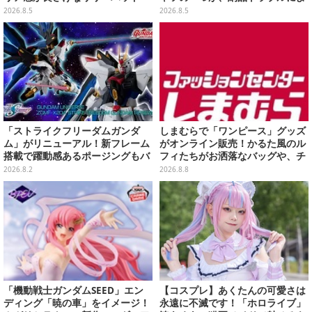
や、ジェシーなど全5種ラインナ
り販売日変更へ
2026.8.5
2026.8.5
ップ
「ストライクフリーダムガンダ
しまむらで「ワンピース」グッズ
ム」がリニューアル！新フレーム
がオンライン販売！かるた風のル
搭載で躍動感あるポージングもバ
フィたちがお洒落なバッグや、チ
ッチリ
ョッパーが可愛いサンダルも
2026.8.2
2026.8.8
「機動戦士ガンダムSEED」エン
【コスプレ】あくたんの可愛さは
ディング「暁の車」をイメージ！
永遠に不滅です！「ホロライブ」