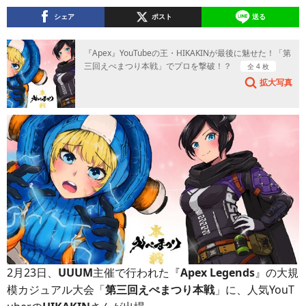
シェア
ポスト
送る
『Apex』YouTubeの王・HIKAKINが最後に魅せた！「第
三回えぺまつり本戦」でプロを撃破！？
全 4 枚
拡大写真
2月23日、
UUUM
主催で行われた『
Apex Legends
』の大規
模カジュアル大会「
第三回えぺまつり本戦
」に、人気YouT