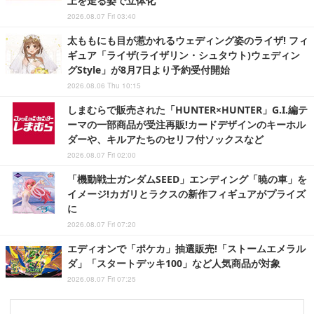
上を走る姿で立体化
2026.08.07 Fri 03:40
太ももにも目が惹かれるウェディング姿のライザ! フィ
ギュア「ライザ(ライザリン・シュタウト)ウェディン
グStyle」が8月7日より予約受付開始
2026.08.06 Thu 10:15
しまむらで販売された「HUNTER×HUNTER」G.I.編テ
ーマの一部商品が受注再販!カードデザインのキーホル
ダーや、キルアたちのセリフ付ソックスなど
2026.08.07 Fri 02:00
「機動戦士ガンダムSEED」エンディング「暁の車」を
イメージ!カガリとラクスの新作フィギュアがプライズ
に
2026.08.07 Fri 07:20
エディオンで「ポケカ」抽選販売!「ストームエメラル
ダ」「スタートデッキ100」など人気商品が対象
2026.08.07 Fri 07:25