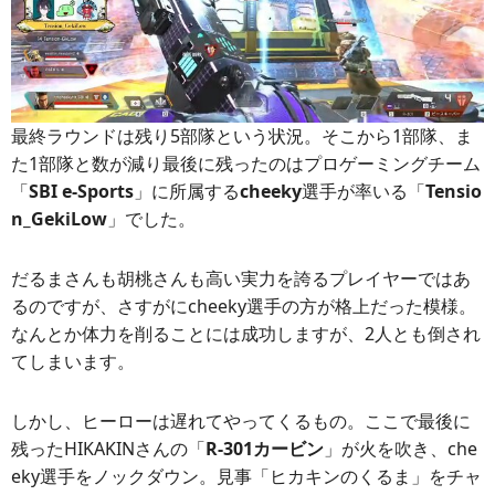
最終ラウンドは残り5部隊という状況。そこから1部隊、ま
た1部隊と数が減り最後に残ったのはプロゲーミングチーム
「
SBI e-Sports
」に所属する
cheeky
選手が率いる「
Tensio
n_GekiLow
」でした。
だるまさんも胡桃さんも高い実力を誇るプレイヤーではあ
るのですが、さすがにcheeky選手の方が格上だった模様。
なんとか体力を削ることには成功しますが、2人とも倒され
てしまいます。
しかし、ヒーローは遅れてやってくるもの。ここで最後に
残ったHIKAKINさんの「
R-301カービン
」が火を吹き、che
eky選手をノックダウン。見事「ヒカキンのくるま」をチャ