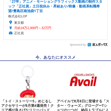
「27卒」アニメ・モーショングラフィックス動画の制作スタ
ッフ「正社員」土日祝休み・昇給あり/映像・動画系転職希
望/豊島区南池袋1丁目
株式会社LOP
東京都
月給24万2,300円～32万円
正社員
Sponsored by
今、あなたにオススメ
「トイ・ストーリー5」めじるし
アベイルで8月8日に登場する「ス
アクセサリーが8月第4週発売！ク
ター・ウォーズ」グローグーTシ
リア感が良さげなリリーパッド
ャツの一つが、納品トラブルによ