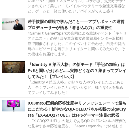
UGREEN×『崩壊：スターレイル』コラボは、爻光がデザイ
ンされていて美しい！モバイルバッテリーや急速充電器な
ど、ゲームと一緒に使いたいデバイスがてんこ盛り
若手抜擢の環境で学んだこと――アプリボットの運営
プロデューサーが語る「巻き込み力」の重要性
4GamerとGame*Sparkの合同による就活イベント「キャリ
アクエスト」の第4回が東京都立産業貿易センター浜松町
館で開催されました。このイベントに合わせ、自身の就活
時のエピソードを若手クリエイターに聞いてみたので、そ
の模様をお届けします。
『Identity V 第五人格』の新モード「手記の加筆」は
PvEと聞いたけれど……実際どうなの？集まってプレイ
してみた！【プレイレポ】
『Identity V 第五人格』が好きな人やプレイしたことある
人、全くプレイしたことがない人など、様々な4人を集め
てプレイしてみました！
0.03msの圧倒的応答速度やリフレッシュレートで勝ち
にこだわる！鮮やかなQD-OLEDパネル搭載のGigaCry
sta「EX-GDQ271UEL」はFPSゲーマー注目の武器
「EX-GDQ271UEL」の魅力であるQD-OLEDパネルの圧倒的
な見やすさや応答速度を、『Apex Legends』で体感しま