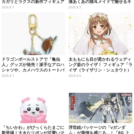
カガリとラクスの新作フィギュア
湊あくあの猫耳メイドで魅せるキ
がプライズに
ュートなポーズと美脚が眩しい
2026.8.7
2026.8.3
【写真9枚】
ドラゴンボールストアで「亀仙
太ももにも目が惹かれるウェディ
人」グッズが発売！派手なアロハ
ング姿のライザ！ フィギュア「ラ
シャツや、カメハウスのトートバ
イザ（ライザリン・シュタウト）
ッグなど夏らしいアイテムがズラ
ウェディングStyle」が8月7日よ
2026.8.7
2026.8.6
リ
り予約受付開始
「ちいかわ」がびっくらたまごに
浮世絵パッケージの「νガンダ
新登場！大きなリボンが可愛いマ
ム」が風情を感じる…！「RG 上