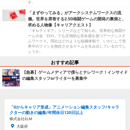
す。
「まずやってみる」がアークシステムワークスの流
儀。世界を席巻する2.5D格闘ゲームの開発の裏側と、
求める人物像【キャリアクエスト】
『ギルティギア』シリーズなどで知られ、世界的な格闘ゲ
ーム大会「EVO」でも圧倒的な存在感を放つアークシステ
ムワークス。同社はどのような組織体制で、いかにして世
界中のファンを熱狂させるゲームを生み出しているのでし
ょうか。
おすすめ記事
【急募】ゲームメディアで僕らとテレワーク！インサイド
の編集スタッフorライターを募集中
「0からキャリア形成」アニメーション編集スタッフ/キャラ
クターの動きの編集/年間休日120日以上
株式会社ELM
大阪府