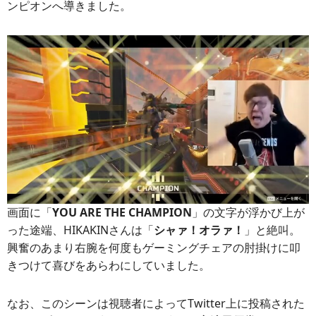
ンピオンへ導きました。
画面に「
YOU ARE THE CHAMPION
」の文字が浮かび上が
った途端、HIKAKINさんは「
シャァ！オラァ！
」と絶叫。
興奮のあまり右腕を何度もゲーミングチェアの肘掛けに叩
きつけて喜びをあらわにしていました。
なお、このシーンは視聴者によってTwitter上に投稿された