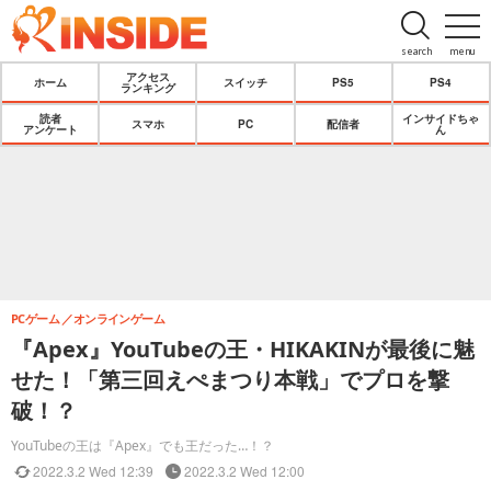
search
menu
アクセス
ホーム
スイッチ
PS5
PS4
ランキング
読者
インサイドちゃ
スマホ
PC
配信者
アンケート
ん
PCゲーム
オンラインゲーム
『Apex』YouTubeの王・HIKAKINが最後に魅
せた！「第三回えぺまつり本戦」でプロを撃
破！？
YouTubeの王は『Apex』でも王だった…！？
2022.3.2 Wed 12:39
2022.3.2 Wed 12:00