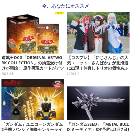
今、あなたにオススメ
遊戯王OCG「ORIGINAL ARTWO
【コスプレ】「にじさんじ」の人
RK COLLECTION」の抽選受け付
気ユニット「さんばか」が北海道
けが開始！ 原作再現カードがアツ
に出現！仲良しトリオの個性あふ
いスペシャルパック
れる可愛さが北の大地で花開く
2026.8.5
2026.8.2
【写真17枚】
「ガンダム」ユニコーンガンダム
「ガンダムSEED」「METAL BUIL
2号機 バンシィ胸像センサーライ
D ミーティア」3次予約は8月7日1