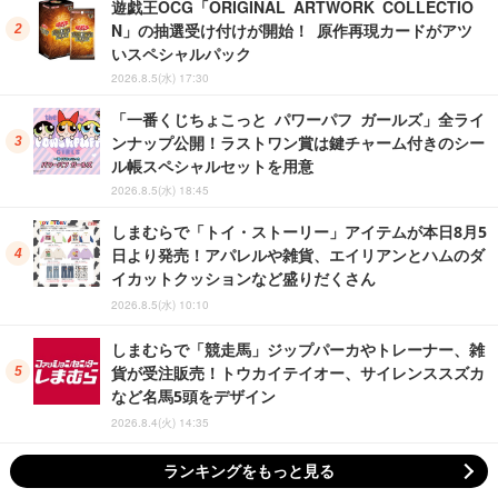
遊戯王OCG「ORIGINAL ARTWORK COLLECTIO
N」の抽選受け付けが開始！ 原作再現カードがアツ
いスペシャルパック
2026.8.5(水) 17:30
「一番くじちょこっと パワーパフ ガールズ」全ライ
ンナップ公開！ラストワン賞は鍵チャーム付きのシー
ル帳スペシャルセットを用意
2026.8.5(水) 18:45
しまむらで「トイ・ストーリー」アイテムが本日8月5
日より発売！アパレルや雑貨、エイリアンとハムのダ
イカットクッションなど盛りだくさん
2026.8.5(水) 10:10
しまむらで「競走馬」ジップパーカやトレーナー、雑
貨が受注販売！トウカイテイオー、サイレンススズカ
など名馬5頭をデザイン
2026.8.4(火) 14:35
ランキングをもっと見る