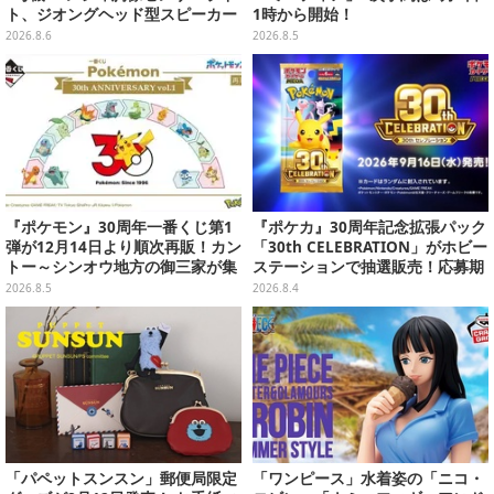
ト、ジオングヘッド型スピーカー
1時から開始！
が順次プライズ展開！
2026.8.6
2026.8.5
『ポケモン』30周年一番くじ第1
『ポケカ』30周年記念拡張パック
弾が12月14日より順次再販！カン
「30th CELEBRATION」がホビー
トー～シンオウ地方の御三家が集
ステーションで抽選販売！応募期
まった時計、ぬいぐるみなど記念
間は8月6日23時59分まで
2026.8.5
2026.8.4
グッズ盛りだくさん
「パペットスンスン」郵便局限定
「ワンピース」水着姿の「ニコ・