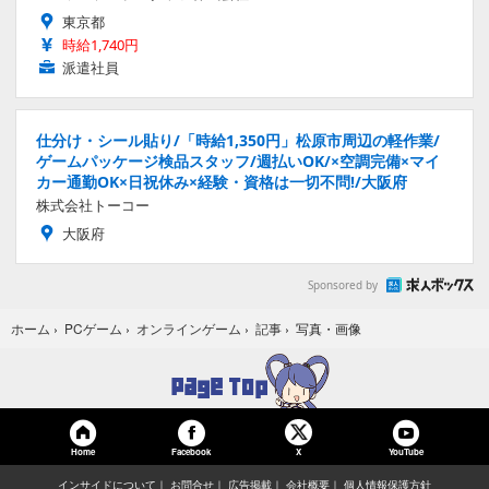
東京都
時給1,740円
派遣社員
仕分け・シール貼り/「時給1,350円」松原市周辺の軽作業/
ゲームパッケージ検品スタッフ/週払いOK/×空調完備×マイ
カー通勤OK×日祝休み×経験・資格は一切不問!/大阪府
株式会社トーコー
大阪府
Sponsored by
写真・画像
ホーム
›
PCゲーム
›
オンラインゲーム
›
記事
›
Home
Facebook
YouTube
X
インサイドについて
お問合せ
広告掲載
会社概要
個人情報保護方針