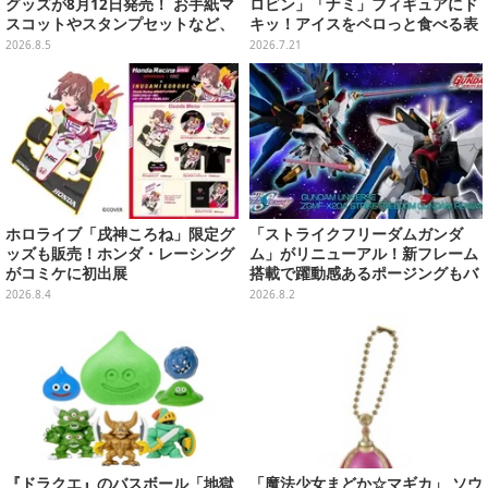
グッズが8月12日発売！ お手紙マ
ロビン」「ナミ」フィギュアにド
スコットやスタンプセットなど、
キッ！アイスをペロっと食べる表
可愛すぎる全5アイテムがライン
情にも注目
2026.8.5
2026.7.21
ナップ
ホロライブ「戌神ころね」限定グ
「ストライクフリーダムガンダ
ッズも販売！ホンダ・レーシング
ム」がリニューアル！新フレーム
がコミケに初出展
搭載で躍動感あるポージングもバ
ッチリ
2026.8.4
2026.8.2
『ドラクエ』のバスボール「地獄
「魔法少女まどか☆マギカ」 ソウ