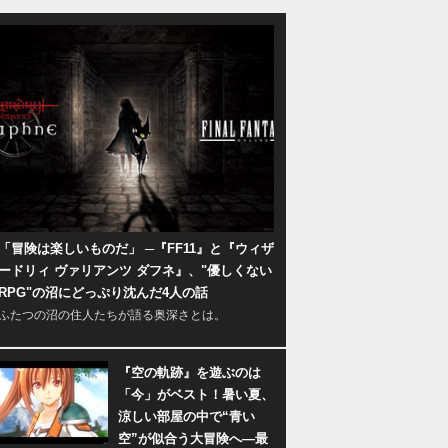
「冒険は楽しいものだ」 ─『FF11』と『ウィザ
ードリィ ヴァリアンツ ダフネ』、"優しくない
RPG"の沼にどっぷり沈んだ4人の話
ふたつの沼の住人たちが語る奥深さとは。
『空の軌跡』を遊ぶのは
「今」がベスト！暑い夏、
涼しい部屋の中で“青い
空”が似合う大冒険へ―最