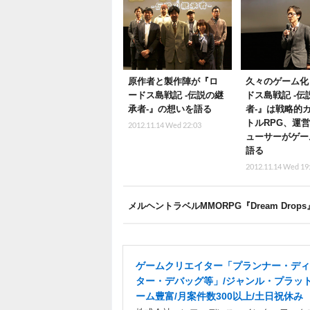
原作者と製作陣が『ロ
久々のゲーム化
ードス島戦記 -伝説の継
ドス島戦記 -伝
承者-』の想いを語る
者-』は戦略的
トルRPG、運
2012.11.14 Wed 22:03
ューサーがゲー
語る
2012.11.14 Wed 19
メルヘントラベルMMORPG『Dream Dro
ゲームクリエイター「プランナー・ディ
ター・デバッグ等」/ジャンル・プラッ
ーム豊富/月案件数300以上/土日祝休み