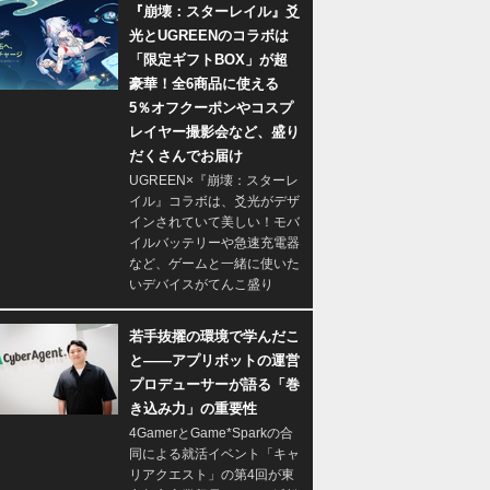
『崩壊：スターレイル』爻
光とUGREENのコラボは
「限定ギフトBOX」が超
豪華！全6商品に使える
5％オフクーポンやコスプ
レイヤー撮影会など、盛り
だくさんでお届け
UGREEN×『崩壊：スターレ
イル』コラボは、爻光がデザ
インされていて美しい！モバ
イルバッテリーや急速充電器
など、ゲームと一緒に使いた
いデバイスがてんこ盛り
若手抜擢の環境で学んだこ
と――アプリボットの運営
プロデューサーが語る「巻
き込み力」の重要性
4GamerとGame*Sparkの合
同による就活イベント「キャ
リアクエスト」の第4回が東