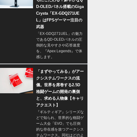
D-OLEDパネル搭載のGiga
Crysta「EX-GDQ271UE
L」はFPSゲーマー注目の
武器
「EX-GDQ271UEL」の魅力
であるQD-OLEDパネルの圧
倒的な見やすさや応答速度
を、『Apex Legends』で体
感します。
「まずやってみる」がアー
クシステムワークスの流
儀。世界を席巻する2.5D
格闘ゲームの開発の裏側
と、求める人物像【キャリ
アクエスト】
『ギルティギア』シリーズな
どで知られ、世界的な格闘ゲ
ーム大会「EVO」でも圧倒
的な存在感を放つアークシス
テムワークス。同社はどのよ