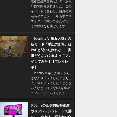
京都立産業貿易センター浜松
町館で開催されました。この
イベントに合わせ、自身の就
活時のエピソードを若手クリ
エイターに聞いてみたので、
その模様をお届けします。
『Identity V 第五人格』の
新モード「手記の加筆」は
PvEと聞いたけれど……実
際どうなの？集まってプレ
イしてみた！【プレイレ
ポ】
『Identity V 第五人格』が好
きな人やプレイしたことある
人、全くプレイしたことがな
い人など、様々な4人を集め
てプレイしてみました！
0.03msの圧倒的応答速度
やリフレッシュレートで勝
ちにこだわる！鮮やかなQ