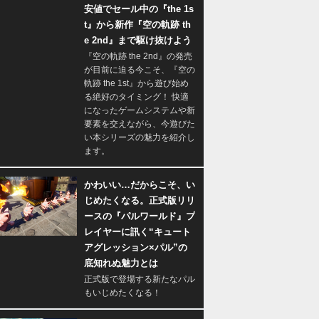
安値でセール中の『the 1s
t』から新作『空の軌跡 th
e 2nd』まで駆け抜けよう
『空の軌跡 the 2nd』の発売
が目前に迫る今こそ、『空の
軌跡 the 1st』から遊び始め
る絶好のタイミング！ 快適
になったゲームシステムや新
要素を交えながら、今遊びた
い本シリーズの魅力を紹介し
ます。
かわいい…だからこそ、い
じめたくなる。正式版リリ
ースの『パルワールド』プ
レイヤーに訊く“キュート
アグレッション×パル”の
底知れぬ魅力とは
正式版で登場する新たなパル
もいじめたくなる！