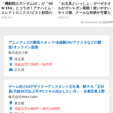
「機動戦士ガンダムUC」が「NE
「お文具といっしょ」ガーゼタオ
W ERA」とコラボ！アナハイム・
ルがガシャポン展開！使いやすい
エレクトロニクス/ビスト財団の
サイズ感、クールな和柄や可愛ら
キャップが予約開始
しいお寿司など全4種
2026.8.6
2026.8.9
Recommended by
アニメグッズの製造スタッフ/未経験OK/アクスタなどの製
造/オンライン面接
株式会社小林
埼玉県
月給32万7,700円～50万円
正社員
ゲーム向けUIデザイナーアシスタント正社員・駅チカ「正社
員/月給30万以上可/PCスキル活かしたい方」・台東区東上野
株式会社Meta Sales
東京都
月給22万3,400円～36万3,400円