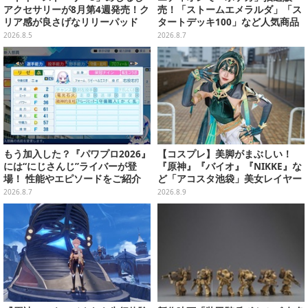
アクセサリーが8月第4週発売！ク
売！「ストームエメラルダ」「ス
リア感が良さげなリリーパッド
タートデッキ100」など人気商品
や、ジェシーなど全5種ラインナ
が対象
2026.8.5
2026.8.7
ップ
もう加入した？『パワプロ2026』
【コスプレ】美脚がまぶしい！
には“にじさんじ”ライバーが登
『原神』『バイオ』『NIKKE』な
場！ 性能やエピソードをご紹介
ど「アコスタ池袋」美女レイヤー
まとめ
2026.8.7
2026.8.9