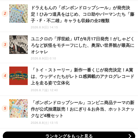
ドラえもんの「ボンボンドロップシール」が発売決
定！ひみつ道具をはじめ、コロ助やパーマンたち「藤
子・F・不二雄」キャラも収録の全2種類
2026.8.9(日) 14:15
ユニクロの「浮世絵」UTが8月17日発売！がしゃどく
ろなど妖怪をモチーフにした、奥深い世界観が最高に
オシャレ
2026.8.9(日) 0:10
「トイ・ストーリー」新作一番くじが発売決定！A賞
は、ウッディたちがレトロ感満載のアナログレコード
上を走る姿で立体化
2026.8.7(金) 12:40
「ボンボンドロップシール」コンビニ商品テーマの新
作が公式抽選販売！おにぎり＆お弁当、ホットスナッ
クなど4種セット
2026.8.8(土) 13:15
ランキングをもっと見る