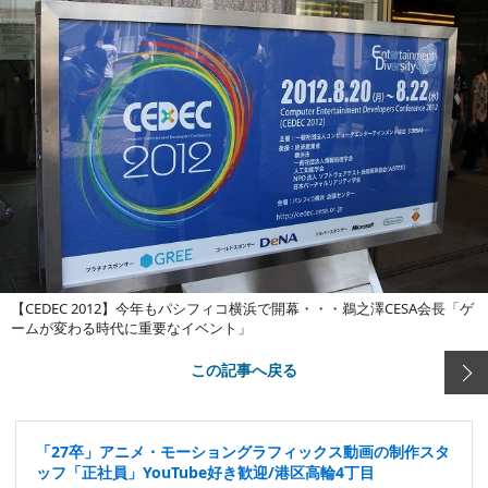
【CEDEC 2012】今年もパシフィコ横浜で開幕・・・鵜之澤CESA会長「ゲ
ームが変わる時代に重要なイベント」
この記事へ戻る
「27卒」アニメ・モーショングラフィックス動画の制作スタ
ッフ「正社員」YouTube好き歓迎/港区高輪4丁目