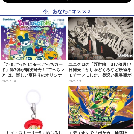
今、あなたにオススメ
「たまごっち にゅー!ごっちカー
ユニクロの「浮世絵」UTが8月17
ド」第3弾が順次発売！“ごっちレ
日発売！がしゃどくろなど妖怪を
ア”は、楽しい夏祭りのオリジナ
モチーフにした、奥深い世界観が
ルアートに
最高にオシャレ
2026.7.10
2026.8.9
「トイ・ストーリー5」めじるし
エディオンで「ポケカ」抽選販