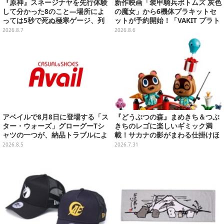
『原神』スネージナヤを先行体験
新作映画「装甲騎兵ボトムズ 灰色
して分かった8のこと―場所によ
の魔女」から6機体プラキットセ
っては5秒で死ぬ極寒ゲージ、列
ットが予約開始！「VAKIT プラト
車は“ダイナミック途中下車”可能
ーン」第1弾、各部関節可動仕様
2026.8.7
2026.8.6
など自由度高め
アベイルで8月8日に登場する「ス
『どうぶつの森』まめきち＆つぶ
ター・ウォーズ」グローグーTシ
きちのレゴに楽しいギミック満
ャツの一つが、納品トラブルによ
載！サカナの影がまわる仕掛けほ
り販売日変更へ
か、つりざおやプレゼントふうせ
2026.8.5
2026.7.31
んなど付属パーツも