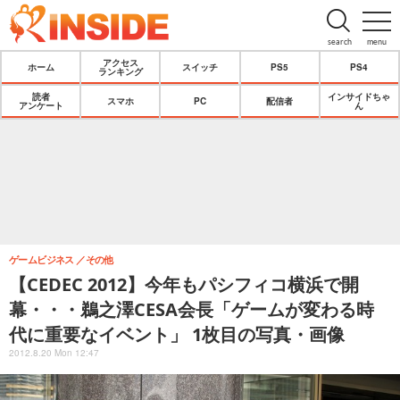
search
menu
アクセス
ホーム
スイッチ
PS5
PS4
ランキング
読者
インサイドちゃ
スマホ
PC
配信者
アンケート
ん
ゲームビジネス
その他
【CEDEC 2012】今年もパシフィコ横浜で開
幕・・・鵜之澤CESA会長「ゲームが変わる時
代に重要なイベント」 1枚目の写真・画像
2012.8.20 Mon 12:47