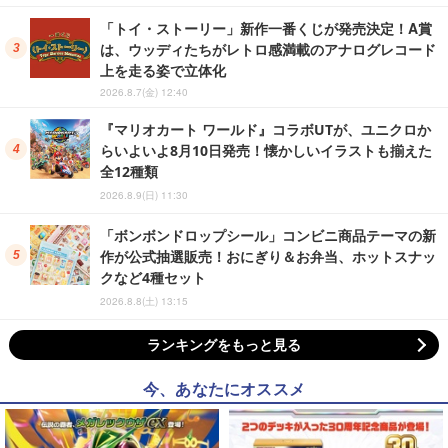
「トイ・ストーリー」新作一番くじが発売決定！A賞
は、ウッディたちがレトロ感満載のアナログレコード
上を走る姿で立体化
2026.8.7(金) 12:40
『マリオカート ワールド』コラボUTが、ユニクロか
らいよいよ8月10日発売！懐かしいイラストも揃えた
全12種類
2026.8.9(日) 11:30
「ボンボンドロップシール」コンビニ商品テーマの新
作が公式抽選販売！おにぎり＆お弁当、ホットスナッ
クなど4種セット
2026.8.8(土) 13:15
ランキングをもっと見る
今、あなたにオススメ