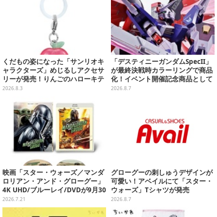
くだもの姿になった「サンリオキ
「デスティニーガンダムSpecII」
ャラクターズ」めじるしアクセサ
が最終決戦時カラーリングで商品
リーが発売！りんごのハローキテ
化！イベント開催記念商品として
ィや、パイナップルのポムポムプ
METAL ROBOT魂に新登場
2026.8.3
2026.8.7
リンなど全5種
映画「スター・ウォーズ／マンダ
グローグーの刺しゅうデザインが
ロリアン・アンド・グローグー」
可愛い！アベイルにて「スター・
4K UHD/ブルーレイ/DVDが9月30
ウォーズ」Tシャツが発売
日発売！さらに数量限定でスチー
2026.7.21
2026.8.7
ルブックセットも