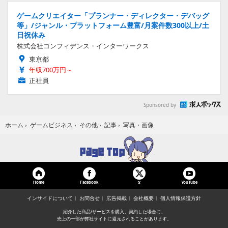
ゲームクリエイター「プランナー・ディレクター・デバッグ
等」/ジャンル・プラットフォーム豊富/月案件数300以上/土
日祝休み
株式会社コンフィデンス・インターワークス
東京都
年収700万円～
正社員
Sponsored by
写真・画像
ホーム
›
ゲームビジネス
›
その他
›
記事
›
Home
Facebook
YouTube
X
インサイドについて
お問合せ
広告掲載
会社概要
個人情報保護方針
紹介した商品/サービスを購入、契約した場合に、
売上の一部が弊社サイトに還元されることがあります。