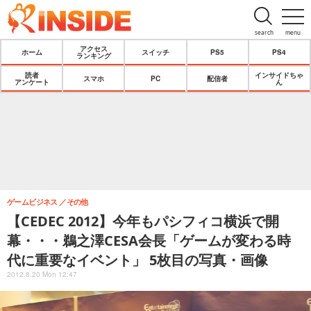
search
menu
アクセス
ホーム
スイッチ
PS5
PS4
ランキング
読者
インサイドちゃ
スマホ
PC
配信者
アンケート
ん
ゲームビジネス
その他
【CEDEC 2012】今年もパシフィコ横浜で開
幕・・・鵜之澤CESA会長「ゲームが変わる時
代に重要なイベント」 5枚目の写真・画像
2012.8.20 Mon 12:47