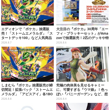
エディオンで「ポケカ」抽選販
大注目の『ポケカ』30周年「エー
売！「ストームエメラルダ」「ス
フィ・ブラッキーセット」がAma
タートデッキ100」など人気商品
zonで抽選販売！2匹のデッキや特
が対象
別カードを収録
2026.8.7
2026.8.6
しまむら『ポケカ』抽選販売が締
究極の肉体美を見せるキャミー
切間近！拡張パック「ストームエ
に、可愛すぎる『ウマ娘』！色っ
メラルダ」「アビスアイ」各1BO
ぽい『バニーガーデン』など、想
Xをラインナップ
像を超えていく国産ゲームキャラ
2026.8.8
2026.8.4
フィギュアたち【WF2026夏】