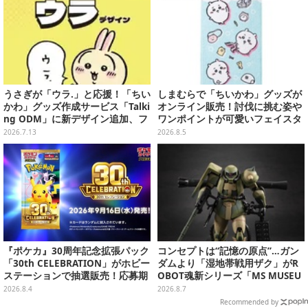
うさぎが「ウラ.」と応援！「ちい
しまむらで「ちいかわ」グッズが
かわ」グッズ作成サービス「Talki
オンライン販売！討伐に挑む姿や
ng ODM」に新デザイン追加、フ
ワンポイントが可愛いフェイスタ
ェイスタオルやTシャツなどライ
オル、バスマットなど全14種
2026.7.13
2026.8.5
ンナップ
『ポケカ』30周年記念拡張パック
コンセプトは“記憶の原点”…ガン
「30th CELEBRATION」がホビー
ダムより「湿地帯戦用ザク」がR
ステーションで抽選販売！応募期
OBOT魂新シリーズ「MS MUSEU
間は8月6日23時59分まで
M」で商品化！博物館イメージの
2026.8.4
2026.8.7
ベースも注目
Recommended by