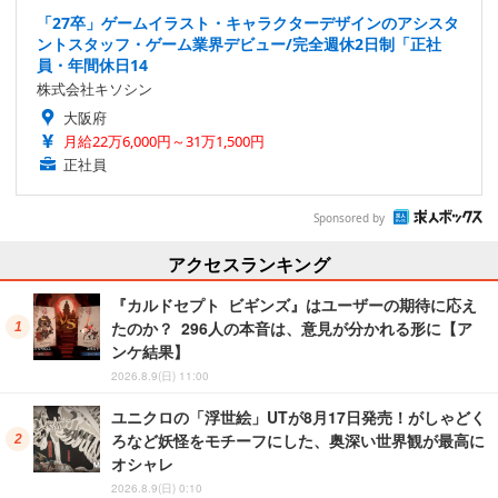
「27卒」ゲームイラスト・キャラクターデザインのアシスタ
ントスタッフ・ゲーム業界デビュー/完全週休2日制「正社
員・年間休日14
株式会社キソシン
大阪府
月給22万6,000円～31万1,500円
正社員
Sponsored by
アクセスランキング
『カルドセプト ビギンズ』はユーザーの期待に応え
たのか？ 296人の本音は、意見が分かれる形に【ア
ンケ結果】
2026.8.9(日) 11:00
ユニクロの「浮世絵」UTが8月17日発売！がしゃどく
ろなど妖怪をモチーフにした、奥深い世界観が最高に
オシャレ
2026.8.9(日) 0:10