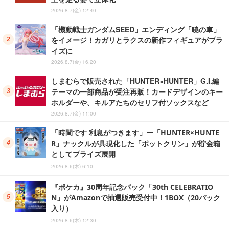
2026.8.7(金) 12:40
「機動戦士ガンダムSEED」エンディング「暁の車」
をイメージ！カガリとラクスの新作フィギュアがプラ
イズに
2026.8.7(金) 16:20
しまむらで販売された「HUNTER×HUNTER」G.I.編
テーマの一部商品が受注再販！カードデザインのキー
ホルダーや、キルアたちのセリフ付ソックスなど
2026.8.7(金) 11:00
「時間です 利息がつきます」ー「HUNTER×HUNTE
R」ナックルが具現化した「ポットクリン」が貯金箱
としてプライズ展開
2026.8.6(木) 6:10
『ポケカ』30周年記念パック「30th CELEBRATIO
N」がAmazonで抽選販売受付中！1BOX（20パック
入り）
2026.8.6(木) 12:30