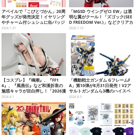
アベイルで「こびとづかん」20周
「MGSD ウイングゼロ EW」は透
年グッズが発売決定！イヤリング
明な翼がクール！「ズゴック(SEE
やチャーム付シュシュに缶バッジ
D FREEDOM Ver.)」などクリアカ
などもりだくさん
ラーのガンプラ3商品を一挙チェ
2026.7.31
2026.7.10
ック
【コスプレ】『鳴潮』、『FF1
「機動戦士ガンダム GフレームF
4』、『風燕伝』など和漢折衷の
A」第10弾が8月31日発売！V2ア
魅惑キャラが目白押し！「2026漫
サルトガンダムら3機のハイスペ
画博覧会」美麗レイヤー13選【写
ック可動フィギュア
2026.8.1
2026.8.3
真39枚】