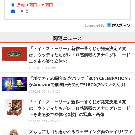
月給28万円～35万円
正社員
Sponsored by
関連ニュース
「トイ・ストーリー」新作一番くじが発売決定!A賞
は、ウッディたちがレトロ感満載のアナログレコード
上を走る姿で立体化
2026.08.07 Fri 03:40
『ポケカ』30周年記念パック「30th CELEBRATION」
がAmazonで抽選販売受付中!1BOX(20パック入り)
2026.08.06 Thu 03:30
「トイ・ストーリー」新作一番くじが発売決定!A賞
は、ウッディたちがレトロ感満載のアナログレコード
上を走る姿で立体化 2枚目の写真・画像
2026.08.07 Fri 03:40
太ももにも目が惹かれるウェディング姿のライザ! フィ