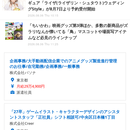
ギュア「ライザ(ライザリン・シュタウト)ウェディン
グStyle」が8月7日より予約受付開始
2026.08.06 Thu 10:15
「ちいかわ」映画グッズ第3弾ほか、多数の新商品がズ
ラリ!なんか懐いてる「鳥」マスコットや場面写アイテ
ムなど必見のラインナップ
2026.08.06 Thu 11:25
企画事務/大手動画配信企業でのアニメグッズ製造進行管理
のお仕事/在宅勤務/企画事務/一般事務
株式会社パソナ
東京都
月給29万4,900円
派遣社員
「27卒」ゲームイラスト・キャラクターデザインのアシスタ
ントスタッフ「正社員」シフト相談可/中央区日本橋1丁目
株式会社Creer