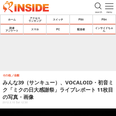
search
menu
アクセス
ホーム
スイッチ
PS5
PS4
ランキング
読者
インサイドちゃ
スマホ
PC
配信者
アンケート
ん
その他
全般
みんな39（サンキュー）、VOCALOID・初音ミ
ク「ミクの日大感謝祭」ライブレポート 11枚目
の写真・画像
2012.3.10 Sat 12:30