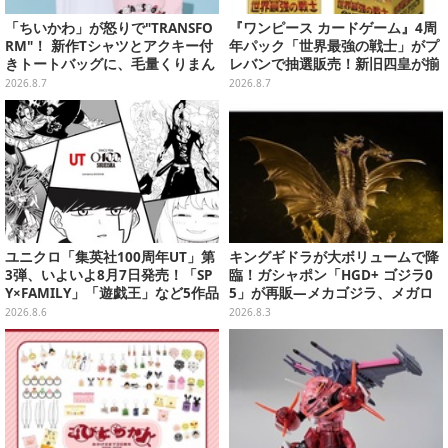
「ちいかわ」が怒りで"TRANSFO
『ワンピース カードゲーム』4周
RM"！ 新作Tシャツとアクキー付
年パック「世界最強の戦士」がプ
きトートバッグに、毛量くりまん
レバンで抽選販売！新旧四皇が揃
じゅうなど全6アイテムが仲間入
い踏み、刃牙作者が描く「カイド
2026.8.7
2026.8.7
り
ウ」も
ユニクロ「集英社100周年UT」第
キングギドラが大ボリュームで降
3弾、いよいよ8月7日発売！「SP
臨！ガシャポン「HGD+ ゴジラ0
Y×FAMILY」「遊戯王」など5作品
5」が再販―メカゴジラ、メガロ
をデザイン
なども揃った全4種
2026.8.6
2026.8.3