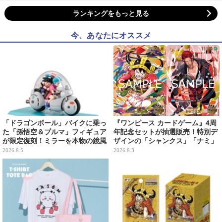
ランキングをもっと見る
今、あなたにオススメ
「ドラゴンボール」バイクに乗っ
『ワンピース カードゲーム』4周
た「孫悟空＆ブルマ」フィギュア
年記念セットが抽選販売！特別デ
が限定復刻！ミラーを本物の鏡風
ザインの「シャンクス」「ナミ」
や、ブルマの目元が映りこむ描写
など9枚のプロモカードを収録
2026.8.5
2026.8.3
にできるステッカーを収録