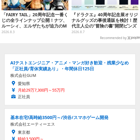
「FAIRY TAIL」20周年記念一番く
『ドラクエ』40周年記念展オリジ
じの全ラインナップ公開！ナツ、
ナルグッズの事後通販を検討！歴
ルーシィ、エルザたちが迫力のM
代主人公の“冒険の書”開閉ピンズ
ASTERLISEで初登場
をはじめ、ユニークなＴシャツや
2026.8.3
2026.8.7
雑貨など
Recommended by
AIテストエンジニア・アニメ・マンガ好き歓迎・残業少なめ
「正社員/育休実績あり」・年間休日125日
株式会社GUM
愛知県
月給29万7,300円～55万円
正社員
基本在宅!高時給3500円～/渋谷/スマホゲーム開発
株式会社エーティーエス
東京都
時給3,500円～