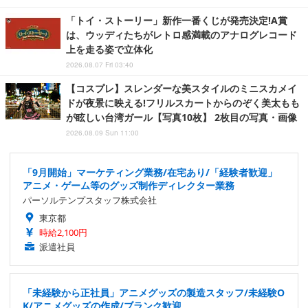
「トイ・ストーリー」新作一番くじが発売決定!A賞
は、ウッディたちがレトロ感満載のアナログレコード
上を走る姿で立体化
2026.08.07 Fri 03:40
【コスプレ】スレンダーな美スタイルのミニスカメイ
ドが夜景に映える!フリルスカートからのぞく美太もも
が眩しい台湾ガール【写真10枚】 2枚目の写真・画像
2026.08.09 Sun 11:00
「9月開始」マーケティング業務/在宅あり/「経験者歓迎」
アニメ・ゲーム等のグッズ制作ディレクター業務
パーソルテンプスタッフ株式会社
東京都
時給2,100円
派遣社員
「未経験から正社員」アニメグッズの製造スタッフ/未経験O
K/アニメグッズの作成/ブランク歓迎