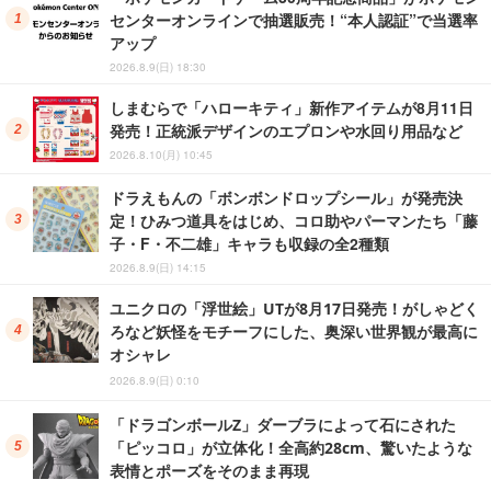
センターオンラインで抽選販売！“本人認証”で当選率
アップ
2026.8.9(日) 18:30
しまむらで「ハローキティ」新作アイテムが8月11日
発売！正統派デザインのエプロンや水回り用品など
2026.8.10(月) 10:45
ドラえもんの「ボンボンドロップシール」が発売決
定！ひみつ道具をはじめ、コロ助やパーマンたち「藤
子・F・不二雄」キャラも収録の全2種類
2026.8.9(日) 14:15
ユニクロの「浮世絵」UTが8月17日発売！がしゃどく
ろなど妖怪をモチーフにした、奥深い世界観が最高に
オシャレ
2026.8.9(日) 0:10
「ドラゴンボールZ」ダーブラによって石にされた
「ピッコロ」が立体化！全高約28cm、驚いたような
表情とポーズをそのまま再現