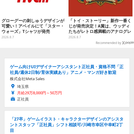
グローグーの刺しゅうデザインが
「トイ・ストーリー」新作一番く
可愛い！アベイルにて「スター・
じが発売決定！A賞は、ウッディ
ウォーズ」Tシャツが発売
たちがレトロ感満載のアナログレ
コード上を走る姿で立体化
2026.8.7
2026.8.7
Recommended by
ゲーム向けUIデザイナーアシスタント正社員・資格不問「正
社員/週休2日制/育休実績あり」アニメ・マンガ好き歓迎
株式会社Meta Sales
埼玉県
月給29万8,000円～50万円
正社員
「27卒」ゲームイラスト・キャラクターデザインのアシスタ
ントスタッフ「正社員」シフト相談可/川崎市幸区中幸町2丁
目