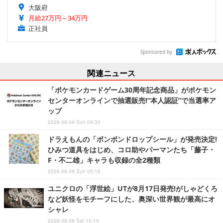
大阪府
月給27万円～34万円
正社員
Sponsored by
関連ニュース
「ポケモンカードゲーム30周年記念商品」がポケモン
センターオンラインで抽選販売!“本人認証”で当選率ア
ップ
2026.08.09 Sun 09:30
ドラえもんの「ボンボンドロップシール」が発売決定!
ひみつ道具をはじめ、コロ助やパーマンたち「藤子・
F・不二雄」キャラも収録の全2種類
2026.08.09 Sun 05:15
ユニクロの「浮世絵」UTが8月17日発売!がしゃどくろ
など妖怪をモチーフにした、奥深い世界観が最高にオ
シャレ
2026.08.08 Sat 15:10