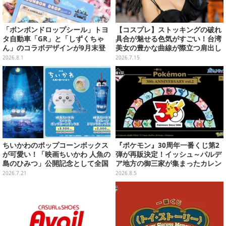
「ボンボンドロップシール」トヨ
【コスプレ】ストッキングの破れ
タ自動車「GR」と「しずくちゃ
具合が魅せる色気がすごい！台湾
ん」のコラボデザインが9月末登
美女の豊かな曲線が際立つ肩出し
場！くま吉らも描かれた全4柄
ファッションがセクシーだった
2026.8.1
2026.7.15
【写真9枚】
ちいかわのポップコーンボックス
『ポケモン』30周年一番くじ第2
が可愛い！「映画ちいかわ 人魚の
弾が再販決定！イッシュ～パルデ
島のひみつ」公開記念として全国
ア地方の御三家が集まったカレン
劇場で販売決定、セイレーンドリ
ダー、ぬいぐるみなど記念グッズ
2026.7.21
2026.8.5
ンクカップホルダーも
盛りだくさん