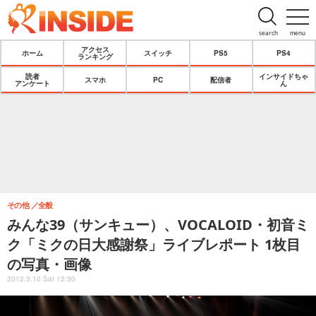
search
menu
アクセス
ホーム
スイッチ
PS5
PS4
ランキング
読者
インサイドちゃ
スマホ
PC
配信者
アンケート
ん
その他
全般
みんな39（サンキュー）、VOCALOID・初音ミ
ク「ミクの日大感謝祭」ライブレポート 1枚目
の写真・画像
2012.3.10 Sat 12:30