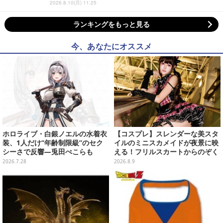
2026.8.10(月) 11:25
ランキングをもっと見る
今、あなたにオススメ
ホロライブ・白銀ノエルの水着衣
【コスプレ】スレンダーな美スタ
装、1人だけ“年齢制限級”のセク
イルのミニスカメイドが夜景に映
シーさで反響―兎田ぺこらも
える！フリルスカートからのぞく
「こ、こんなことが許されていい
美太ももが眩しい台湾ガール【写
2026.7.28
2026.8.9
のか？」と興奮隠せず
真10枚】