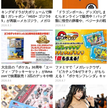
キングギドラが大ボリュームで降
「ドラゴンボール」グッズがしま
臨！ガシャポン「HGD+ ゴジラ0
むらオンラインで販売中！バッグ
5」が再販―メカゴジラ、メガロ
類に悟空の胴着や、ベジータの戦
なども揃った全4種
闘服を大胆デザイン
2026.8.3
2026.8.8
大注目の『ポケカ』30周年「エー
ファミマで「メガレックウザ」
フィ・ブラッキーセット」がAma
「ピカチュウ&ゼラオラ」がもら
zonで抽選販売！2匹のデッキや特
える！『ポケモンフレンダ』キャ
別カードを収録
ンペーンが8月11日開始
2026.8.6
2026.8.7