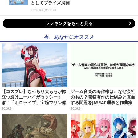
としてプライズ展開
2026.8.6(木) 6:10
ランキングをもっと見る
今、あなたにオススメ
【コスプレ】むっちり太ももが際
ゲーム音楽の著作権は、なぜ会社
立つ透けニーハイがセクシーす
のもの？職務著作の仕組みと直面
ぎ！「ホロライブ」宝鐘マリン船
する問題をJASRAC理事と作曲家
長が反則級の可愛いへそ出し姿で
が徹底解説【CEDEC 2026】
2026.8.4
2026.8.4
魅せる【写真8枚】