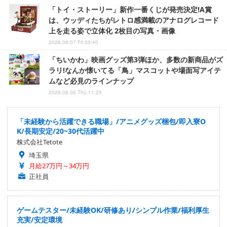
「トイ・ストーリー」新作一番くじが発売決定!A賞
は、ウッディたちがレトロ感満載のアナログレコード
上を走る姿で立体化 2枚目の写真・画像
2026.08.07 Fri 03:40
「ちいかわ」映画グッズ第3弾ほか、多数の新商品がズ
ラリ!なんか懐いてる「鳥」マスコットや場面写アイテ
ムなど必見のラインナップ
2026.08.06 Thu 11:25
「未経験から活躍できる職場」/アニメグッズ梱包/即入寮O
K/長期安定/20~30代活躍中
株式会社Tetote
埼玉県
月給27万円～34万円
正社員
ゲームテスター/未経験OK/研修あり/シンプル作業/福利厚生
充実/安定環境