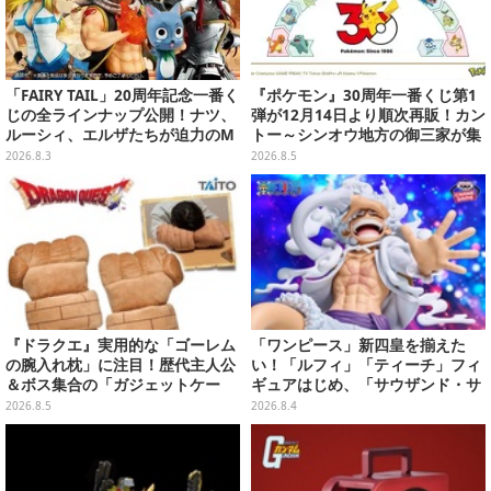
「FAIRY TAIL」20周年記念一番く
『ポケモン』30周年一番くじ第1
じの全ラインナップ公開！ナツ、
弾が12月14日より順次再販！カン
ルーシィ、エルザたちが迫力のM
トー～シンオウ地方の御三家が集
ASTERLISEで初登場
まった時計、ぬいぐるみなど記念
2026.8.3
2026.8.5
グッズ盛りだくさん
『ドラクエ』実用的な「ゴーレム
「ワンピース」新四皇を揃えた
の腕入れ枕」に注目！歴代主人公
い！「ルフィ」「ティーチ」フィ
＆ボス集合の「ガジェットケー
ギュアはじめ、「サウザンド・サ
ス」ほか9プライズが8月順次展開
ニー号リモコンカー」など4商品
2026.8.5
2026.8.4
が順次展開