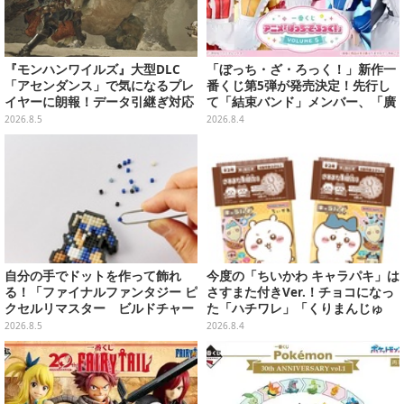
『モンハンワイルズ』大型DLC
「ぼっち・ざ・ろっく！」新作一
「アセンダンス」で気になるプレ
番くじ第5弾が発売決定！先行し
イヤーに朗報！データ引継ぎ対応
て「結束バンド」メンバー、「廣
の「序盤体験版」が本日8月5日配
井きくり」のメイド衣装フィギュ
2026.8.5
2026.8.4
信
アを公開
自分の手でドットを作って飾れ
今度の「ちいかわ キャラパキ」は
る！「ファイナルファンタジー ピ
さすまた付きVer.！チョコになっ
クセルリマスター ビルドチャー
た「ハチワレ」「くりまんじゅ
ムコレクション Vol.3」が予約
う」たちも可愛い全8種
2026.8.5
2026.8.4
開始