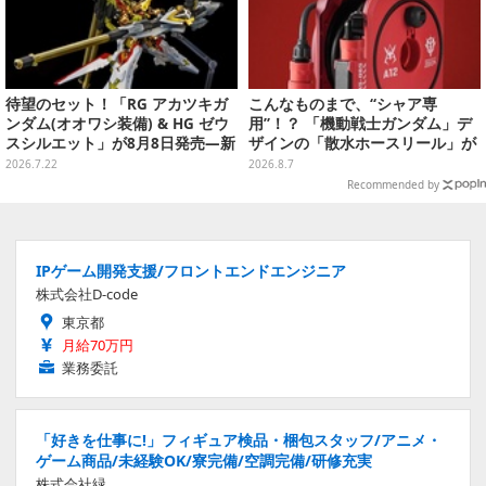
待望のセット！「RG アカツキガ
こんなものまで、“シャア専
ンダム(オオワシ装備) & HG ゼウ
用”！？ 「機動戦士ガンダム」デ
スシルエット」が8月8日発売―新
ザインの「散水ホースリール」が
規造形の股関節強化パーツも付属
予約開始ーあえて存在感を放つ赤
2026.7.22
2026.8.7
さ
Recommended by
IPゲーム開発支援/フロントエンドエンジニア
株式会社D-code
東京都
月給70万円
業務委託
「好きを仕事に!」フィギュア検品・梱包スタッフ/アニメ・
ゲーム商品/未経験OK/寮完備/空調完備/研修充実
株式会社緑