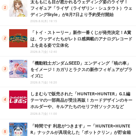
太ももにも目が惹かれるウェディング姿のライザ！
フィギュア「ライザ（ライザリン・シュタウト）ウェ
ディングStyle」が8月7日より予約受付開始
2026.8.6(木) 19:15
「トイ・ストーリー」新作一番くじが発売決定！A賞
は、ウッディたちがレトロ感満載のアナログレコード
上を走る姿で立体化
2026.8.7(金) 12:40
「機動戦士ガンダムSEED」エンディング「暁の車」
をイメージ！カガリとラクスの新作フィギュアがプラ
イズに
2026.8.7(金) 16:20
しまむらで販売された「HUNTER×HUNTER」G.I.編
テーマの一部商品が受注再販！カードデザインのキー
ホルダーや、キルアたちのセリフ付ソックスなど
2026.8.7(金) 11:00
「時間です 利息がつきます」ー「HUNTER×HUNTE
R」ナックルが具現化した「ポットクリン」が貯金箱