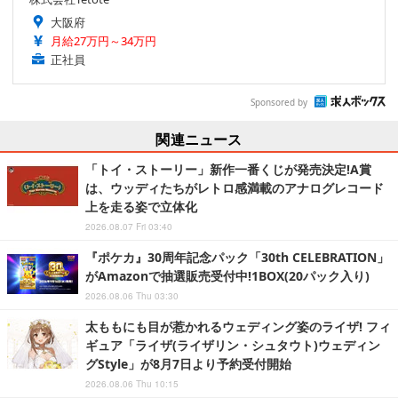
大阪府
月給27万円～34万円
正社員
Sponsored by
関連ニュース
「トイ・ストーリー」新作一番くじが発売決定!A賞
は、ウッディたちがレトロ感満載のアナログレコード
上を走る姿で立体化
2026.08.07 Fri 03:40
『ポケカ』30周年記念パック「30th CELEBRATION」
がAmazonで抽選販売受付中!1BOX(20パック入り)
2026.08.06 Thu 03:30
太ももにも目が惹かれるウェディング姿のライザ! フィ
ギュア「ライザ(ライザリン・シュタウト)ウェディン
グStyle」が8月7日より予約受付開始
2026.08.06 Thu 10:15