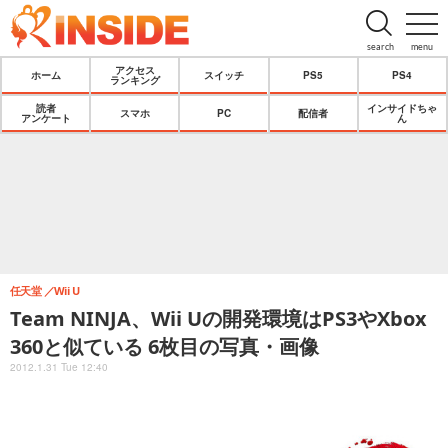
search
menu
アクセス
ホーム
スイッチ
PS5
PS4
ランキング
読者
インサイドちゃ
スマホ
PC
配信者
アンケート
ん
任天堂
Wii U
Team NINJA、Wii Uの開発環境はPS3やXbox
360と似ている 6枚目の写真・画像
2012.1.31 Tue 12:40