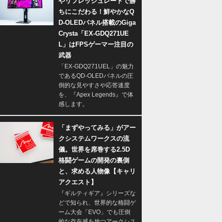
やリフレッシュレートで勝
ちにこだわる！鮮やかなQ
D-OLEDパネル搭載のGiga
Crysta「EX-GDQ271UE
L」はFPSゲーマー注目の
武器
「EX-GDQ271UEL」の魅力
であるQD-OLEDパネルの圧
倒的な見やすさや応答速度
を、『Apex Legends』で体
感します。
「まずやってみる」がアー
クシステムワークスの流
儀。世界を席巻する2.5D
格闘ゲームの開発の裏側
と、求める人物像【キャリ
アクエスト】
『ギルティギア』シリーズな
どで知られ、世界的な格闘ゲ
ーム大会「EVO」でも圧倒
的な存在感を放つアークシス