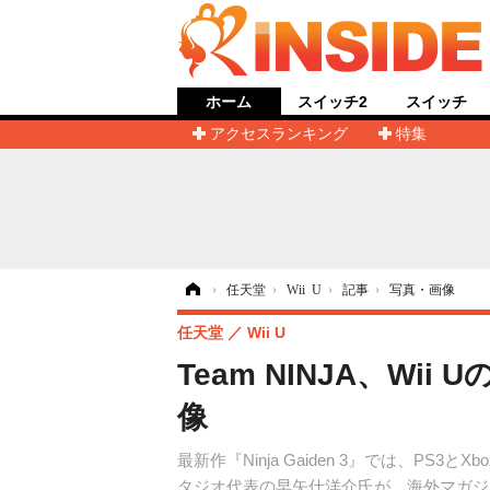
ホーム
スイッチ2
スイッチ
アクセスランキング
特集
ホーム
›
任天堂
›
Wii U
›
記事
›
写真・画像
任天堂
Wii U
Team NINJA、Wi
像
最新作『Ninja Gaiden 3』では、PS
タジオ代表の早矢仕洋介氏が、海外マガジン