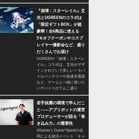
『崩壊：スターレイル』爻
光とUGREENのコラボは
「限定ギフトBOX」が超
豪華！全6商品に使える
5％オフクーポンやコスプ
レイヤー撮影会など、盛り
だくさんでお届け
UGREEN×『崩壊：スターレ
イル』コラボは、爻光がデザ
インされていて美しい！モバ
イルバッテリーや急速充電器
など、ゲームと一緒に使いた
いデバイスがてんこ盛り
若手抜擢の環境で学んだこ
と――アプリボットの運営
プロデューサーが語る「巻
き込み力」の重要性
4GamerとGame*Sparkの合
同による就活イベント「キャ