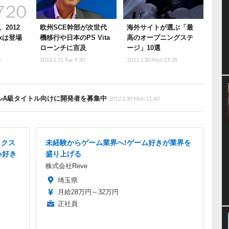
2012
欧州SCE幹部が次世代
海外サイトが選ぶ「最
xは登場
機移行や日本のPS Vita
高のオープニングステ
ローンチに言及
ージ」10選
0
2012.1.31 Tue 9:30
2012.1.30 Mon 13:35
リプルA級タイトル向けに開発者を募集中
2012.1.30 Mon 11:40
ックス
未経験からゲーム業界へ!ゲーム好きが業界を
e好き
盛り上げる
株式会社Reve
埼玉県
月給28万円～32万円
正社員