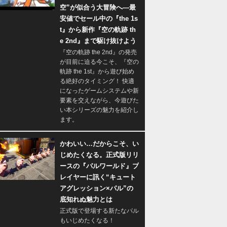
空”が似合う大冒険へ―最
安値でセール中の『the 1s
t』から新作『空の軌跡 th
e 2nd』まで駆け抜けよう
『空の軌跡 the 2nd』の発売
が目前に迫る今こそ、『空の
軌跡 the 1st』から遊び始め
る絶好のタイミング！ 快適
になったゲームシステムや新
要素を交えながら、今遊びた
い本シリーズの魅力を紹介し
ます。
かわいい…だからこそ、い
じめたくなる。正式版リリ
ースの『パルワールド』プ
レイヤーに訊く“キュート
アグレッション×パル”の
底知れぬ魅力とは
正式版で登場する新たなパル
もいじめたくなる！