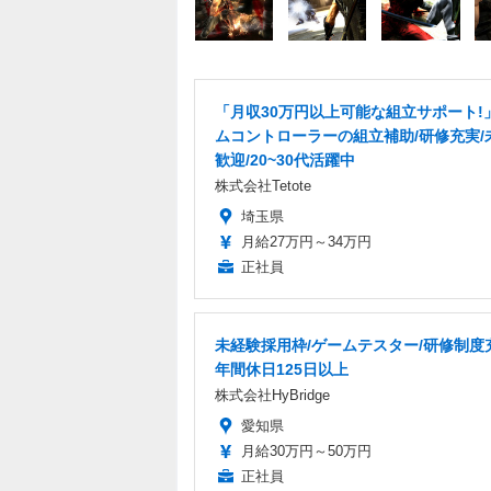
「月収30万円以上可能な組立サポート!
ムコントローラーの組立補助/研修充実/
歓迎/20~30代活躍中
株式会社Tetote
埼玉県
月給27万円～34万円
正社員
未経験採用枠/ゲームテスター/研修制度
年間休日125日以上
株式会社HyBridge
愛知県
月給30万円～50万円
正社員