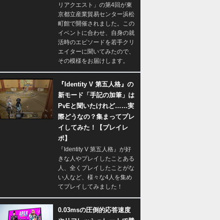
リアクエスト」の第4回が東
京都立産業貿易センター浜松
町館で開催されました。この
イベントに合わせ、自身の就
活時のエピソードを若手クリ
エイターに聞いてみたので、
その模様をお届けします。
『Identity V 第五人格』の
新モード「手記の加筆」は
PvEと聞いたけれど……実
際どうなの？集まってプレ
イしてみた！【プレイレ
ポ】
『Identity V 第五人格』が好
きな人やプレイしたことある
人、全くプレイしたことがな
い人など、様々な4人を集め
てプレイしてみました！
0.03msの圧倒的応答速度