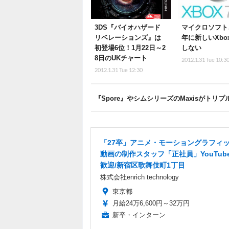
3DS『バイオハザード
マイクロソフト、
リベレーションズ』は
年に新しいXbo
初登場6位！1月22日～2
しない
8日のUKチャート
2012.1.31 Tue 10:3
2012.1.31 Tue 12:30
『Spore』やシムシリーズのMaxisがト
「27卒」アニメ・モーショングラフィ
動画の制作スタッフ「正社員」YouTub
歓迎/新宿区歌舞伎町1丁目
株式会社enrich technology
東京都
月給24万6,600円～32万円
新卒・インターン