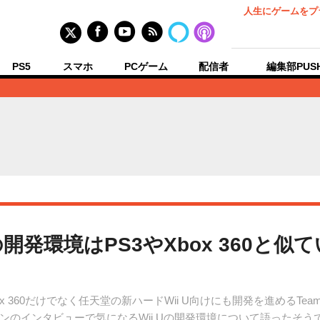
人生にゲームをプ
PS5
スマホ
PCゲーム
配信者
編集部PUS
i Uの開発環境はPS3やXbox 360と
3とXbox 360だけでなく任天堂の新ハードWii U向けにも開発を進めるT
のインタビューで気になるWii Uの開発環境について語ったそう