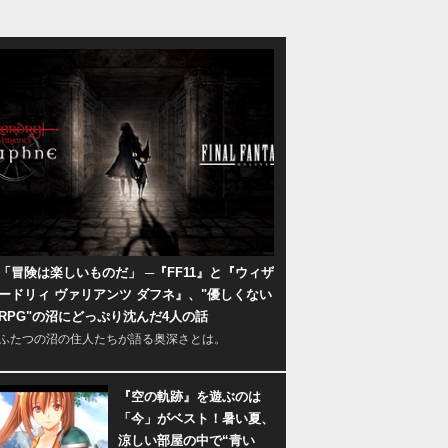
「冒険は楽しいものだ」 ─『FF11』と『ウィザ
ードリィ ヴァリアンツ ダフネ』、"優しくない
RPG"の沼にどっぷり沈んだ4人の話
ふたつの沼の住人たちが語る奥深さとは。
『空の軌跡』を遊ぶのは
「今」がベスト！暑い夏、
涼しい部屋の中で“青い