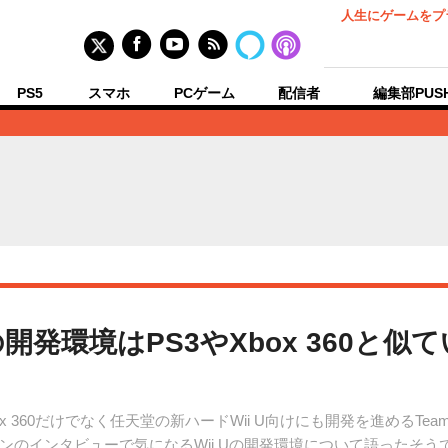
人生にゲームをプ
PS5
スマホ
PCゲーム
配信者
編集部PUS
i Uの開発環境はPS3やXbox 360と
3とXbox 360だけでなく任天堂の新ハードWii U向けにも開発を進めるT
のインタビューで気になるWii Uの開発環境について語ったそう