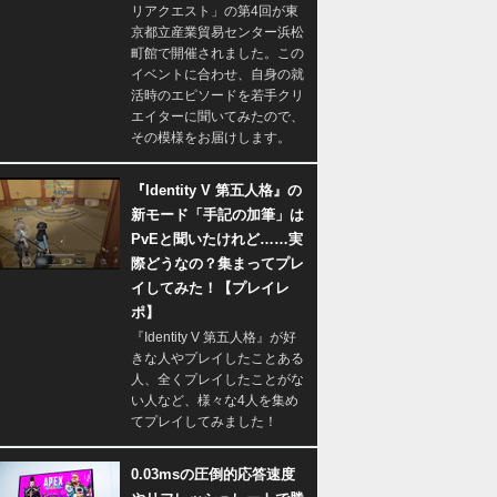
リアクエスト」の第4回が東
京都立産業貿易センター浜松
町館で開催されました。この
イベントに合わせ、自身の就
活時のエピソードを若手クリ
エイターに聞いてみたので、
その模様をお届けします。
『Identity V 第五人格』の
新モード「手記の加筆」は
PvEと聞いたけれど……実
際どうなの？集まってプレ
イしてみた！【プレイレ
ポ】
『Identity V 第五人格』が好
きな人やプレイしたことある
人、全くプレイしたことがな
い人など、様々な4人を集め
てプレイしてみました！
0.03msの圧倒的応答速度