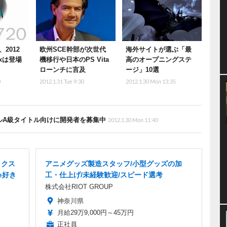
2012
欧州SCE幹部が次世代
海外サイトが選ぶ「最
xは登場
機移行や日本のPS Vita
高のオープニングステ
ローンチに言及
ージ」10選
0
2012.1.31 Tue 9:30
2012.1.30 Mon 13:35
リプルA級タイトル向けに開発者を募集中
2012.1.30 Mon 11:40
ックス
アニメグッズ製造スタッフ/小型グッズの加
e好き
工・仕上げ/未経験歓迎/スピード選考
株式会社RIOT GROUP
神奈川県
月給29万9,000円～45万円
正社員