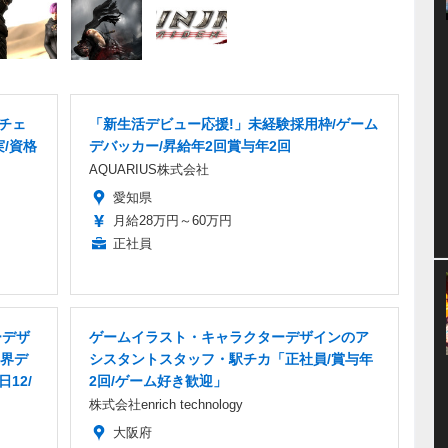
グチェ
「新生活デビュー応援!」未経験採用枠/ゲーム
実/資格
デバッカー/昇給年2回賞与年2回
AQUARIUS株式会社
愛知県
月給28万円～60万円
正社員
ーデザ
ゲームイラスト・キャラクターデザインのア
界デ
シスタントスタッフ・駅チカ「正社員/賞与年
12/
2回/ゲーム好き歓迎」
株式会社enrich technology
大阪府