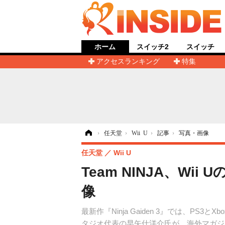
ホーム
スイッチ2
スイッチ
アクセスランキング
特集
ホーム
›
任天堂
›
Wii U
›
記事
›
写真・画像
任天堂
Wii U
Team NINJA、Wi
像
最新作『Ninja Gaiden 3』では、PS
タジオ代表の早矢仕洋介氏が、海外マガジン