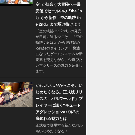
空”が似合う大冒険へ―最
安値でセール中の『the 1s
t』から新作『空の軌跡 th
e 2nd』まで駆け抜けよう
『空の軌跡 the 2nd』の発売
が目前に迫る今こそ、『空の
軌跡 the 1st』から遊び始め
る絶好のタイミング！ 快適
になったゲームシステムや新
要素を交えながら、今遊びた
い本シリーズの魅力を紹介し
ます。
かわいい…だからこそ、い
じめたくなる。正式版リリ
ースの『パルワールド』プ
レイヤーに訊く“キュート
アグレッション×パル”の
底知れぬ魅力とは
正式版で登場する新たなパル
もいじめたくなる！