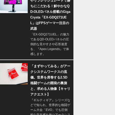
やリフレッシュレートで勝
ちにこだわる！鮮やかなQ
D-OLEDパネル搭載のGiga
Crysta「EX-GDQ271UE
L」はFPSゲーマー注目の
武器
「EX-GDQ271UEL」の魅力
であるQD-OLEDパネルの圧
倒的な見やすさや応答速度
を、『Apex Legends』で体
感します。
「まずやってみる」がアー
クシステムワークスの流
儀。世界を席巻する2.5D
格闘ゲームの開発の裏側
と、求める人物像【キャリ
アクエスト】
『ギルティギア』シリーズな
どで知られ、世界的な格闘ゲ
ーム大会「EVO」でも圧倒
的な存在感を放つアークシス