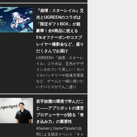
『崩壊：スターレイル』爻
光とUGREENのコラボは
「限定ギフトBOX」が超
豪華！全6商品に使える
5％オフクーポンやコスプ
レイヤー撮影会など、盛り
だくさんでお届け
UGREEN×『崩壊：スターレ
イル』コラボは、爻光がデザ
インされていて美しい！モバ
イルバッテリーや急速充電器
など、ゲームと一緒に使いた
いデバイスがてんこ盛り
若手抜擢の環境で学んだこ
と――アプリボットの運営
プロデューサーが語る「巻
き込み力」の重要性
4GamerとGame*Sparkの合
同による就活イベント「キャ