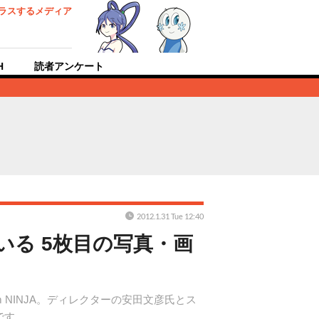
ラスするメディア
H
読者アンケート
2012.1.31 Tue 12:40
似ている 5枚目の写真・画
eam NINJA。ディレクターの安田文彦氏とス
です。