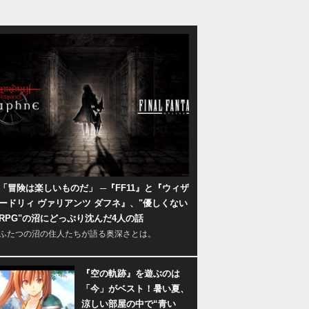
「冒険は楽しいものだ」 ─『FF11』と『ウィザ
ードリィ ヴァリアンツ ダフネ』、"優しくない
RPG"の沼にどっぷり沈んだ4人の話
ふたつの沼の住人たちが語る奥深さとは。
『空の軌跡』を遊ぶのは
「今」がベスト！暑い夏、
涼しい部屋の中で“青い