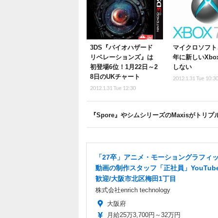
3DS『バイオハザード
マイクロソフト、
リベレーションズ』は
年に新しいXbo
初登場6位！1月22日～2
しない
8日のUKチャート
2012.1.31 Tue 10:3
2012.1.31 Tue 12:30
『Spore』やシムシリーズのMaxisがト
「27卒」アニメ・モーショングラフィ
動画の制作スタッフ「正社員」YouTub
歓迎/大阪市北区梅田1丁目
株式会社enrich technology
大阪府
月給25万3,700円～32万円