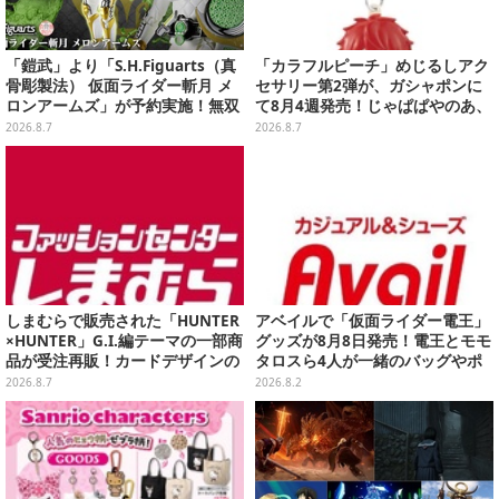
「鎧武」より「S.H.Figuarts（真
「カラフルピーチ」めじるしアク
骨彫製法） 仮面ライダー斬月 メ
セサリー第2弾が、ガシャポンに
ロンアームズ」が予約実施！無双
て8月4週発売！じゃぱぱやのあ、
セイバー、メロンディフェンダー
シヴァたちメンバー11名分ライン
2026.8.7
2026.8.7
が付属
ナップ
しまむらで販売された「HUNTER
アベイルで「仮面ライダー電王」
×HUNTER」G.I.編テーマの一部商
グッズが8月8日発売！電王とモモ
品が受注再販！カードデザインの
タロスら4人が一緒のバッグやポ
キーホルダーや、キルアたちのセ
ーチ、収納ボックスも
2026.8.7
2026.8.2
リフ付ソックスなど