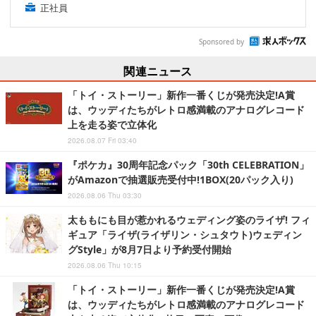
正社員
Sponsored by
関連ニュース
「トイ・ストーリー」新作一番くじが発売決定!A賞
は、ウッディたちがレトロ感満載のアナログレコード
上を走る姿で立体化
2026.08.07 Fri 03:40
『ポケカ』30周年記念パック「30th CELEBRATION」
がAmazonで抽選販売受付中!1BOX(20パック入り)
2026.08.06 Thu 03:30
太ももにも目が惹かれるウェディング姿のライザ! フィ
ギュア「ライザ(ライザリン・シュタウト)ウェディン
グStyle」が8月7日より予約受付開始
2026.08.06 Thu 10:15
「トイ・ストーリー」新作一番くじが発売決定!A賞
は、ウッディたちがレトロ感満載のアナログレコード