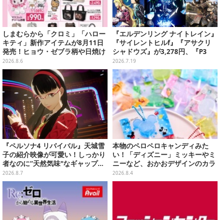
しまむらから「クロミ」「ハロー
『エルデンリング ナイトレイン』
キティ」新作アイテムが8月11日
『サイレントヒルf』『アサクリ
発売！ヒョウ・ゼブラ柄や日焼け
シャドウズ』が3,278円、『P3
デザインの可愛い雑貨・アパレル
R』『TOXリマスター』は2,728円
2026.8.6
2026.7.19
など多数
に！─ゲオ店舗セールを実地調査
『ペルソナ4 リバイバル』天城雪
本物のペロペロキャンディみた
子の紹介映像が可愛い！しっかり
い！「ディズニー」ミッキーやミ
者なのに“天然気味"なギャップ…
ニーなど、おかおデザインのカラ
幼馴染・千枝に助けられる姿にも
フルチャーム全10種が8月31日発
2026.8.7
2026.8.4
注目
売