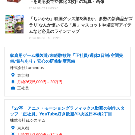
上を走る姿で立体化 2枚目の写真・画像
2026.08.07 Fri 03:40
「ちいかわ」映画グッズ第3弾ほか、多数の新商品がズ
ラリ!なんか懐いてる「鳥」マスコットや場面写アイテ
ムなど必見のラインナップ
2026.08.06 Thu 11:25
家庭用ゲーム機製造/未経験歓迎「正社員/週休2日制/空調完
備/賞与あり」安心の研修制度完備
株式会社Luminous
東京都
月給26万5,000円～30万円
正社員
「27卒」アニメ・モーショングラフィックス動画の制作スタ
ッフ「正社員」YouTube好き歓迎/中央区日本橋2丁目
株式会社ELシステム
東京都
月給25万2,600円～32万円