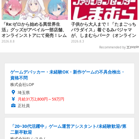
「Re:ゼロから始める異世界生
子供から大人まで！「たまごっち
活」グッズがアベイル一部店舗、
パラダイス」着ぐるみパジャマ
オンラインストアにて発売！レム
が、しまむらパーク（オンライン
＆ラムTシャツなどラインナップ
ストア）にて受注生産
2026.8.8
2026.8.3
Recommended by
ゲームデバッカー・未経験OK・新作ゲームの不具合検出・
資格不問
株式会社LOP
埼玉県
月給31万2,800円～59万円
正社員
「20~30代活躍中」ゲーム運営アシスタント/未経験歓迎/第
二新卒歓迎
株式会社ELシステム