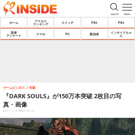
search
menu
アクセス
ホーム
スイッチ
PS5
PS4
ランキング
読者
インサイドちゃ
スマホ
PC
配信者
アンケート
ん
ゲームビジネス
市場
『DARK SOULS』が150万本突破 2枚目の写
真・画像
2011.11.2 Wed 15:15