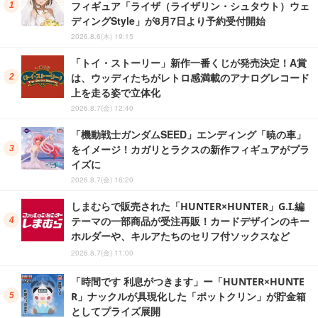
フィギュア「ライザ（ライザリン・シュタウト）ウェ
ディングStyle」が8月7日より予約受付開始
2026.8.6(木) 19:15
「トイ・ストーリー」新作一番くじが発売決定！A賞
は、ウッディたちがレトロ感満載のアナログレコード
上を走る姿で立体化
2026.8.7(金) 12:40
「機動戦士ガンダムSEED」エンディング「暁の車」
をイメージ！カガリとラクスの新作フィギュアがプラ
イズに
2026.8.7(金) 16:20
しまむらで販売された「HUNTER×HUNTER」G.I.編
テーマの一部商品が受注再販！カードデザインのキー
ホルダーや、キルアたちのセリフ付ソックスなど
2026.8.7(金) 11:00
「時間です 利息がつきます」ー「HUNTER×HUNTE
R」ナックルが具現化した「ポットクリン」が貯金箱
としてプライズ展開