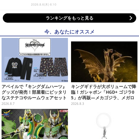
2026.8.6(木) 6:10
ランキングをもっと見る
今、あなたにオススメ
アベイルで『キングダムハーツ』
キングギドラが大ボリュームで降
グッズが発売！部屋着にピッタリ
臨！ガシャポン「HGD+ ゴジラ0
なステテコやルームウェアセット
5」が再販―メカゴジラ、メガロ
なども揃った全4種
2026.8.7
2026.8.3