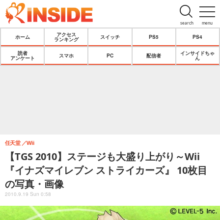
search
menu
アクセス
ホーム
スイッチ
PS5
PS4
ランキング
読者
インサイドちゃ
スマホ
PC
配信者
アンケート
ん
任天堂
Wii
【TGS 2010】ステージも大盛り上がり～Wii
『イナズマイレブン ストライカーズ』 10枚目
の写真・画像
2010.9.19 Sun 0:58