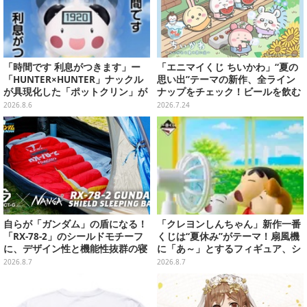
「時間です 利息がつきます」ー
「エニマイくじ ちいかわ」“夏の
「HUNTER×HUNTER」ナックル
思い出”テーマの新作、全ライン
が具現化した「ポットクリン」が
ナップをチェック！ビールを飲む
貯金箱としてプライズ展開
「くりまんじゅう」ぬいぐるみな
2026.8.6
2026.7.24
ど
自らが「ガンダム」の盾になる！
「クレヨンしんちゃん」新作一番
「RX-78-2」のシールドモチーフ
くじは“夏休み”がテーマ！扇風機
に、デザイン性と機能性抜群の寝
に「あ～」とするフィギュア、シ
袋がプレバンで2次予約
ロのボウル皿など嬉しいラインナ
2026.8.7
2026.8.7
ップ