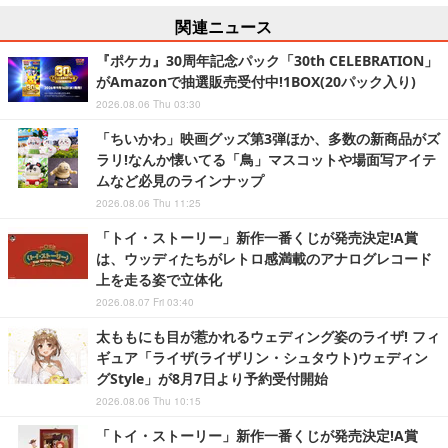
関連ニュース
『ポケカ』30周年記念パック「30th CELEBRATION」
がAmazonで抽選販売受付中!1BOX(20パック入り)
2026.08.06 Thu 03:30
「ちいかわ」映画グッズ第3弾ほか、多数の新商品がズ
ラリ!なんか懐いてる「鳥」マスコットや場面写アイテ
ムなど必見のラインナップ
2026.08.06 Thu 11:25
「トイ・ストーリー」新作一番くじが発売決定!A賞
は、ウッディたちがレトロ感満載のアナログレコード
上を走る姿で立体化
2026.08.07 Fri 03:40
太ももにも目が惹かれるウェディング姿のライザ! フィ
ギュア「ライザ(ライザリン・シュタウト)ウェディン
グStyle」が8月7日より予約受付開始
2026.08.06 Thu 10:15
「トイ・ストーリー」新作一番くじが発売決定!A賞