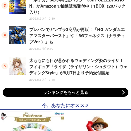
N」がAmazonで抽選販売受付中！1BOX（20パック
入り）
2026.8.6(木) 12:30
プレバンでガンプラ3商品が再販！「HG ガンダムエ
アマスターバースト」や「RGフェネクス（ナラティ
ブVer.）」も
2026.8.7(金) 9:10
太ももにも目が惹かれるウェディング姿のライザ！
フィギュア「ライザ（ライザリン・シュタウト）ウェ
ディングStyle」が8月7日より予約受付開始
2026.8.6(木) 19:15
ランキングをもっと見る
今、あなたにオススメ