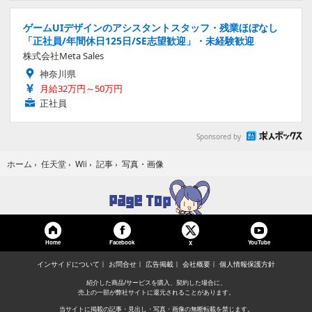
ゲームUIデザインのアシスタントスタッフ・残業ほぼなし
「正社員/年間休日125日/SE志望歓迎」・未経験歓迎
株式会社Meta Sales
神奈川県
月給32万円～50万円
正社員
Sponsored by
写真・画像
ホーム
›
任天堂
›
Wii
›
記事
›
Home
Facebook
YouTube
X
インサイドについて
お問合せ
広告掲載
会社概要
個人情報保護方針
紹介した商品/サービスを購入、契約した場合に、
売上の一部が弊社サイトに還元されることがあります。
当サイトに掲載の記事・見出し・写真・画像の無断転載を禁じます。