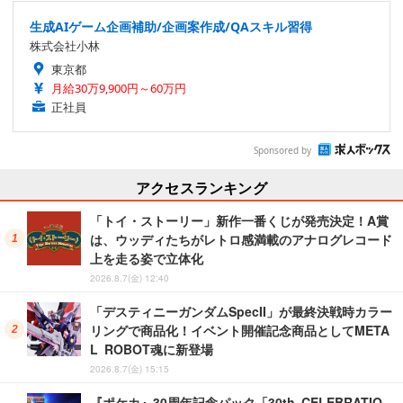
生成AIゲーム企画補助/企画案作成/QAスキル習得
株式会社小林
東京都
月給30万9,900円～60万円
正社員
Sponsored by
アクセスランキング
「トイ・ストーリー」新作一番くじが発売決定！A賞
は、ウッディたちがレトロ感満載のアナログレコード
上を走る姿で立体化
2026.8.7(金) 12:40
「デスティニーガンダムSpecII」が最終決戦時カラー
リングで商品化！イベント開催記念商品としてMETA
L ROBOT魂に新登場
2026.8.7(金) 15:15
『ポケカ』30周年記念パック「30th CELEBRATIO