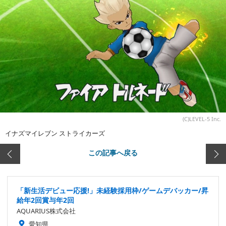
(C)LEVEL-5 Inc.
イナズマイレブン ストライカーズ
この記事へ戻る
「新生活デビュー応援!」未経験採用枠/ゲームデバッカー/昇
給年2回賞与年2回
AQUARIUS株式会社
愛知県