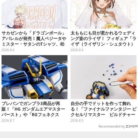
サカゼンから「ドラゴンボール」
太ももにも目が惹かれるウェディ
アパレルが発売！魔人ベジータや
ング姿のライザ！ フィギュア「ラ
ミスター・サタンのTシャツ、幼
イザ（ライザリン・シュタウト）
少期悟空のパーカーなど幅広いデ
ウェディングStyle」が8月7日よ
2026.8.6
2026.8.6
ザイン
り予約受付開始
プレバンでガンプラ3商品が再
自分の手でドットを作って飾れ
販！「HG ガンダムエアマスター
る！「ファイナルファンタジー ピ
バースト」や「RGフェネクス
クセルリマスター ビルドチャー
（ナラティブVer.）」も
ムコレクション Vol.3」が予約
2026.8.7
2026.8.5
開始
Recommended by