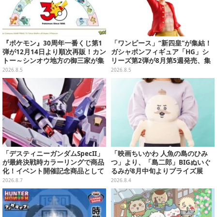
『ポケモン』30周年一番くじ第1
「ワンピース」“新四皇”が集結！
弾が12月14日より順次再販！カン
ガシャポンフィギュア「HG」シ
トー～シンオウ地方の御三家が集
リーズ第2弾が8月第5週発売、集
まった時計、ぬいぐるみなど記念
めて並べたくなるクオリティ
2026.8.5
2026.8.5
グッズ盛りだくさん
「デスティニーガンダムSpecII」
「映画ちいかわ 人魚の島のひみ
が最終決戦時カラーリングで商品
つ」より、「島二郎」BIGぬいぐ
化！イベント開催記念商品として
るみが8月中旬よりプライズ展
METAL ROBOT魂に新登場
開！“味自慢”のエプロンはポケッ
2026.8.7
2026.8.4
ト付き