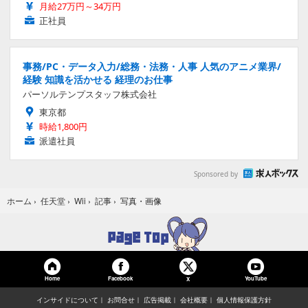
月給27万円～34万円
正社員
事務/PC・データ入力/総務・法務・人事 人気のアニメ業界/
経験 知識を活かせる 経理のお仕事
パーソルテンプスタッフ株式会社
東京都
時給1,800円
派遣社員
Sponsored by
写真・画像
ホーム
›
任天堂
›
Wii
›
記事
›
Home
Facebook
YouTube
X
インサイドについて
お問合せ
広告掲載
会社概要
個人情報保護方針