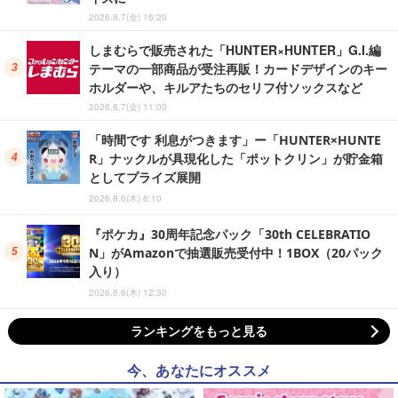
2026.8.7(金) 16:20
しまむらで販売された「HUNTER×HUNTER」G.I.編
テーマの一部商品が受注再販！カードデザインのキー
ホルダーや、キルアたちのセリフ付ソックスなど
2026.8.7(金) 11:00
「時間です 利息がつきます」ー「HUNTER×HUNTE
R」ナックルが具現化した「ポットクリン」が貯金箱
としてプライズ展開
2026.8.6(木) 6:10
『ポケカ』30周年記念パック「30th CELEBRATIO
N」がAmazonで抽選販売受付中！1BOX（20パック
入り）
2026.8.6(木) 12:30
ランキングをもっと見る
今、あなたにオススメ