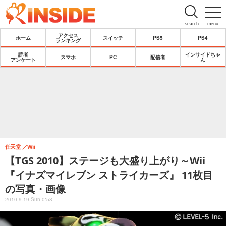
search
menu
アクセス
ホーム
スイッチ
PS5
PS4
ランキング
読者
インサイドちゃ
スマホ
PC
配信者
アンケート
ん
任天堂
Wii
【TGS 2010】ステージも大盛り上がり～Wii
『イナズマイレブン ストライカーズ』 11枚目
の写真・画像
2010.9.19 Sun 0:58