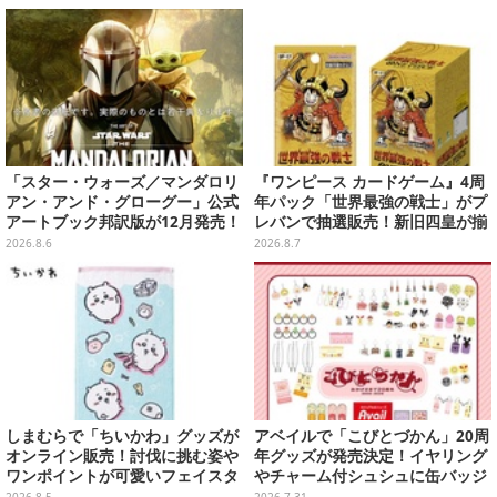
舞台裏【インタビュー】
「スター・ウォーズ／マンダロリ
『ワンピース カードゲーム』4周
アン・アンド・グローグー」公式
年パック「世界最強の戦士」がプ
アートブック邦訳版が12月発売！
レバンで抽選販売！新旧四皇が揃
映画のコンセプトアートやスケッ
い踏み、刃牙作者が描く「カイド
2026.8.6
2026.8.7
チを掲載
ウ」も
しまむらで「ちいかわ」グッズが
アベイルで「こびとづかん」20周
オンライン販売！討伐に挑む姿や
年グッズが発売決定！イヤリング
ワンポイントが可愛いフェイスタ
やチャーム付シュシュに缶バッジ
オル、バスマットなど全14種
などもりだくさん