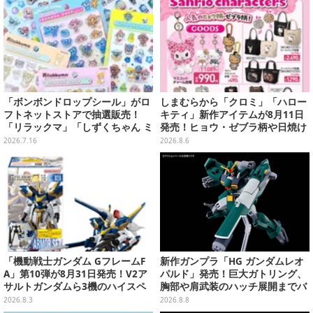
「ボンボンドロップシール」がロ
しまむらから「クロミ」「ハロー
フトネットストアで抽選販売！
キティ」新作アイテムが8月11日
「リラックマ」「しずくちゃん ミ
発売！ヒョウ・ゼブラ柄や日焼け
ニ」など全12種をラインナップ
デザインの可愛い雑貨・アパレル
2026.7.16
2026.8.6
など多数
「機動戦士ガンダム GフレームF
新作ガンプラ「HG ガンダムレオ
A」第10弾が8月31日発売！V2ア
パルド」発売！巨大ガトリング、
サルトガンダムら3機のハイスペ
胸部や肩武装のハッチ展開までバ
ック可動フィギュア
ッチリ
2026.8.3
2026.8.8