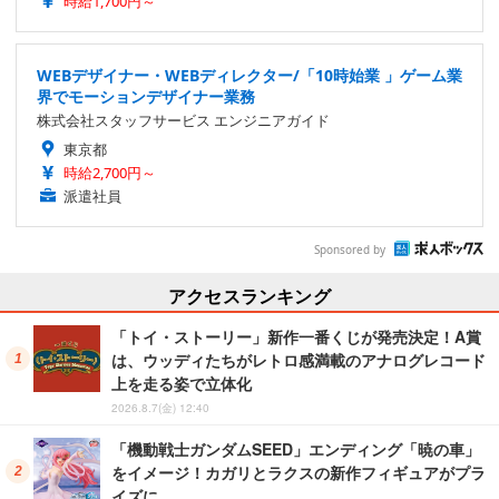
時給1,700円～
WEBデザイナー・WEBディレクター/「10時始業 」ゲーム業
界でモーションデザイナー業務
株式会社スタッフサービス エンジニアガイド
東京都
時給2,700円～
派遣社員
Sponsored by
アクセスランキング
「トイ・ストーリー」新作一番くじが発売決定！A賞
は、ウッディたちがレトロ感満載のアナログレコード
上を走る姿で立体化
2026.8.7(金) 12:40
「機動戦士ガンダムSEED」エンディング「暁の車」
をイメージ！カガリとラクスの新作フィギュアがプラ
イズに