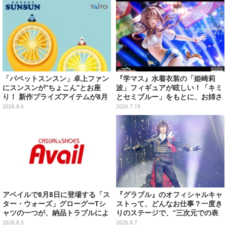
「パペットスンスン」卓上ファン
『学マス』水着衣装の「姫崎莉
にスンスンが“ちょこん”とお座
波」フィギュアが眩しい！「キミ
り！ 新作プライズアイテムが8月
とセミブルー」をもとに、お姉さ
下旬より展開ーオーロラストラッ
ん力あふれる姿を立体化
2026.8.6
2026.7.19
プ付きぬいぐるみも可愛い
アベイルで8月8日に登場する「ス
『グラブル』のオフィシャルキャ
ター・ウォーズ」グローグーTシ
ストって、どんなお仕事？一度き
ャツの一つが、納品トラブルによ
りのステージで、“三次元での表
り販売日変更へ
現”に全力を懸けるキャスト陣の
2026.8.5
2026.8.7