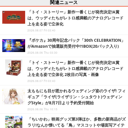
関連ニュース
「トイ・ストーリー」新作一番くじが発売決定!A賞
は、ウッディたちがレトロ感満載のアナログレコード
上を走る姿で立体化
2026.08.07 Fri 03:40
『ポケカ』30周年記念パック「30th CELEBRATION」
がAmazonで抽選販売受付中!1BOX(20パック入り)
2026.08.06 Thu 03:30
「トイ・ストーリー」新作一番くじが発売決定!A賞
は、ウッディたちがレトロ感満載のアナログレコード
上を走る姿で立体化 2枚目の写真・画像
2026.08.07 Fri 03:40
太ももにも目が惹かれるウェディング姿のライザ! フィ
ギュア「ライザ(ライザリン・シュタウト)ウェディン
グStyle」が8月7日より予約受付開始
2026.08.06 Thu 10:15
「ちいかわ」映画グッズ第3弾ほか、多数の新商品がズ
ラリ!なんか懐いてる「鳥」マスコットや場面写アイテ