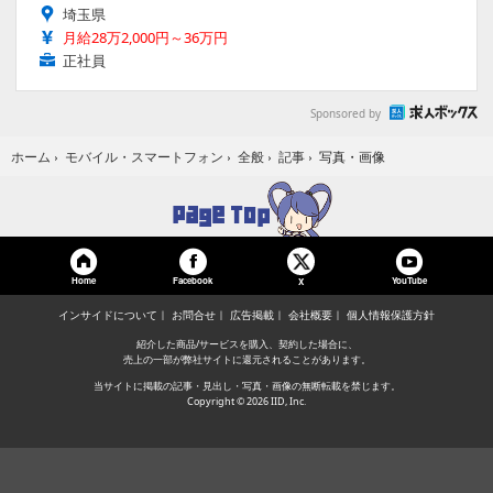
埼玉県
月給28万2,000円～36万円
正社員
Sponsored by
写真・画像
ホーム
›
モバイル・スマートフォン
›
全般
›
記事
›
Home
Facebook
YouTube
X
インサイドについて
お問合せ
広告掲載
会社概要
個人情報保護方針
紹介した商品/サービスを購入、契約した場合に、
売上の一部が弊社サイトに還元されることがあります。
当サイトに掲載の記事・見出し・写真・画像の無断転載を禁じます。
Copyright © 2026 IID, Inc.