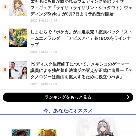
太ももにも目が惹かれるウェディング姿のライザ！
フィギュア「ライザ（ライザリン・シュタウト）ウェ
ディングStyle」が8月7日より予約受付開始
2026.8.6(木) 19:15
しまむらで『ポケカ』が抽選販売！拡張パック「スト
ームエメラルダ」「アビスアイ」各1BOXをラインナ
ップ
2026.8.5(水) 14:00
PSディスク生産終了について、メキシコのゲーマー
議員による独占禁止法違反の訴えが正式に進展―「テ
クノロジーは自由を拡大するために役立つべき」
2026.8.6(木) 17:20
ランキングをもっと見る
今、あなたにオススメ