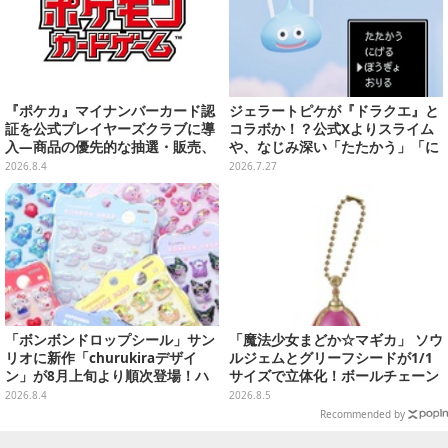
『ポケカ』マイナンバーカード認
ジェラートピケが『ドラクエ』と
証を公式プレイヤーズクラブに導
コラボか！？公式Xよりスライム
入―商品の優先的な抽選・販売、
や、なじみ深い「たたかう」「に
公式大会への参加申し込みに活用
げる」のコマンドウィンドウが投
2026.8.4
2026.7.27
稿
「ボンボンドロップシール」サン
「魔法少女まどか☆マギカ」 ソウ
リオに新作「churukiraデザイ
ルジェムとグリーフシードが1/1
ン」が8月上旬より順次登場！ハ
サイズで立体化！ボールチェーン
ローキティ、はぴだんぶいなど全
を外せばフィギュアとして飾れる
2026.8.4
2026.8.5
8種類
ガシャポン全6種
Recommended by