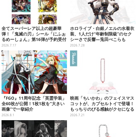
全てスーパーレア以上の超豪華
ホロライブ・白銀ノエルの水着衣
弾！「鬼滅の刃」シール「にふぉ
装、1人だけ“年齢制限級”のセク
るめーしょん」第16弾が予約受付
シーさで反響―兎田ぺこらも
実施、胡蝶しのぶや童磨など全39
「こ、こんなことが許されていい
2026.7.17
2026.7.28
種
のか？」と興奮隠せず
『FGO』11周年記念「英霊学装」
映画「ちいかわ」のフェイスマス
全60枚が公開！1枚1枚を“大きい
コットが、カプセルトイで登場！
画像”で一挙紹介
もっちりのびる感触がクセになる
ハチワレ、セイレーンなど全5種
2026.8.1
2026.7.21