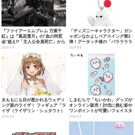
『ファイアーエムブレム 万紫千
「ディズニーキャラクター」ガシ
紅』は『風花雪月』の“血の同窓
ャポンなかよしペアスイング第2
会”超え!?「主人公全員死亡」から
弾！グータッチ後の「バララララ
始まる物語は、様々なシリーズ作
ララ～♪」を再現したヒロ＆ベイ
2026.8.5
2026.8.6
を想起させる
マックスなど全4種
太ももにも目が惹かれるウェディ
しまむらで「ちいかわ」グッズが
ング姿のライザ！ フィギュア「ラ
オンライン販売！討伐に挑む姿や
イザ（ライザリン・シュタウト）
ワンポイントが可愛いフェイスタ
ウェディングStyle」が8月7日よ
オル、バスマットなど全14種
2026.8.6
2026.8.5
り予約受付開始