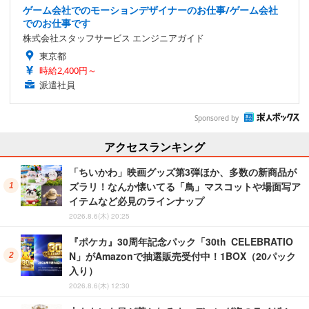
ゲーム会社でのモーションデザイナーのお仕事/ゲーム会社
でのお仕事です
株式会社スタッフサービス エンジニアガイド
東京都
時給2,400円～
派遣社員
Sponsored by
アクセスランキング
「ちいかわ」映画グッズ第3弾ほか、多数の新商品が
ズラリ！なんか懐いてる「鳥」マスコットや場面写ア
イテムなど必見のラインナップ
2026.8.6(木) 20:25
『ポケカ』30周年記念パック「30th CELEBRATIO
N」がAmazonで抽選販売受付中！1BOX（20パック
入り）
2026.8.6(木) 12:30