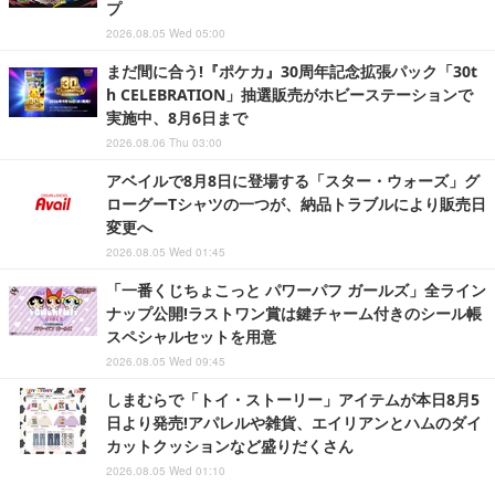
プ
2026.08.05 Wed 05:00
まだ間に合う!『ポケカ』30周年記念拡張パック「30t
h CELEBRATION」抽選販売がホビーステーションで
実施中、8月6日まで
2026.08.06 Thu 03:00
アベイルで8月8日に登場する「スター・ウォーズ」グ
ローグーTシャツの一つが、納品トラブルにより販売日
変更へ
2026.08.05 Wed 01:45
「一番くじちょこっと パワーパフ ガールズ」全ライン
ナップ公開!ラストワン賞は鍵チャーム付きのシール帳
スペシャルセットを用意
2026.08.05 Wed 09:45
しまむらで「トイ・ストーリー」アイテムが本日8月5
日より発売!アパレルや雑貨、エイリアンとハムのダイ
カットクッションなど盛りだくさん
2026.08.05 Wed 01:10