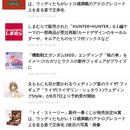
は、ウッディたちがレトロ感満載のアナログレコード
上を走る姿で立体化
2026.08.07 Fri 03:40
しまむらで販売された「HUNTER×HUNTER」G.I.編テ
ーマの一部商品が受注再販!カードデザインのキーホル
ダーや、キルアたちのセリフ付ソックスなど
2026.08.07 Fri 02:00
「機動戦士ガンダムSEED」エンディング「暁の車」を
イメージ!カガリとラクスの新作フィギュアがプライズ
に
2026.08.07 Fri 07:20
太ももにも目が惹かれるウェディング姿のライザ! フィ
ギュア「ライザ(ライザリン・シュタウト)ウェディン
グStyle」が8月7日より予約受付開始
2026.08.06 Thu 10:15
「トイ・ストーリー」新作一番くじが発売決定!A賞
は、ウッディたちがレトロ感満載のアナログレコード
上を走る姿で立体化 2枚目の写真・画像