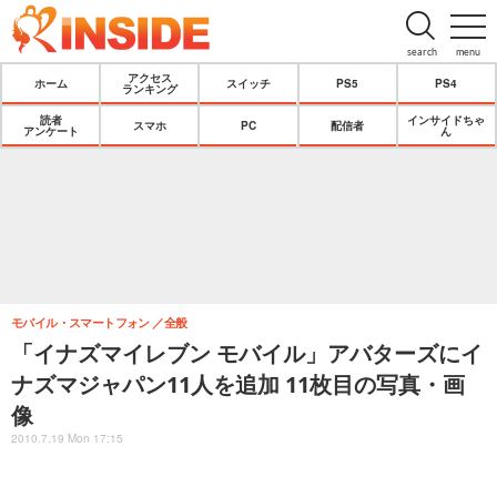
search
menu
アクセス
ホーム
スイッチ
PS5
PS4
ランキング
読者
インサイドちゃ
スマホ
PC
配信者
アンケート
ん
モバイル・スマートフォン
全般
「イナズマイレブン モバイル」アバターズにイ
ナズマジャパン11人を追加 11枚目の写真・画
像
2010.7.19 Mon 17:15