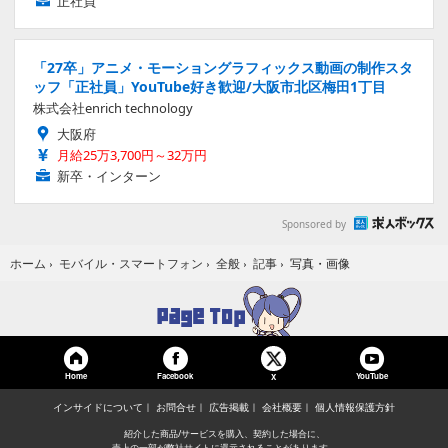
正社員
「27卒」アニメ・モーショングラフィックス動画の制作スタ
ッフ「正社員」YouTube好き歓迎/大阪市北区梅田1丁目
株式会社enrich technology
大阪府
月給25万3,700円～32万円
新卒・インターン
Sponsored by
写真・画像
ホーム
›
モバイル・スマートフォン
›
全般
›
記事
›
Home
Facebook
YouTube
X
インサイドについて
お問合せ
広告掲載
会社概要
個人情報保護方針
紹介した商品/サービスを購入、契約した場合に、
売上の一部が弊社サイトに還元されることがあります。