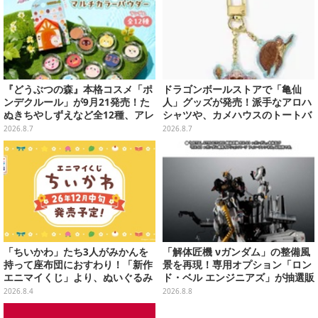
『どうぶつの森』本格コスメ「ポ
ドラゴンボールストアで「亀仙
ンデクルール」が9月21発売！た
人」グッズが発売！派手なアロハ
ぬきちやしずえなど全12種、アレ
シャツや、カメハウスのトートバ
ンジできるリアクションシールも
ッグなど夏らしいアイテムがズラ
2026.8.7
2026.8.7
付属
リ
「ちいかわ」たち3人がみかんを
「解体匠機 νガンダム」の整備風
持って座布団におすわり！「新作
景を再現！専用オプション「ロン
エニマイくじ」より、ぬいぐるみ
ド・ベル エンジニアズ」が抽選販
画像が初公開
売
2026.8.4
2026.8.8