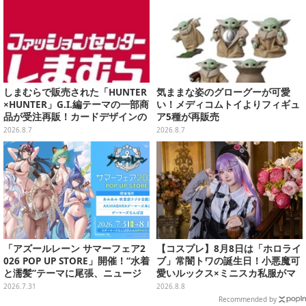
しまむらで販売された「HUNTER
気ままな姿のグローグーが可愛
×HUNTER」G.I.編テーマの一部商
い！メディコムトイよりフィギュ
品が受注再販！カードデザインの
ア5種が再販売
キーホルダーや、キルアたちのセ
2026.8.7
2026.8.7
リフ付ソックスなど
「アズールレーン サマーフェア2
【コスプレ】8月8日は「ホロライ
026 POP UP STORE」開催！“水着
ブ」常闇トワの誕生日！小悪魔可
と濡髪”テーマに尾張、ニュージ
愛いルックス×ミニスカ私服がマ
ャージーなど新規描き下ろしイラ
ジ天使すぎな美女レイヤーまとめ
2026.7.31
2026.8.8
ストグッズ販売
【写真45枚】
Recommended by