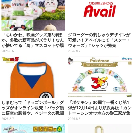
「ちいかわ」映画グッズ第3弾ほ
グローグーの刺しゅうデザインが
か、多数の新商品がズラリ！なん
可愛い！アベイルにて「スター・
か懐いてる「鳥」マスコットや場
ウォーズ」Tシャツが発売
面写アイテムなど必見のラインナ
2026.8.6
2026.8.7
ップ
しまむらで「ドラゴンボール」グ
『ポケモン』30周年一番くじ第1
ッズがオンライン販売！バッグ類
弾が12月14日より順次再販！カン
に悟空の胴着や、ベジータの戦闘
トー～シンオウ地方の御三家が集
服を大胆デザイン
まった時計、ぬいぐるみなど記念
2026.8.7
2026.8.5
グッズ盛りだくさん