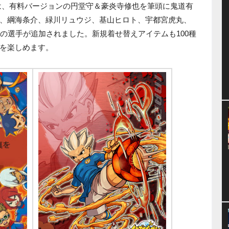
は、有料バージョンの円堂守＆豪炎寺修也を筆頭に鬼道有
、綱海条介、緑川リュウジ、基山ヒロト、宇都宮虎丸、
の選手が追加されました。新規着せ替えアイテムも100種
を楽しめます。