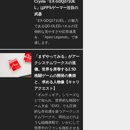
Crysta「EX-GDQ271UE
L」はFPSゲーマー注目の
武器
「EX-GDQ271UEL」の魅力
であるQD-OLEDパネルの圧
倒的な見やすさや応答速度
を、『Apex Legends』で体
感します。
「まずやってみる」がアー
クシステムワークスの流
儀。世界を席巻する2.5D
格闘ゲームの開発の裏側
と、求める人物像【キャリ
アクエスト】
『ギルティギア』シリーズな
どで知られ、世界的な格闘ゲ
ーム大会「EVO」でも圧倒
的な存在感を放つアークシス
テムワークス。同社はどのよ
うな組織体制で、いかにして
世界中のファンを熱狂させる