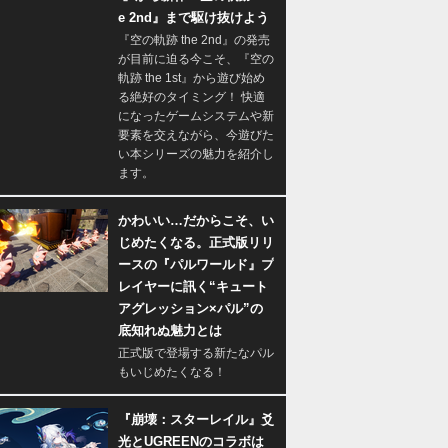
e 2nd』まで駆け抜けよう
『空の軌跡 the 2nd』の発売
が目前に迫る今こそ、『空の
軌跡 the 1st』から遊び始め
る絶好のタイミング！ 快適
になったゲームシステムや新
要素を交えながら、今遊びた
い本シリーズの魅力を紹介し
ます。
かわいい…だからこそ、い
じめたくなる。正式版リリ
ースの『パルワールド』プ
レイヤーに訊く“キュート
アグレッション×パル”の
底知れぬ魅力とは
正式版で登場する新たなパル
もいじめたくなる！
『崩壊：スターレイル』爻
光とUGREENのコラボは