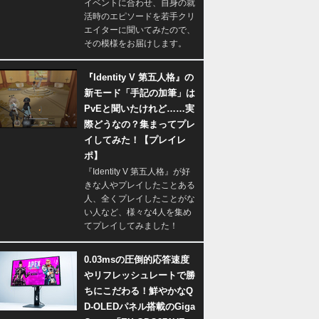
イベントに合わせ、自身の就
活時のエピソードを若手クリ
エイターに聞いてみたので、
その模様をお届けします。
『Identity V 第五人格』の
新モード「手記の加筆」は
PvEと聞いたけれど……実
際どうなの？集まってプレ
イしてみた！【プレイレ
ポ】
『Identity V 第五人格』が好
きな人やプレイしたことある
人、全くプレイしたことがな
い人など、様々な4人を集め
てプレイしてみました！
0.03msの圧倒的応答速度
やリフレッシュレートで勝
ちにこだわる！鮮やかなQ
D-OLEDパネル搭載のGiga