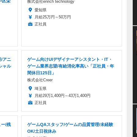
中区栄
株式会社enrich technology
愛知県
月給25万円～50万円
正社員
/アニ
ゲーム向けUIデザイナーアシスタント・IT・
シャル
ゲーム業界志望/有給消化率高い「正社員・年
間休日125日」
株式会社Creer
埼玉県
月給29万1,400円～43万1,400円
正社員
ー/残
ゲームQAスタッフ/ゲームの品質管理/未経験
OK/土日祝休み