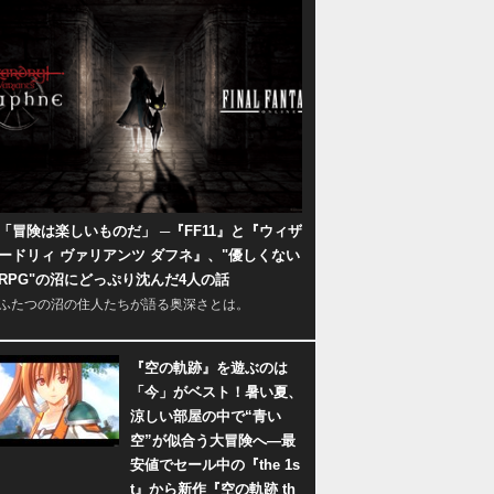
「冒険は楽しいものだ」 ─『FF11』と『ウィザ
ードリィ ヴァリアンツ ダフネ』、"優しくない
RPG"の沼にどっぷり沈んだ4人の話
ふたつの沼の住人たちが語る奥深さとは。
『空の軌跡』を遊ぶのは
「今」がベスト！暑い夏、
涼しい部屋の中で“青い
空”が似合う大冒険へ―最
安値でセール中の『the 1s
t』から新作『空の軌跡 th