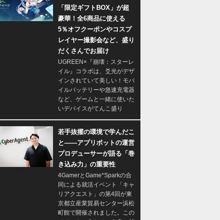
「限定ギフトBOX」が超
豪華！全6商品に使える
5％オフクーポンやコスプ
レイヤー撮影会など、盛り
だくさんでお届け
UGREEN×『崩壊：スターレ
イル』コラボは、爻光がデザ
インされていて美しい！モバ
イルバッテリーや急速充電器
など、ゲームと一緒に使いた
いデバイスがてんこ盛り
若手抜擢の環境で学んだこ
と――アプリボットの運営
プロデューサーが語る「巻
き込み力」の重要性
4GamerとGame*Sparkの合
同による就活イベント「キャ
リアクエスト」の第4回が東
京都立産業貿易センター浜松
町館で開催されました。この