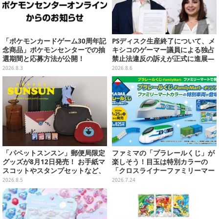
「ポケモンカードゲーム30周年記
PSディスク生産終了について、メ
念商品」ポケモンセンターでの抽
キシコのゲーマー議員による独占
選期間と応募方法が公開！
禁止法違反の訴えが正式に進展―
「テクノロジーは自由を拡大する
2026.8.3
2026.8.6
ために役立つべき」
「パペットスンスン」郵便局限定
ファミマの「プラレールくじ」が
グッズが8月12日発売！ お手紙マ
楽しそう！目玉は特別カラーの
スコットやスタンプセットなど、
「クロスライナーファミリーマー
可愛すぎる全5アイテムがライン
ト号」、その他ライナップも注目
2026.8.5
2026.7.24
ナップ