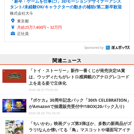
「新卒・ゲームを仕事に!」3Dモーションデザイナーアシス
タント/未経験OK/キャラクターの動きの補助/第二新卒歓迎
株式会社大斗
東京都
月給25万7,400円～32万円
正社員
Sponsored by
関連ニュース
「トイ・ストーリー」新作一番くじが発売決定!A賞
は、ウッディたちがレトロ感満載のアナログレコード
上を走る姿で立体化
2026.08.07 Fri 03:40
『ポケカ』30周年記念パック「30th CELEBRATION」
がAmazonで抽選販売受付中!1BOX(20パック入り)
2026.08.06 Thu 03:30
「ちいかわ」映画グッズ第3弾ほか、多数の新商品がズ
ラリ!なんか懐いてる「鳥」マスコットや場面写アイテ