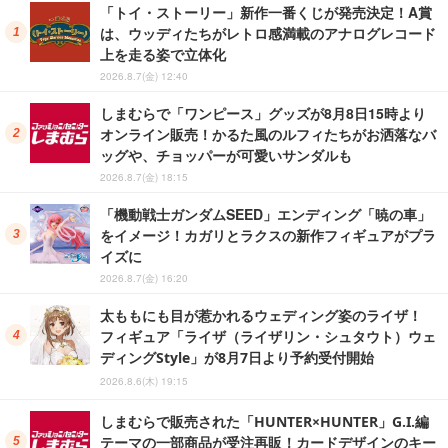
「トイ・ストーリー」新作一番くじが発売決定！A賞
は、ウッディたちがレトロ感満載のアナログレコード
上を走る姿で立体化
2026.8.7(金) 12:40
しまむらで「ワンピース」グッズが8月8日15時より
オンライン販売！かるた風のルフィたちがお洒落なバ
ッグや、チョッパーが可愛いサンダルも
2026.8.7(金) 18:15
「機動戦士ガンダムSEED」エンディング「暁の車」
をイメージ！カガリとラクスの新作フィギュアがプラ
イズに
2026.8.7(金) 16:20
太ももにも目が惹かれるウェディング姿のライザ！
フィギュア「ライザ（ライザリン・シュタウト）ウェ
ディングStyle」が8月7日より予約受付開始
2026.8.6(木) 19:15
しまむらで販売された「HUNTER×HUNTER」G.I.編
テーマの一部商品が受注再販！カードデザインのキー