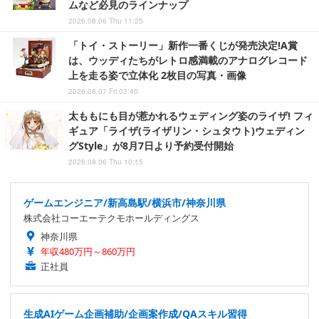
ムなど必見のラインナップ
2026.08.06 Thu 11:25
「トイ・ストーリー」新作一番くじが発売決定!A賞
は、ウッディたちがレトロ感満載のアナログレコード
上を走る姿で立体化 2枚目の写真・画像
2026.08.07 Fri 03:40
太ももにも目が惹かれるウェディング姿のライザ! フィ
ギュア「ライザ(ライザリン・シュタウト)ウェディン
グStyle」が8月7日より予約受付開始
2026.08.06 Thu 10:15
ゲームエンジニア/新高島駅/横浜市/神奈川県
株式会社コーエーテクモホールディングス
神奈川県
年収480万円～860万円
正社員
生成AIゲーム企画補助/企画案作成/QAスキル習得