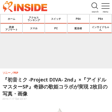
search
menu
アクセス
ホーム
スイッチ
PS5
PS4
ランキング
読者
インサイドちゃ
スマホ
PC
配信者
アンケート
ん
ソニー
PSP
『初音ミク -Project DIVA- 2nd』×『アイドル
マスターSP』奇跡の歌姫コラボが実現 2枚目の
写真・画像
2010.7.17 Sat 22:47