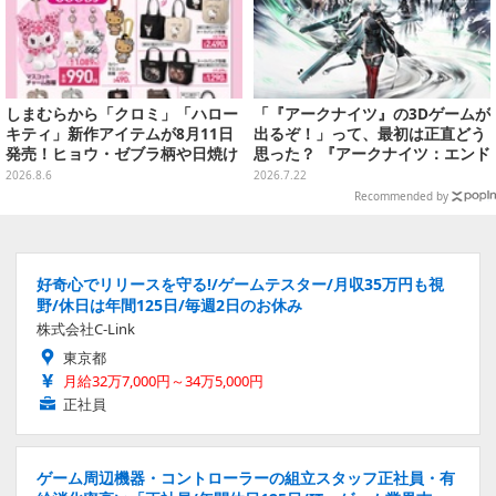
しまむらから「クロミ」「ハロー
「『アークナイツ』の3Dゲームが
キティ」新作アイテムが8月11日
出るぞ！」って、最初は正直どう
発売！ヒョウ・ゼブラ柄や日焼け
思った？ 『アークナイツ：エンド
デザインの可愛い雑貨・アパレル
フィールド』リリース半年を機
2026.8.6
2026.7.22
など多数
に、4人のインフルエンサーに聞
Recommended by
いてみたーシリーズを“奥深く”ま
で追ってきたからこその視点【座
談会】
好奇心でリリースを守る!/ゲームテスター/月収35万円も視
野/休日は年間125日/毎週2日のお休み
株式会社C-Link
東京都
月給32万7,000円～34万5,000円
正社員
ゲーム周辺機器・コントローラーの組立スタッフ正社員・有