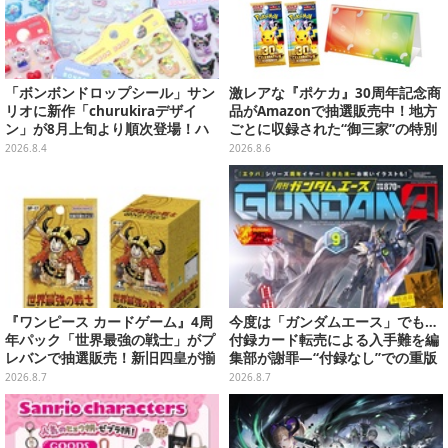
「ボンボンドロップシール」サン
激レアな『ポケカ』30周年記念商
リオに新作「churukiraデザイ
品がAmazonで抽選販売中！地方
ン」が8月上旬より順次登場！ハ
ごとに収録された“御三家”の特別
ローキティ、はぴだんぶいなど全
カード
2026.8.4
2026.8.6
8種類
『ワンピース カードゲーム』4周
今度は「ガンダムエース」でも…
年パック「世界最強の戦士」がプ
付録カード転売による入手難を編
レバンで抽選販売！新旧四皇が揃
集部が謝罪―“付録なし”での重版
い踏み、刃牙作者が描く「カイド
対応を進行中
2026.8.7
2026.8.7
ウ」も