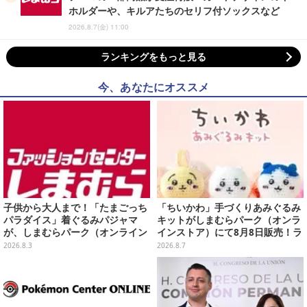
ホルダーや、キルアたちのセリフ付ソックスなど
2026.8.7(金) 11:00
ランキングをもっと見る
今、あなたにオススメ
子供から大人まで！「たまごっち
「ちいかわ」手づくりあみぐるみ
パラダイス」着ぐるみパジャマ
キットがしまむらパーク（オンラ
が、しまむらパーク（オンライン
インストア）にて8月8日販売！ラ
ストア）にて受注生産
インナップ全3種、初心者向きの
2026.8.3
2026.8.7
編み方で作れちゃう