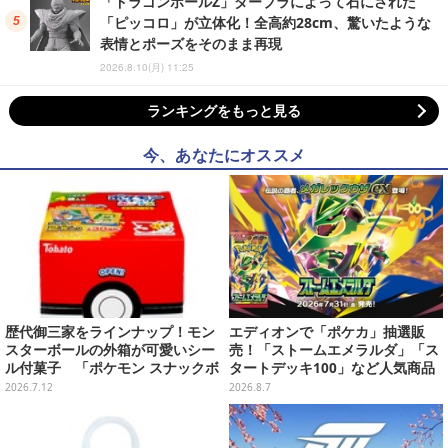
「ドラゴンボールZ」ダーブラによって石にされた
「ピッコロ」が立体化！全高約28cm、驚いたような
表情とポーズをそのまま再現
2026.8.10(月) 11:25
ランキングをもっと見る
今、あなたにオススメ
歴代御三家をラインナップ！モン
エディオンで「ポケカ」抽選販
スターボールの外箱が可愛いシー
売！「ストームエメラルダ」「ス
ル付菓子 「ポケモン スナックボ
タートデッキ100」など人気商品
ックス」が7月13日発売
が対象
2026.7.12
2026.8.7