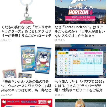
くだもの姿になった「サンリオキ
なぜ『Forza Horizon 6』はリア
ャラクターズ」めじるしアクセサ
ルだったのか？「日本人が誰もい
リーが発売！りんごのハローキテ
ないスタジオ」から始まっ
ィや、パイナップルのポムポムプ
た、“生活感のある日本"の作り方
2026.8.3
2026.8.5
リンなど全5種
【CEDEC2026】
「映画ちいかわ 人魚の島のひみ
もう加入した？『パワプロ2026』
つ」ウエハースにワクワク！お馴
には“にじさんじ”ライバーが登
染みのキャラはじめ、島二郎など
場！ 性能やエピソードをご紹介
セイレーン編カード全22種
2026.7.26
2026.8.7