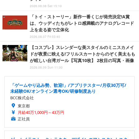
2026.08.08 Sat 15:10
「トイ・ストーリー」新作一番くじが発売決定!A賞
は、ウッディたちがレトロ感満載のアナログレコード
上を走る姿で立体化
2026.08.07 Fri 03:40
【コスプレ】スレンダーな美スタイルのミニスカメイ
ドが夜景に映える!フリルスカートからのぞく美太もも
が眩しい台湾ガール【写真10枚】 2枚目の写真・画像
2026.08.09 Sun 11:00
「ゲームやり込み勢、歓迎!」/アプリテスター/月収30万可/
未経験OK/オンライン選考OK/研修制度あり
BCC株式会社
東京都
月給40万1,000円～43万円
正社員