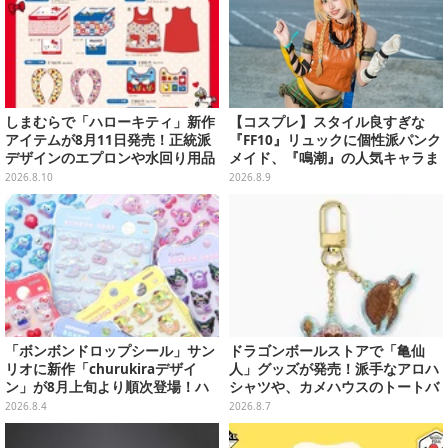
しまむらで「ハローキティ」新作
【コスプレ】スタイル良すぎな
アイテムが8月11日発売！正統派
『FF10』リュックに個性派パンク
デザインのエプロンや水回り用品
メイド、『鳴潮』の人気キャラま
など
で「ワンフェス」美女レイヤー6
2026.8.10
2026.8.9
選【写真28枚】
「ボンボンドロップシール」サン
ドラゴンボールストアで「亀仙
リオに新作「churukiraデザイ
人」グッズが発売！派手なアロハ
ン」が8月上旬より順次登場！ハ
シャツや、カメハウスのトートバ
ローキティ、はぴだんぶいなど全
ッグなど夏らしいアイテムがズラ
2026.8.4
2026.8.7
8種類
リ