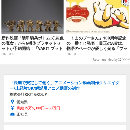
新作映画「装甲騎兵ボトムズ 灰色
「くまのプーさん」100周年記念
の魔女」から6機体プラキットセ
の一番くじ発表！目玉のA賞は、
ットが予約開始！「VAKIT プラト
物語のページが優しく光る「ブッ
ーン」第1弾、各部関節可動仕様
クシェイプドライト」
2026.8.6
2026.8.3
Recommended by
「長期で安定して働く」アニメーション動画制作クリエイタ
ー/未経験OK/解説用アニメ動画の制作
株式会社RIOT GROUP
愛知県
月給29万5,300円～60万円
正社員