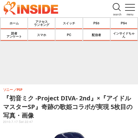
search
menu
アクセス
ホーム
スイッチ
PS5
PS4
ランキング
読者
インサイドちゃ
スマホ
PC
配信者
アンケート
ん
ソニー
PSP
『初音ミク -Project DIVA- 2nd』×『アイドル
マスターSP』奇跡の歌姫コラボが実現 5枚目の
写真・画像
2010.7.17 Sat 22:47