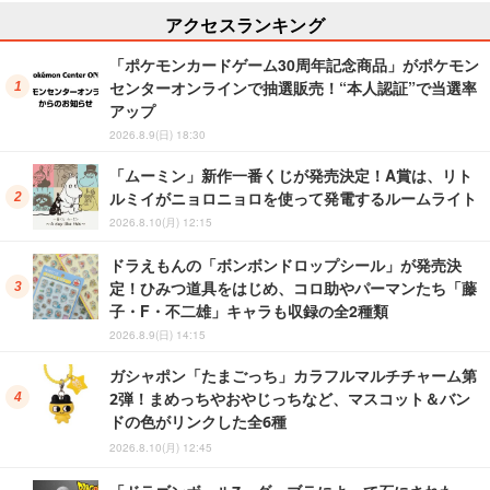
アクセスランキング
「ポケモンカードゲーム30周年記念商品」がポケモン
センターオンラインで抽選販売！“本人認証”で当選率
アップ
2026.8.9(日) 18:30
「ムーミン」新作一番くじが発売決定！A賞は、リト
ルミイがニョロニョロを使って発電するルームライト
2026.8.10(月) 12:15
ドラえもんの「ボンボンドロップシール」が発売決
定！ひみつ道具をはじめ、コロ助やパーマンたち「藤
子・F・不二雄」キャラも収録の全2種類
2026.8.9(日) 14:15
ガシャポン「たまごっち」カラフルマルチチャーム第
2弾！まめっちやおやじっちなど、マスコット＆バン
ドの色がリンクした全6種
2026.8.10(月) 12:45