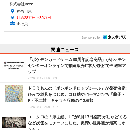
株式会社Reve
神奈川県
月給28万円～35万円
正社員
Sponsored by
関連ニュース
「ポケモンカードゲーム30周年記念商品」がポケモン
センターオンラインで抽選販売!“本人認証”で当選率ア
ップ
2026.08.09 Sun 09:30
ドラえもんの「ボンボンドロップシール」が発売決定!
ひみつ道具をはじめ、コロ助やパーマンたち「藤子・
F・不二雄」キャラも収録の全2種類
2026.08.09 Sun 05:15
ユニクロの「浮世絵」UTが8月17日発売!がしゃどくろ
など妖怪をモチーフにした、奥深い世界観が最高にオ
シャレ