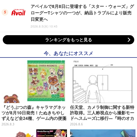
アベイルで8月8日に登場する「スター・ウォーズ」グ
ローグーTシャツの一つが、納品トラブルにより販売
日変更へ
2026.8.5(水) 10:45
ランキングをもっと見る
今、あなたにオススメ
『どうぶつの森』キャラマグネッ
任天堂、カメラ制御に関する新特
ツが8月10日発売！たぬきちやし
許取得。三人称視点から撮影モー
ずえなど全24種、ゲーム内の便箋
ドへスムーズに移行―『時のオカ
風メモカード全10種も
リナ』リメイク版との関連を推測
2026.8.3
2026.8.6
する声も