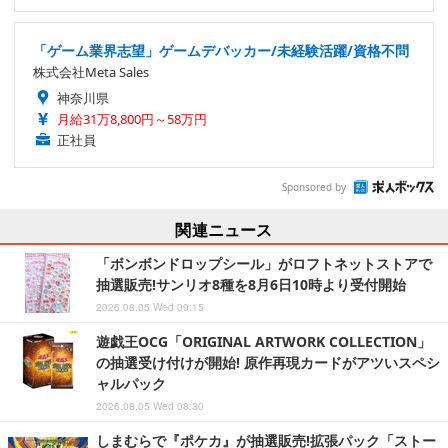
「ゲーム業界志望」ゲームデバッカー/未経験活躍/資格不問
株式会社Meta Sales
神奈川県
月給31万8,800円～58万円
正社員
Sponsored by
関連ニュース
「ボンボンドロップシール」がロフトネットストアで
抽選販売!サンリオ8種を8月6日10時より受付開始
2026.08.05 Wed 09:15
遊戯王OCG「ORIGINAL ARTWORK COLLECTION」
の抽選受け付けが開始! 原作再現カードがアツいスペシ
ャルパック
2026.08.05 Wed 08:30
しまむらで『ポケカ』が抽選販売!拡張パック「ストー