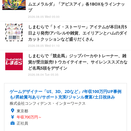
ムエメラルダ」「アビスアイ」各1BOXをラインナッ
プ
2026.08.05 Wed 05:00
しまむらで「トイ・ストーリー」アイテムが本日8月5
日より発売!アパレルや雑貨、エイリアンとハムのダイ
カットクッションなど盛りだくさん
2026.08.05 Wed 01:10
しまむらで「競走馬」ジップパーカやトレーナー、雑
貨が受注販売!トウカイテイオー、サイレンススズカな
ど名馬5頭をデザイン
2026.08.04 Tue 05:35
ゲームデザイナー「UI、3D、2Dなど」/年収100万円UP事例
も/昇給賞与あり/サポート充実/ジャンル豊富/土日祝休み
株式会社コンフィデンス・インターワークス
東京都
年収700万円～
正社員