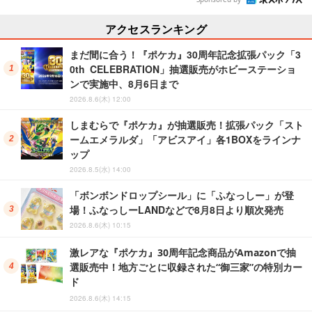
アクセスランキング
まだ間に合う！『ポケカ』30周年記念拡張パック「3
0th CELEBRATION」抽選販売がホビーステーショ
ンで実施中、8月6日まで
2026.8.6(木) 12:00
しまむらで『ポケカ』が抽選販売！拡張パック「スト
ームエメラルダ」「アビスアイ」各1BOXをラインナ
ップ
2026.8.5(水) 14:00
「ボンボンドロップシール」に「ふなっしー」が登
場！ふなっしーLANDなどで8月8日より順次発売
2026.8.6(木) 10:15
激レアな『ポケカ』30周年記念商品がAmazonで抽
選販売中！地方ごとに収録された“御三家”の特別カー
ド
2026.8.6(木) 14:15