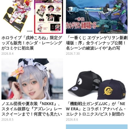
ホロライブ「戌神ころね」限定グ
「一番くじ ヱヴァンゲリヲン新劇
ッズも販売！ホンダ・レーシング
場版：序」全ラインナップ公開！
がコミケに初出展
名シーンの綾波レイや“あの写
真”の葛城ミサトフィギュアほ
2026.8.4
2026.7.30
か、場面写クリアファイルなど
ノエル団長や夏衣装『NIKKE』、
「機動戦士ガンダムUC」が「NE
スタイル抜群な『アズレン』レー
W ERA」とコラボ！アナハイム・
スクイーンまで！何度でも見たい
エレクトロニクス/ビスト財団の
「コミケ106」美女レイヤー【プ
キャップが予約開始
2026.8.5
2026.8.6
レイバック】