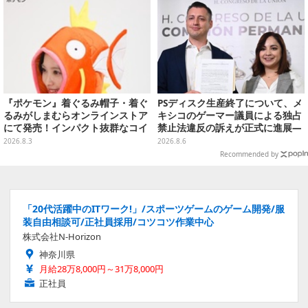
『ポケモン』着ぐるみ帽子・着ぐ
PSディスク生産終了について、メ
るみがしまむらオンラインストア
キシコのゲーマー議員による独占
にて発売！インパクト抜群なコイ
禁止法違反の訴えが正式に進展―
キング、翼付きリザードンなど
「テクノロジーは自由を拡大する
2026.8.3
2026.8.6
ために役立つべき」
Recommended by
「20代活躍中のITワーク!」/スポーツゲームのゲーム開発/服
装自由相談可/正社員採用/コツコツ作業中心
株式会社N-Horizon
神奈川県
月給28万8,000円～31万8,000円
正社員