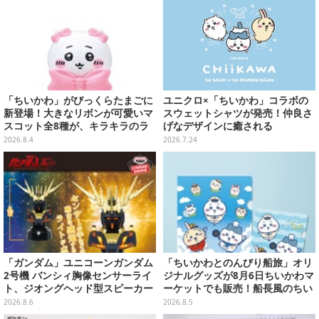
「ちいかわ」がびっくらたまごに
ユニクロ×「ちいかわ」コラボの
新登場！大きなリボンが可愛いマ
スウェットシャツが発売！仲良さ
スコット全8種が、キラキラのラ
げなデザインに癒される
メ入り入浴剤から飛び出す
2026.8.4
2026.7.24
「ガンダム」ユニコーンガンダム
「ちいかわとのんびり船旅」オリ
2号機 バンシィ胸像センサーライ
ジナルグッズが8月6日ちいかわマ
ト、ジオングヘッド型スピーカー
ーケットでも販売！船長風のちい
が順次プライズ展開！
かわやセイレーンたちをデザイン
2026.8.6
2026.8.5
した4商品