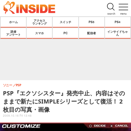
search
menu
アクセス
ホーム
スイッチ
PS5
PS4
ランキング
読者
インサイドちゃ
スマホ
PC
配信者
アンケート
ん
ソニー
PSP
PSP『エクソシスター』発売中止、内容はその
ままで新たにSIMPLEシリーズとして復活！ 2
枚目の写真・画像
2009.10.16 Fri 13:48