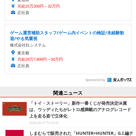
月給25万200円～32万円
正社員
ゲーム運営補助スタッフ/ゲーム内イベントの検証/未経験歓
迎/やる気重視
株式会社ELシステム
東京都
月給29万7,900円～50万円
正社員
Sponsored by
関連ニュース
「トイ・ストーリー」新作一番くじが発売決定!A賞
は、ウッディたちがレトロ感満載のアナログレコード
上を走る姿で立体化
2026.08.07 Fri 03:40
しまむらで販売された「HUNTER×HUNTER」G.I.編テ