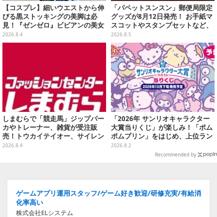
【コスプレ】細いウエストから伸
「パペットスンスン」郵便局限定
びる黒ストッキングの美脚は必
グッズが8月12日発売！ お手紙マ
見！『ゼンゼロ』ビビアンの美女
スコットやスタンプセットなど、
レイヤーが優雅に降臨【写真9
可愛すぎる全5アイテムがライン
2026.8.4
2026.8.5
枚】
ナップ
しまむらで「競走馬」ジップパー
「2026年 サンリオキャラクター
カやトレーナー、雑貨が受注販
大賞当りくじ」が楽しみ！「ポム
売！トウカイテイオー、サイレン
ポムプリン」をはじめ、上位ラン
ススズカなど名馬5頭をデザイン
クインが登場するスペシャル企画
2026.8.4
2026.8.2
Recommended by
ゲームアプリ運用スタッフ/ゲーム好き歓迎/研修充実/有給消
化率高い
株式会社ELシステム