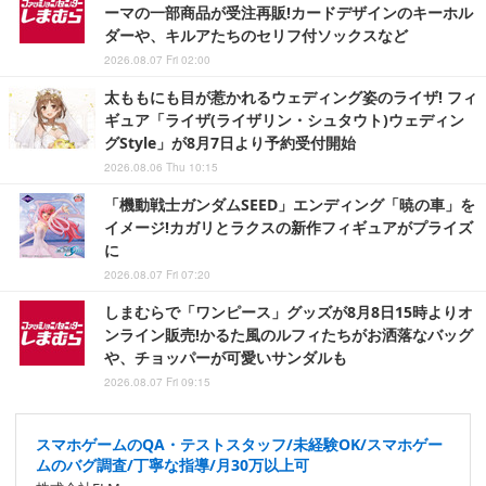
ーマの一部商品が受注再販!カードデザインのキーホル
ダーや、キルアたちのセリフ付ソックスなど
2026.08.07 Fri 02:00
太ももにも目が惹かれるウェディング姿のライザ! フィ
ギュア「ライザ(ライザリン・シュタウト)ウェディン
グStyle」が8月7日より予約受付開始
2026.08.06 Thu 10:15
「機動戦士ガンダムSEED」エンディング「暁の車」を
イメージ!カガリとラクスの新作フィギュアがプライズ
に
2026.08.07 Fri 07:20
しまむらで「ワンピース」グッズが8月8日15時よりオ
ンライン販売!かるた風のルフィたちがお洒落なバッグ
や、チョッパーが可愛いサンダルも
2026.08.07 Fri 09:15
スマホゲームのQA・テストスタッフ/未経験OK/スマホゲー
ムのバグ調査/丁寧な指導/月30万以上可