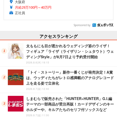
大阪府
月給29万100円～40万円
正社員
Sponsored by
アクセスランキング
太ももにも目が惹かれるウェディング姿のライザ！
フィギュア「ライザ（ライザリン・シュタウト）ウェ
ディングStyle」が8月7日より予約受付開始
2026.8.6(木) 19:15
「トイ・ストーリー」新作一番くじが発売決定！A賞
は、ウッディたちがレトロ感満載のアナログレコード
上を走る姿で立体化
2026.8.7(金) 12:40
しまむらで販売された「HUNTER×HUNTER」G.I.編
テーマの一部商品が受注再販！カードデザインのキー
ホルダーや、キルアたちのセリフ付ソックスなど
2026.8.7(金) 11:00