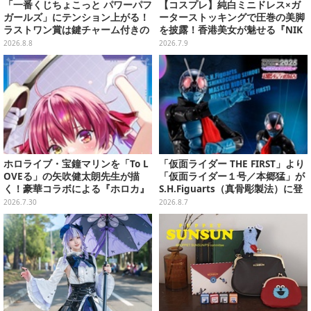
「一番くじちょこっと パワーパフ
【コスプレ】純白ミニドレス×ガ
ガールズ」にテンション上がる！
ーターストッキングで圧巻の美脚
ラストワン賞は鍵チャーム付きの
を披露！香港美女が魅せる『NIK
シール帳スペシャルセット
KE』アリスが小悪魔で可愛い【写
2026.8.8
2026.7.9
真9枚】
ホロライブ・宝鐘マリンを「To L
「仮面ライダー THE FIRST」より
OVEる」の矢吹健太朗先生が描
「仮面ライダー１号／本郷猛」が
く！豪華コラボによる『ホロカ』
S.H.Figuarts（真骨彫製法）に登
限定カードがお披露目
場！8月18日より予約受付開始
2026.7.30
2026.8.7