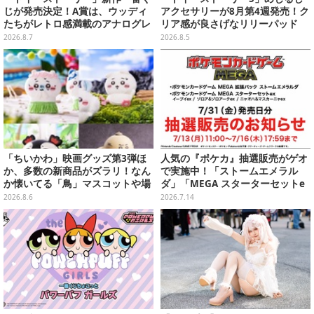
じが発売決定！A賞は、ウッディ
アクセサリーが8月第4週発売！ク
たちがレトロ感満載のアナログレ
リア感が良さげなリリーパッド
コード上を走る姿で立体化
や、ジェシーなど全5種ラインナ
2026.8.7
2026.8.5
ップ
「ちいかわ」映画グッズ第3弾ほ
人気の『ポケカ』抽選販売がゲオ
か、多数の新商品がズラリ！なん
で実施中！「ストームエメラル
か懐いてる「鳥」マスコットや場
ダ」「MEGA スターターセットe
面写アイテムなど必見のラインナ
x」各種の全4商品
2026.8.6
2026.7.14
ップ