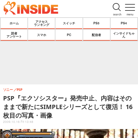
search
menu
アクセス
ホーム
スイッチ
PS5
PS4
ランキング
読者
インサイドちゃ
スマホ
PC
配信者
アンケート
ん
ソニー
PSP
PSP『エクソシスター』発売中止、内容はその
ままで新たにSIMPLEシリーズとして復活！ 16
枚目の写真・画像
2009.10.16 Fri 13:48