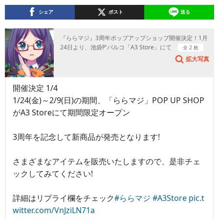
シェア
ポスト
送る
『ららマジ』3周年ポップアップショップ開催決定！1月
24日より、池袋P'パルコ「A3 Store」にて
全 2 枚
拡大写真
開催決定 1/4
1/24(金)～2/9(日)の期間、「ららマジ」POP UP SHOP
がA3 Storeにて期間限定オープン
3周年を記念して新商品が発売となります!
さまざまなアイテムを販売いたしますので、是非チェ
ックしてみてください!
詳細はリプライ欄をチェック
#ららマジ
#A3Store
pic.t
witter.com/VnJziLN71a