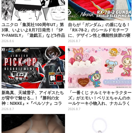
ユニクロ「集英社100周年UT」第
自らが「ガンダム」の盾になる！
3弾、いよいよ8月7日発売！「SP
「RX-78-2」のシールドモチーフ
Y×FAMILY」「遊戯王」など5作品
に、デザイン性と機能性抜群の寝
をデザイン
袋がプレバンで2次予約
2026.8.6
2026.8.7
新島真、天城雪子、アイギスたち
「一番くじ ナルミヤキャラクター
が背中で魅せる…！『勝利の女
ズ」がエモい！ベリエちゃんのホ
神：NIKKE』×『ペルソナ』コラ
ールケーキ小物入れ、ナカムラく
ボキャラ＆KV解禁
んのマスコットなどがズラリ
2026.8.7
2026.8.7