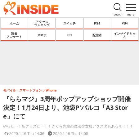
search
menu
アクセス
ホーム
スイッチ
PS5
PS4
ランキング
読者
インサイドちゃ
スマホ
PC
配信者
アンケート
ん
モバイル・スマートフォン
iPhone
『ららマジ』3周年ポップアップショップ開催
決定！1月24日より、池袋P'パルコ「A3 Stor
e」にて
やったー！新グッズだー！！さくら先輩の魔法少女服アクスタもあるぞ！！！
2020.1.16 Thu 14:36
2020.1.16 Thu 14:00