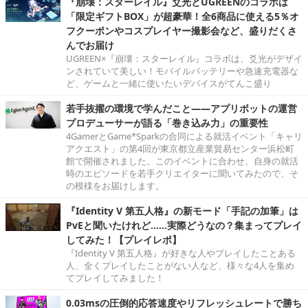
『崩壊：スターレイル』爻光とUGREENのコラボは
「限定ギフトBOX」が超豪華！全6商品に使える5％オ
フクーポンやコスプレイヤー撮影会など、盛りだくさ
んでお届け
UGREEN×『崩壊：スターレイル』コラボは、爻光がデザイ
ンされていて美しい！モバイルバッテリーや急速充電器な
ど、ゲームと一緒に使いたいデバイスがてんこ盛り
若手抜擢の環境で学んだこと――アプリボットの運営
プロデューサーが語る「巻き込み力」の重要性
4GamerとGame*Sparkの合同による就活イベント「キャリ
アクエスト」の第4回が東京都立産業貿易センター浜松町
館で開催されました。このイベントに合わせ、自身の就活
時のエピソードを若手クリエイターに聞いてみたので、そ
の模様をお届けします。
『Identity V 第五人格』の新モード「手記の加筆」は
PvEと聞いたけれど……実際どうなの？集まってプレイ
してみた！【プレイレポ】
『Identity V 第五人格』が好きな人やプレイしたことある
人、全くプレイしたことがない人など、様々な4人を集め
てプレイしてみました！
0.03msの圧倒的応答速度やリフレッシュレートで勝ち