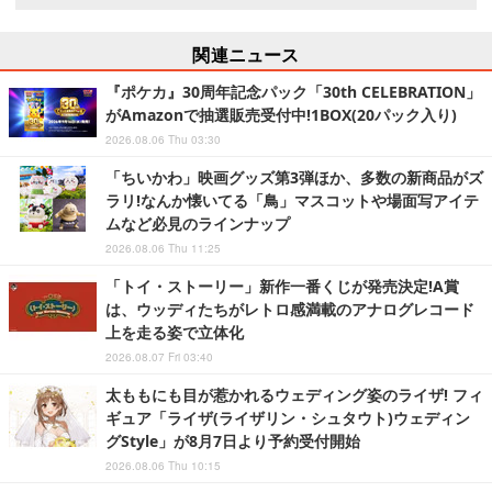
関連ニュース
『ポケカ』30周年記念パック「30th CELEBRATION」
がAmazonで抽選販売受付中!1BOX(20パック入り)
2026.08.06 Thu 03:30
「ちいかわ」映画グッズ第3弾ほか、多数の新商品がズ
ラリ!なんか懐いてる「鳥」マスコットや場面写アイテ
ムなど必見のラインナップ
2026.08.06 Thu 11:25
「トイ・ストーリー」新作一番くじが発売決定!A賞
は、ウッディたちがレトロ感満載のアナログレコード
上を走る姿で立体化
2026.08.07 Fri 03:40
太ももにも目が惹かれるウェディング姿のライザ! フィ
ギュア「ライザ(ライザリン・シュタウト)ウェディン
グStyle」が8月7日より予約受付開始
2026.08.06 Thu 10:15