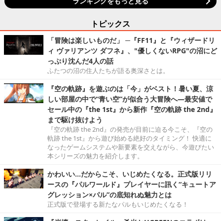
ランキングをもっと見る
トピックス
「冒険は楽しいものだ」 ─『FF11』と『ウィザードリ
ィ ヴァリアンツ ダフネ』、"優しくないRPG"の沼にど
っぷり沈んだ4人の話
ふたつの沼の住人たちが語る奥深さとは。
『空の軌跡』を遊ぶのは「今」がベスト！暑い夏、涼
しい部屋の中で“青い空”が似合う大冒険へ―最安値で
セール中の『the 1st』から新作『空の軌跡 the 2nd』
まで駆け抜けよう
『空の軌跡 the 2nd』の発売が目前に迫る今こそ、『空の
軌跡 the 1st』から遊び始める絶好のタイミング！ 快適に
なったゲームシステムや新要素を交えながら、今遊びたい
本シリーズの魅力を紹介します。
かわいい…だからこそ、いじめたくなる。正式版リリ
ースの『パルワールド』プレイヤーに訊く“キュートア
グレッション×パル”の底知れぬ魅力とは
正式版で登場する新たなパルもいじめたくなる！