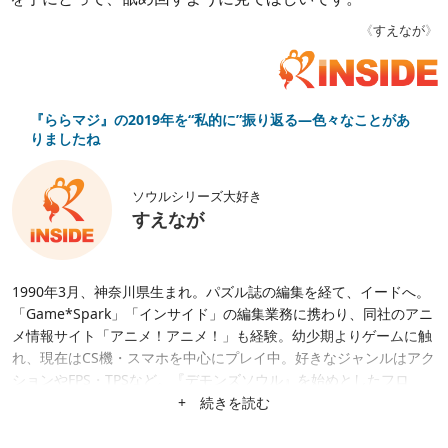
《
すえなが
》
『ららマジ』の2019年を“私的に”振り返る―色々なことがあ
りましたね
ソウルシリーズ大好き
すえなが
1990年3月、神奈川県生まれ。パズル誌の編集を経て、イードへ。
「Game*Spark」「インサイド」の編集業務に携わり、同社のアニ
メ情報サイト「アニメ！アニメ！」も経験。幼少期よりゲームに触
れ、現在はCS機・スマホを中心にプレイ中。好きなジャンルはアク
ションやFPS・TPSなど。『デモンズソウル』を始めとしたフロ
ム・ソフトウェアの「ソウルシリーズ」や、2020年にサービスを終
+ 続きを読む
了した『ららマジ』に特に思い入れがある他、毎年の『Call of Dut
y』に一喜一憂したり、『アクアノートの休日』『FOREVER BLU