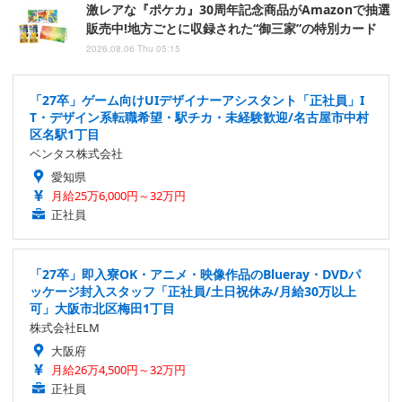
激レアな『ポケカ』30周年記念商品がAmazonで抽選
販売中!地方ごとに収録された“御三家”の特別カード
2026.08.06 Thu 05:15
「27卒」ゲーム向けUIデザイナーアシスタント「正社員」I
T・デザイン系転職希望・駅チカ・未経験歓迎/名古屋市中村
区名駅1丁目
ベンタス株式会社
愛知県
月給25万6,000円～32万円
正社員
「27卒」即入寮OK・アニメ・映像作品のBlueray・DVDパ
ッケージ封入スタッフ「正社員/土日祝休み/月給30万以上
可」大阪市北区梅田1丁目
株式会社ELM
大阪府
月給26万4,500円～32万円
正社員