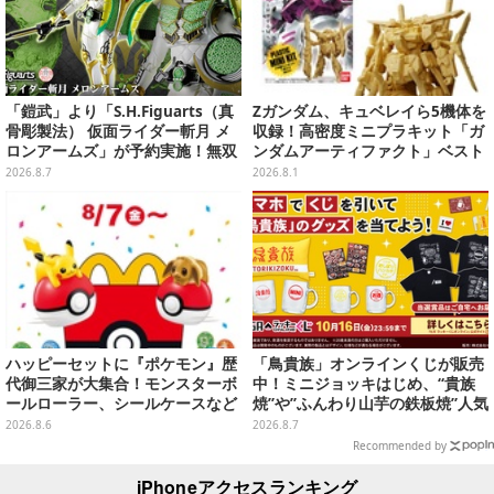
「鎧武」より「S.H.Figuarts（真
Zガンダム、キュベレイら5機体を
骨彫製法） 仮面ライダー斬月 メ
収録！高密度ミニプラキット「ガ
ロンアームズ」が予約実施！無双
ンダムアーティファクト」ベスト
セイバー、メロンディフェンダー
セレクションが10月発売
2026.8.7
2026.8.1
が付属
ハッピーセットに『ポケモン』歴
「鳥貴族」オンラインくじが販売
代御三家が大集合！モンスターボ
中！ミニジョッキはじめ、“貴族
ールローラー、シールケースなど
焼”や”ふんわり山芋の鉄板焼”人気
全12種
メニューTシャツなどラインナッ
2026.8.6
2026.8.7
プ
Recommended by
iPhoneアクセスランキング