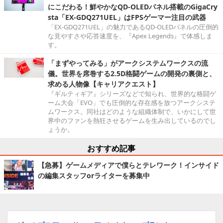
にこだわる！鮮やかなQD-OLEDパネル搭載のGigaCry
sta「EX-GDQ271UEL」はFPSゲーマー注目の武器
「EX-GDQ271UEL」の魅力であるQD-OLEDパネルの圧倒的
な見やすさや応答速度を、『Apex Legends』で体感しま
す。
「まずやってみる」がアークシステムワークスの流
儀。世界を席巻する2.5D格闘ゲームの開発の裏側と、
求める人物像【キャリアクエスト】
『ギルティギア』シリーズなどで知られ、世界的な格闘ゲ
ーム大会「EVO」でも圧倒的な存在感を放つアークシステ
ムワークス。同社はどのような組織体制で、いかにして世
界中のファンを熱狂させるゲームを生み出しているのでし
ょうか。
おすすめ記事
【急募】ゲームメディアで僕らとテレワーク！インサイド
の編集スタッフorライターを募集中