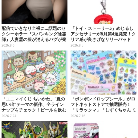
配信でいきなり全裸に…話題のセ
「トイ・ストーリー5」めじるし
クシーホラー『スパンキング除霊
アクセサリーが8月第4週発売！ク
師』人妻霊の服が消えるバグが発
リア感が良さげなリリーパッド
生。「丸裸になる現象を泣きなが
や、ジェシーなど全5種ラインナ
2026.8.6
2026.8.5
ら修正しました」と現在はアプデ
ップ
済み
「エニマイくじ ちいかわ」“夏の
「ボンボンドロップシール」がロ
思い出”テーマの新作、全ライン
フトネットストアで抽選販売！
ナップをチェック！ビールを飲む
「リラックマ」「しずくちゃん ミ
「くりまんじゅう」ぬいぐるみな
ニ」など全12種をラインナップ
2026.7.24
2026.7.16
ど