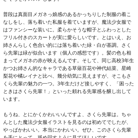
普段は真面目メガネっ娘感のあるかっちりした制服の着こ
なしをし、落ち着いた私服を着ていますが、魔法少女服で
はファンシーな装いに。柔らかそうな帽子とふわっとした
フリル付きのスカートが実に愛らしいです。とはいえ、お
姉さんらしく色合い的には落ち着いた緑・白が基調。さく
ら先輩は緑が似合います（個人の感想です）。髪の色も相
まってメガネの赤が映えるんです。そして、同じ高校3年生
かつお姉さん的なキャラである草薙百花や神代結菜、星崎
梨花や橘レイナと比べ、幾分幼気に見えますが、そこもさ
くら先輩の魅力の一つ。3年生だけど接しやすく、「困った
ときはさくら先輩！」といった頼れる先輩感を醸し出して
います。
もうね、とにかくかわいいんですよ、さくら先輩は。ちゃ
んとした魔法少女服イラストを見るのは初めてでしたが、
やっぱかわいい。本当にかわいい。ぜひ、このさくら先輩
を手にとって、舐め回すように見てほしいです。