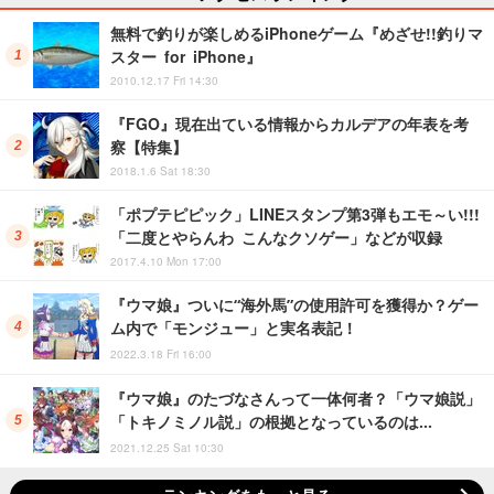
無料で釣りが楽しめるiPhoneゲーム『めざせ!!釣りマ
スター for iPhone』
2010.12.17 Fri 14:30
『FGO』現在出ている情報からカルデアの年表を考
察【特集】
2018.1.6 Sat 18:30
「ポプテピピック」LINEスタンプ第3弾もエモ～い!!!
「二度とやらんわ こんなクソゲー」などが収録
2017.4.10 Mon 17:00
『ウマ娘』ついに“海外馬”の使用許可を獲得か？ゲー
ム内で「モンジュー」と実名表記！
2022.3.18 Fri 16:00
『ウマ娘』のたづなさんって一体何者？「ウマ娘説」
「トキノミノル説」の根拠となっているのは…
2021.12.25 Sat 10:30