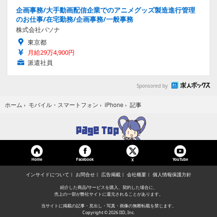
企画事務/大手動画配信企業でのアニメグッズ製造進行管理
のお仕事/在宅勤務/企画事務/一般事務
株式会社パソナ
東京都
月給29万4,900円
派遣社員
Sponsored by
記事
ホーム
›
モバイル・スマートフォン
›
iPhone
›
Home
Facebook
YouTube
X
インサイドについて
お問合せ
広告掲載
会社概要
個人情報保護方針
紹介した商品/サービスを購入、契約した場合に、
売上の一部が弊社サイトに還元されることがあります。
当サイトに掲載の記事・見出し・写真・画像の無断転載を禁じます。
Copyright © 2026 IID, Inc.