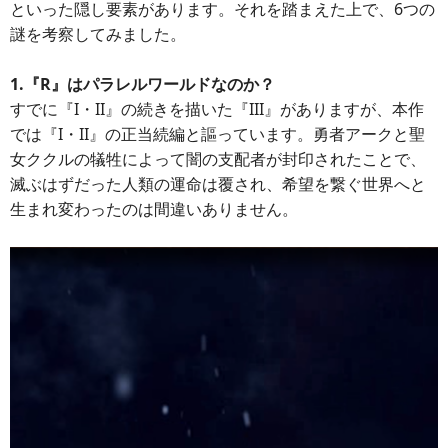
といった隠し要素があります。それを踏まえた上で、6つの
謎を考察してみました。
1.『R』はパラレルワールドなのか？
すでに『I・II』の続きを描いた『III』がありますが、本作
では『I・II』の正当続編と謳っています。勇者アークと聖
女ククルの犠牲によって闇の支配者が封印されたことで、
滅ぶはずだった人類の運命は覆され、希望を繋ぐ世界へと
生まれ変わったのは間違いありません。