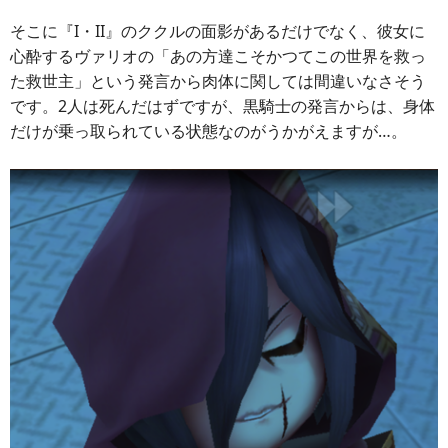
そこに『I・II』のククルの面影があるだけでなく、彼女に
心酔するヴァリオの「あの方達こそかつてこの世界を救っ
た救世主」という発言から肉体に関しては間違いなさそう
です。2人は死んだはずですが、黒騎士の発言からは、身体
だけが乗っ取られている状態なのがうかがえますが…。