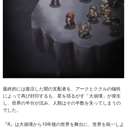
最終的には復活した闇の支配者を、アークとククルの犠牲
によって再び封印するも、星を揺るがす「大崩壊」が発生
し、世界の半分が沈み、人類はその半数を失ってしまうの
でした。
『R』は大崩壊から10年後の世界を舞台に、世界を統一しよ