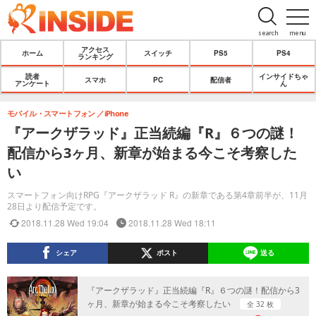
search
menu
アクセス
ホーム
スイッチ
PS5
PS4
ランキング
読者
インサイドちゃ
スマホ
PC
配信者
アンケート
ん
モバイル・スマートフォン
iPhone
『アークザラッド』正当続編『R』６つの謎！
配信から3ヶ月、新章が始まる今こそ考察した
い
スマートフォン向けRPG『アークザラッド R』の新章である第4章前半が、11月
28日より配信予定です。
2018.11.28 Wed 19:04
2018.11.28 Wed 18:11
シェア
ポスト
送る
『アークザラッド』正当続編『R』６つの謎！配信から3
ヶ月、新章が始まる今こそ考察したい
全 32 枚