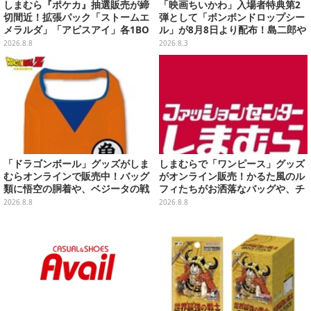
しまむら『ポケカ』抽選販売が締
「映画ちいかわ」入場者特典第2
切間近！拡張パック「ストームエ
弾として「ボンボンドロップシー
メラルダ」「アビスアイ」各1BO
ル」が8月8日より配布！島二郎や
Xをラインナップ
セイレーンはもちろん、人魚のウ
2026.8.8
2026.8.3
ロコまで…
「ドラゴンボール」グッズがしま
しまむらで「ワンピース」グッズ
むらオンラインで販売中！バッグ
がオンライン販売！かるた風のル
類に悟空の胴着や、ベジータの戦
フィたちがお洒落なバッグや、チ
闘服を大胆デザイン
ョッパーが可愛いサンダルも
2026.8.8
2026.8.8