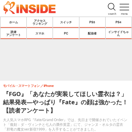
search
menu
アクセス
ホーム
スイッチ
PS5
PS4
ランキング
読者
インサイドちゃ
スマホ
PC
配信者
アンケート
ん
モバイル・スマートフォン
iPhone
『FGO』「あなたが実装してほしい霊衣は？」
結果発表―やっぱり『Fate』の顔は強かった！
【読者アンケート】
大人気スマホRPG『Fate/Grand Order』では、先日まで開催されていたイベン
ト「復刻：ダ・ヴィンチと七人の贋作英霊」にて、ジャンヌ・オルタの霊衣
「邪竜の魔女ver新宿1999」を入手することができました。