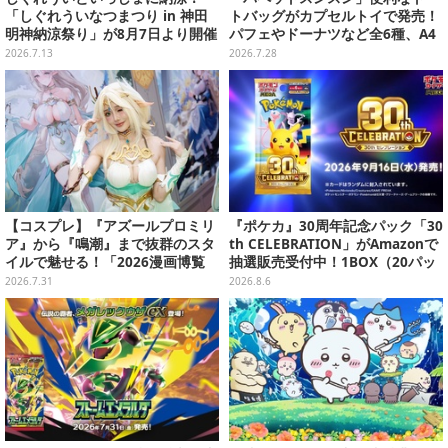
「しぐれういなつまつり in 神田
トバッグがカプセルトイで発売！
明神納涼祭り」が8月7日より開催
パフェやドーナツなど全6種、A4
決定
サイズがすっぽり入る大きさ
2026.7.13
2026.7.28
【コスプレ】『アズールプロミリ
『ポケカ』30周年記念パック「30
ア』から『鳴潮』まで抜群のスタ
th CELEBRATION」がAmazonで
イルで魅せる！「2026漫画博覧
抽選販売受付中！1BOX（20パッ
会」百花繚乱の台湾美女12選【写
ク入り）
2026.7.31
2026.8.6
真37枚】