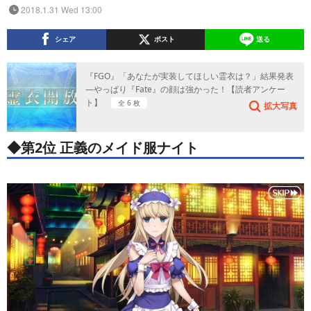
2018.1.31 Wed 13:00
シェア
ポスト
送る
『FGO』「あなたが実装してほしい霊衣は？」結果発表
―やっぱり『Fate』の顔は強かった！【読者アンケー
ト】
全 6 枚
拡大写真
◆第2位 正義のメイド服ナイト