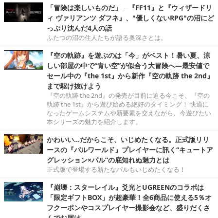
「冒険は楽しいものだ」 ─『FF11』と『ウィザードリ
ィ ヴァリアンツ ダフネ』、"優しくないRPG"の沼にど
っぷり沈んだ4人の話
ふたつの沼の住人たちが語る奥深さとは。
『空の軌跡』を遊ぶのは「今」がベスト！暑い夏、涼
しい部屋の中で“青い空”が似合う大冒険へ―最安値で
セール中の『the 1st』から新作『空の軌跡 the 2nd』
まで駆け抜けよう
『空の軌跡 the 2nd』の発売が目前に迫る今こそ、『空の
軌跡 the 1st』から遊び始める絶好のタイミング！ 快適に
なったゲームシステムや新要素を交えながら、今遊びたい
本シリーズの魅力を紹介します。
かわいい…だからこそ、いじめたくなる。正式版リリ
ースの『パルワールド』プレイヤーに訊く“キュートア
グレッション×パル”の底知れぬ魅力とは
正式版で登場する新たなパルもいじめたくなる！
『崩壊：スターレイル』爻光とUGREENのコラボは
「限定ギフトBOX」が超豪華！全6商品に使える5％オ
フクーポンやコスプレイヤー撮影会など、盛りだくさ
んでお届け