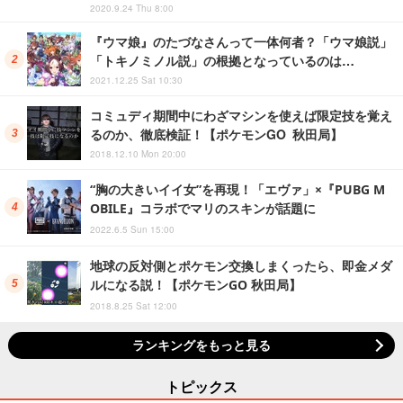
2020.9.24 Thu 8:00
『ウマ娘』のたづなさんって一体何者？「ウマ娘説」
「トキノミノル説」の根拠となっているのは…
2021.12.25 Sat 10:30
コミュディ期間中にわざマシンを使えば限定技を覚え
るのか、徹底検証！【ポケモンGO 秋田局】
2018.12.10 Mon 20:00
“胸の大きいイイ女”を再現！「エヴァ」×『PUBG M
OBILE』コラボでマリのスキンが話題に
2022.6.5 Sun 15:00
地球の反対側とポケモン交換しまくったら、即金メダ
ルになる説！【ポケモンGO 秋田局】
2018.8.25 Sat 12:00
ランキングをもっと見る
トピックス