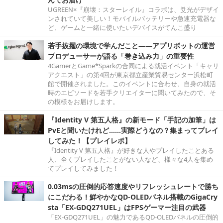
UGREEN×『崩壊：スターレイル』コラボは、爻光がデザイ
ンされていて美しい！モバイルバッテリーや急速充電器な
ど、ゲームと一緒に使いたいデバイスがてんこ盛り
若手抜擢の環境で学んだこと――アプリボットの運営
プロデューサーが語る「巻き込み力」の重要性
4GamerとGame*Sparkの合同による就活イベント「キャリ
アクエスト」の第4回が東京都立産業貿易センター浜松町
館で開催されました。このイベントに合わせ、自身の就活
時のエピソードを若手クリエイターに聞いてみたので、そ
の模様をお届けします。
『Identity V 第五人格』の新モード「手記の加筆」は
PvEと聞いたけれど……実際どうなの？集まってプレイ
してみた！【プレイレポ】
『Identity V 第五人格』が好きな人やプレイしたことある
人、全くプレイしたことがない人など、様々な4人を集め
てプレイしてみました！
0.03msの圧倒的応答速度やリフレッシュレートで勝ち
にこだわる！鮮やかなQD-OLEDパネル搭載のGigaCry
sta「EX-GDQ271UEL」はFPSゲーマー注目の武器
「EX-GDQ271UEL」の魅力であるQD-OLEDパネルの圧倒的