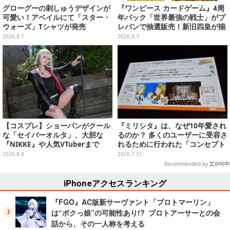
グローグーの刺しゅうデザインが
『ワンピース カードゲーム』4周
可愛い！アベイルにて「スター・
年パック「世界最強の戦士」がプ
ウォーズ」Tシャツが発売
レバンで抽選販売！新旧四皇が揃
い踏み、刃牙作者が描く「カイド
2026.8.7
2026.8.7
ウ」も
【コスプレ】ショーパンがクール
『ミリシタ』は、なぜ10年愛され
な「セイバーオルタ」、大胆な
るのか？ 多くのユーザーに受容さ
『NIKKE』や人気VTuberまで
れるために行われた「コンセプト
「アコスタ池袋」美女レイヤーま
開発」とニーズを満たすための思
2026.8.8
2026.7.31
とめ
考回路【CEDEC2026】
Recommended by
iPhoneアクセスランキング
『FGO』AC版新サーヴァント「プロトマーリン」
は“ボクっ娘”の可能性あり!? プロトアーサーとの会
話から、その一人称を考える