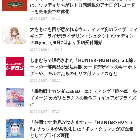
は、ウッディたちがレトロ感満載のアナログレコード
上を走る姿で立体化
2026.08.07 Fri 03:40
太ももにも目が惹かれるウェディング姿のライザ! フィ
ギュア「ライザ(ライザリン・シュタウト)ウェディン
グStyle」が8月7日より予約受付開始
2026.08.06 Thu 10:15
しまむらで販売された「HUNTER×HUNTER」G.I.編テ
ーマの一部商品が受注再販!カードデザインのキーホル
ダーや、キルアたちのセリフ付ソックスなど
2026.08.07 Fri 02:00
「機動戦士ガンダムSEED」エンディング「暁の車」を
イメージ!カガリとラクスの新作フィギュアがプライズ
に
2026.08.07 Fri 07:20
「時間です 利息がつきます」ー「HUNTER×HUNTE
R」ナックルが具現化した「ポットクリン」が貯金箱
としてプライズ展開