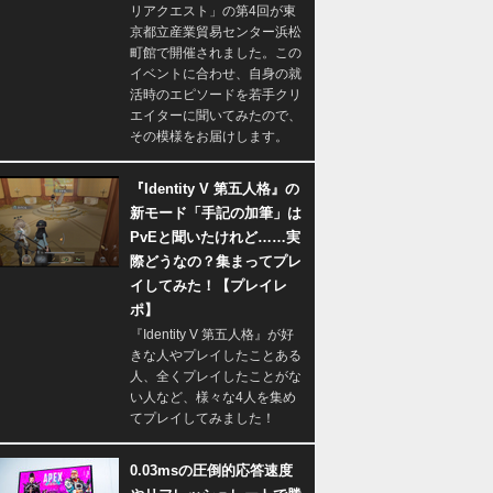
リアクエスト」の第4回が東
京都立産業貿易センター浜松
町館で開催されました。この
イベントに合わせ、自身の就
活時のエピソードを若手クリ
エイターに聞いてみたので、
その模様をお届けします。
『Identity V 第五人格』の
新モード「手記の加筆」は
PvEと聞いたけれど……実
際どうなの？集まってプレ
イしてみた！【プレイレ
ポ】
『Identity V 第五人格』が好
きな人やプレイしたことある
人、全くプレイしたことがな
い人など、様々な4人を集め
てプレイしてみました！
0.03msの圧倒的応答速度