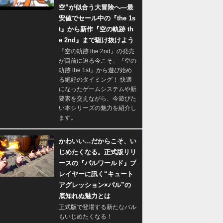
空”が似合う大冒険へ―最
安値でセール中の『the 1s
t』から新作『空の軌跡 th
e 2nd』まで駆け抜けよう
『空の軌跡 the 2nd』の発売
が目前に迫る今こそ、『空の
軌跡 the 1st』から遊び始め
る絶好のタイミング！ 快適
になったゲームシステムや新
要素を交えながら、今遊びた
い本シリーズの魅力を紹介し
ます。
かわいい…だからこそ、い
じめたくなる。正式版リリ
ースの『パルワールド』プ
レイヤーに訊く“キュート
アグレッション×パル”の
底知れぬ魅力とは
正式版で登場する新たなパル
もいじめたくなる！