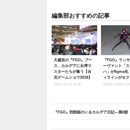
編集部おすすめの記事
大盛況の『FGO』ブー
『FGO』ラン
ス、カルデアに台湾マ
ーヴァント「ス
スターたちが集う【台
ハ」がfigma
北ゲームショウ2018】
ィラインがセク
2018.1.27 Sat 10:30
2018.1.24 Wed 17:
『FGO』刑部姫のいるカルデア日記―第8