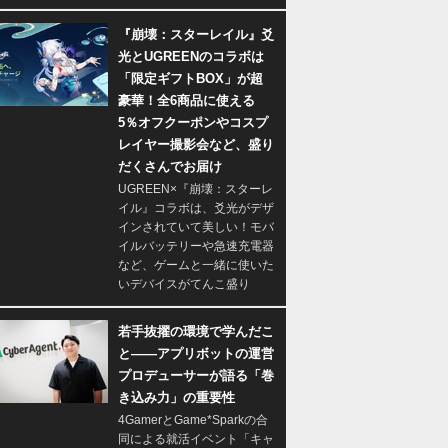
『崩壊：スターレイル』爻
光とUGREENのコラボは
「限定ギフトBOX」が超
豪華！全6商品に使える
5％オフクーポンやコスプ
レイヤー撮影会など、盛り
だくさんでお届け
UGREEN×『崩壊：スターレ
イル』コラボは、爻光がデザ
インされていて美しい！モバ
イルバッテリーや急速充電器
など、ゲームと一緒に使いた
いデバイスがてんこ盛り
若手抜擢の環境で学んだこ
と――アプリボットの運営
プロデューサーが語る「巻
き込み力」の重要性
4GamerとGame*Sparkの合
同による就活イベント「キャ