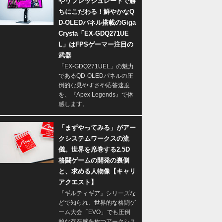
やリフレッシュレートで勝
ちにこだわる！鮮やかなQ
D-OLEDパネル搭載のGiga
Crysta「EX-GDQ271UE
L」はFPSゲーマー注目の
武器
「EX-GDQ271UEL」の魅力
であるQD-OLEDパネルの圧
倒的な見やすさや応答速度
を、『Apex Legends』で体
感します。
「まずやってみる」がアー
クシステムワークスの流
儀。世界を席巻する2.5D
格闘ゲームの開発の裏側
と、求める人物像【キャリ
アクエスト】
『ギルティギア』シリーズな
どで知られ、世界的な格闘ゲ
ーム大会「EVO」でも圧倒
的な存在感を放つアークシス