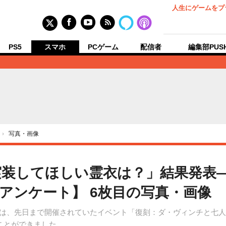
人生にゲームをプ
PS5
スマホ
PCゲーム
配信者
編集部PUS
›
写真・画像
実装してほしい霊衣は？」結果発表―
アンケート】 6枚目の写真・画像
Order』では、先日まで開催されていたイベント「復刻：ダ・ヴィンチ
ることができました。