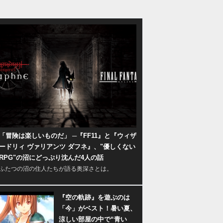
「冒険は楽しいものだ」 ─『FF11』と『ウィザ
ードリィ ヴァリアンツ ダフネ』、"優しくない
RPG"の沼にどっぷり沈んだ4人の話
ふたつの沼の住人たちが語る奥深さとは。
『空の軌跡』を遊ぶのは
「今」がベスト！暑い夏、
涼しい部屋の中で“青い