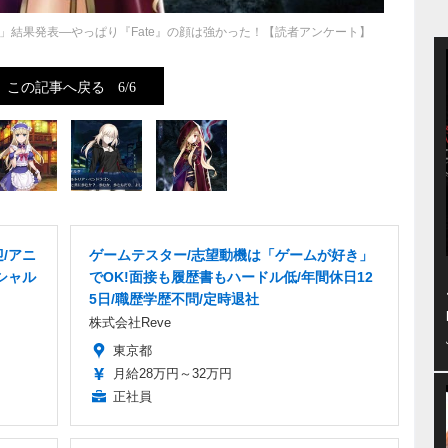
」結果発表―やっぱり『Fate』の顔は強かった！【読者アンケート】
この記事へ戻る
6/6
/アニ
ゲームテスター/志望動機は「ゲームが好き」
シャル
でOK!面接も履歴書もハードル低/年間休日12
5日/職歴学歴不問/定時退社
株式会社Reve
東京都
月給28万円～32万円
正社員