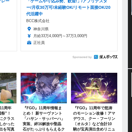
クレー
「ゲームやり込み勢、歓迎!」/アプリテスタ
ー/月収30万可/未経験OK/リモート面接OK/20
代活躍中
BCC株式会社
神奈川県
月給33万4,000円～37万3,000円
正社員
Sponsored by
11周年
『FGO』11周年情報ま
『FGO』11周年で怒涛
園祭”！
とめ！ 新サーヴァント
のモーション改修！アマ
にクラス
「ハサン・サッバーハ」
デウス、クー・フーリン
しかった
実装、絆16解放や聖晶
〔オルタ〕など合計10
出を写真
石がたっぷりもらえるク
騎が宝具演出含めリニュ