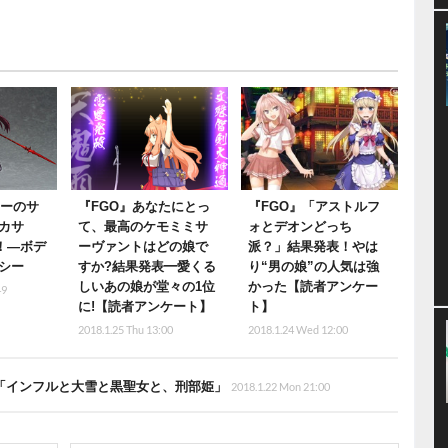
サーのサ
『FGO』あなたにとっ
『FGO』「アストルフ
カサ
て、最高のケモミミサ
ォとデオンどっち
化！―ボデ
ーヴァントはどの娘で
派？」結果発表！やは
シー
すか?結果発表━愛くる
り“男の娘”の人気は強
しいあの娘が堂々の1位
かった【読者アンケー
49
に!【読者アンケート】
ト】
2018.1.25 Thu 13:00
2018.1.24 Wed 12:00
節「インフルと大雪と黒聖女と、刑部姫」
2018.1.22 Mon 21:00