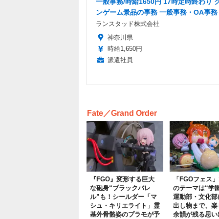
一般事務/時給1650円 17時定時終わり 
ンゲーム景品の事務 一般事務・OA事務
ランスタッド株式会社
神奈川県
時給1,650円
派遣社員
Fate／Grand Order
『FGO』変形する巨大
「FGOフェス」
な砲身“ブラックバレ
のテーマは“学
ル”も！シールダー「マ
運動部・文化部
シュ・キリエライト」霊
出し物まで、楽
基外骨骼姿のプラモが予
余韻が残る思い