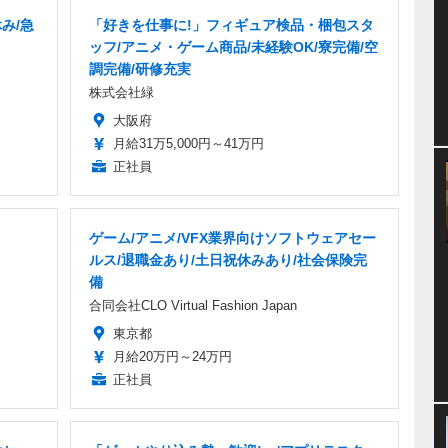
み/急
「好きを仕事に!」フィギュア検品・梱包スタ
ッフ/アニメ・ゲーム商品/未経験OK/寮完備/空
調完備/研修充実
株式会社緑
大阪府
月給31万5,000円～41万円
正社員
ゲーム/アニメ/VFX業界向けソフトウェアセー
ルス/退職金あり/土日祝休みあり/社会保険完
備
合同会社CLO Virtual Fashion Japan
東京都
月給20万円～24万円
正社員