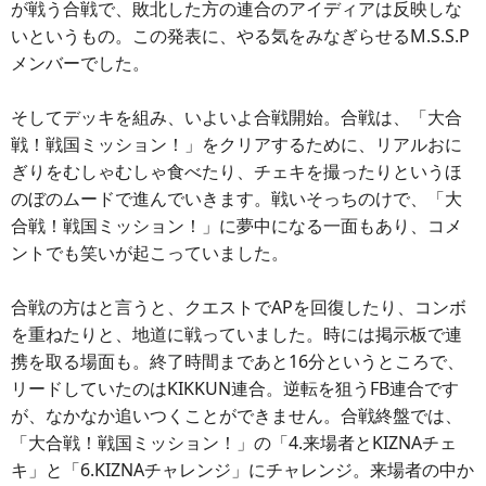
が戦う合戦で、敗北した方の連合のアイディアは反映しな
いというもの。この発表に、やる気をみなぎらせるM.S.S.P
メンバーでした。
そしてデッキを組み、いよいよ合戦開始。合戦は、「大合
戦！戦国ミッション！」をクリアするために、リアルおに
ぎりをむしゃむしゃ食べたり、チェキを撮ったりというほ
のぼのムードで進んでいきます。戦いそっちのけで、「大
合戦！戦国ミッション！」に夢中になる一面もあり、コメ
ントでも笑いが起こっていました。
合戦の方はと言うと、クエストでAPを回復したり、コンボ
を重ねたりと、地道に戦っていました。時には掲示板で連
携を取る場面も。終了時間まであと16分というところで、
リードしていたのはKIKKUN連合。逆転を狙うFB連合です
が、なかなか追いつくことができません。合戦終盤では、
「大合戦！戦国ミッション！」の「4.来場者とKIZNAチェ
キ」と「6.KIZNAチャレンジ」にチャレンジ。来場者の中か