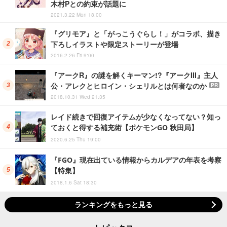
木村Pとの約束が話題に
2021.3.22 Mon 18:00
『グリモア』と「がっこうぐらし！」がコラボ、描き
下ろしイラストや限定ストーリーが登場
2016.2.26 Fri 9:00
『アークR』の謎を解くキーマン!?『アークIII』主人
公・アレクとヒロイン・シェリルとは何者なのか
PR
2018.10.31 Wed 21:35
レイド続きで回復アイテムが少なくなってない？知っ
ておくと得する補充術【ポケモンGO 秋田局】
2020.6.25 Thu 19:00
『FGO』現在出ている情報からカルデアの年表を考察
【特集】
2018.1.6 Sat 18:30
ランキングをもっと見る