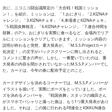
次に、ニコニコ闘会議限定の「大合戦！戦国ミッショ
ン！」を紹介。ミッションは、「1.おにぎり」「2.KIZNAチ
ャレンジ」「3.KIZNAチェキ」「4.来場者とKIZNAチェキ」
「5.戦国炎舞格言」「6.KIZNAチャレンジ」「7.連合仲間を
鼓舞」の7つ。おにぎりを実際に食べるなど、会場内でリア
ルにミッションをクリアしていきます。ミッション内容の
説明が終わると突然、重大発表が。「M.S.S.Projectカード
化決定！」の文字がバックスクリーンに映し出されると、
コメントに驚きの声が。しかし、一番驚いていたのは、重
大発表の内容を聞かされていなかったM.S.S.Pメンバーでし
た。カードは、今年の春に配布予定とのこと。
カードデザインを決めるコーナーでは、M.S.S.Pメンバーが
イラストを描いて、実際にポーズをとっていました。ポー
ズを決めるメンバーを、『戦国炎舞』スタッフの織田さん
がスマホでパシャリと撮った後は、もう1つ重大発表があり
ました。それは、この後に行われるFB連合とKIKKUN連合