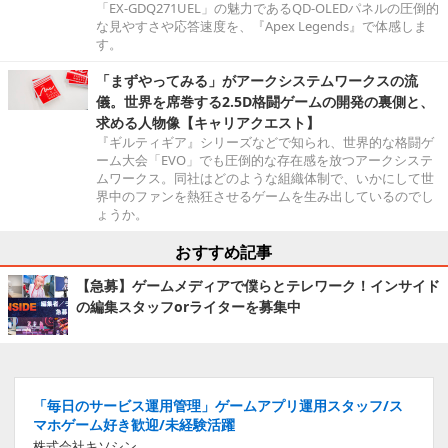
「EX-GDQ271UEL」の魅力であるQD-OLEDパネルの圧倒的
な見やすさや応答速度を、『Apex Legends』で体感しま
す。
「まずやってみる」がアークシステムワークスの流
儀。世界を席巻する2.5D格闘ゲームの開発の裏側と、
求める人物像【キャリアクエスト】
『ギルティギア』シリーズなどで知られ、世界的な格闘ゲ
ーム大会「EVO」でも圧倒的な存在感を放つアークシステ
ムワークス。同社はどのような組織体制で、いかにして世
界中のファンを熱狂させるゲームを生み出しているのでし
ょうか。
おすすめ記事
【急募】ゲームメディアで僕らとテレワーク！インサイド
の編集スタッフorライターを募集中
「毎日のサービス運用管理」ゲームアプリ運用スタッフ/ス
マホゲーム好き歓迎/未経験活躍
株式会社キソシン