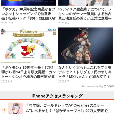
『ポケカ』30周年記念商品がセブ
PSディスク生産終了について、メ
ンネットショッピングで抽選販
キシコのゲーマー議員による独占
売！拡張パック「30th CELEBRAT
禁止法違反の訴えが正式に進展―
ION」と「エーフィ・ブラッキー
「テクノロジーは自由を拡大する
2026.7.11
2026.8.6
セット」が対象
ために役立つべき」
『ポケモン』30周年一番くじ第1
なんという太もも…これをプラモ
弾が12月14日より順次再販！カン
デルで？！トリダモノ氏のオリキ
トー～シンオウ地方の御三家が集
ャラ「MXちゃん」が組み立てキ
まった時計、ぬいぐるみなど記念
ット化―持ってるケースはレール
2026.8.5
2026.8.7
グッズ盛りだくさん
ガンに変形
Recommended by
iPhoneアクセスランキング
『ウマ娘』ゴールドシップが“Cygamesの全ゲー
ム”に出るかも？「ぱかチューブっ!」20万人突破で、