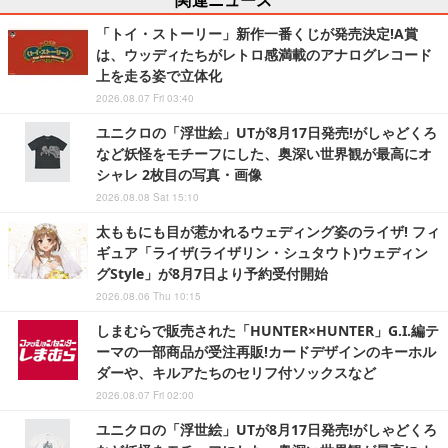
「トイ・ストーリー」新作一番くじが発売決定!A賞
は、ウッディたちがレトロ感満載のアナログレコード
上を走る姿で立体化
2026.08.07 Fri 03:40
ユニクロの「浮世絵」UTが8月17日発売!がしゃどくろ
など妖怪をモチーフにした、奥深い世界観が最高にオ
シャレ 2枚目の写真・画像
2026.08.08 Sat 15:10
太ももにも目が惹かれるウェディング姿のライザ! フィ
ギュア「ライザ(ライザリン・シュタウト)ウェディン
グStyle」が8月7日より予約受付開始
2026.08.06 Thu 10:15
しまむらで販売された「HUNTER×HUNTER」G.I.編テ
ーマの一部商品が受注再販!カードデザインのキーホル
ダーや、キルアたちのセリフ付ソックスなど
2026.08.07 Fri 02:00
ユニクロの「浮世絵」UTが8月17日発売!がしゃどくろ