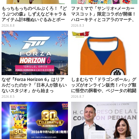
もっちもっちのベルぶくろ！『ど
ファミマで「サンリオ×メーカー
うぶつの森』しずえなどキャラ＆
マスコット」限定コラボが開催！
アイテム計8種ぬいぐるみとボー
ハローキティとコアラのマーチ、
ルチェーン付きマスコットが発売
ハンギョドンと出前坊やなど全26
2026.8.8
2026.8.3
キャラが夢の共演
なぜ『Forza Horizon 6』はリア
しまむらで「ドラゴンボール」グ
ルだったのか？「日本人が誰もい
ッズがオンライン販売！バッグ類
ないスタジオ」から始まっ
に悟空の胴着や、ベジータの戦闘
た、“生活感のある日本"の作り方
服を大胆デザイン
2026.8.5
2026.8.7
【CEDEC2026】