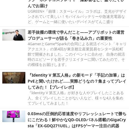
んでお届け
UGREEN×『崩壊：スターレイル』コラボは、爻光がデザイ
ンされていて美しい！モバイルバッテリーや急速充電器な
ど、ゲームと一緒に使いたいデバイスがてんこ盛り
若手抜擢の環境で学んだこと――アプリボットの運営
プロデューサーが語る「巻き込み力」の重要性
4GamerとGame*Sparkの合同による就活イベント「キャリ
アクエスト」の第4回が東京都立産業貿易センター浜松町
館で開催されました。このイベントに合わせ、自身の就活
時のエピソードを若手クリエイターに聞いてみたので、そ
の模様をお届けします。
『Identity V 第五人格』の新モード「手記の加筆」は
PvEと聞いたけれど……実際どうなの？集まってプレイ
してみた！【プレイレポ】
『Identity V 第五人格』が好きな人やプレイしたことある
人、全くプレイしたことがない人など、様々な4人を集め
てプレイしてみました！
0.03msの圧倒的応答速度やリフレッシュレートで勝ち
にこだわる！鮮やかなQD-OLEDパネル搭載のGigaCry
sta「EX-GDQ271UEL」はFPSゲーマー注目の武器