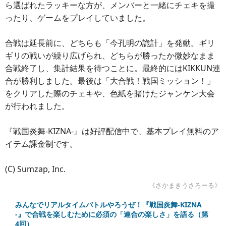
ら選ばれたラッキーな方が、メンバーと一緒にチェキを撮
ったり、ゲームをプレイしていました。
合戦は延長前に、どちらも「今孔明の詭計」を発動。ギリ
ギリの戦いが繰り広げられ、どちらが勝ったか微妙なまま
合戦終了し、集計結果を待つことに。最終的にはKIKKUN連
合が勝利しました。最後は「大合戦！戦国ミッション！」
をクリアした際のチェキや、色紙を賭けたジャンケン大会
が行われました。
『戦国炎舞-KIZNA-』は好評配信中で、基本プレイ無料のア
イテム課金制です。
(C) Sumzap, Inc.
《さかまきうさろーる》
みんなでリアルタイムバトルやろうぜ！『戦国炎舞-KIZNA
-』で合戦を楽しむために必須の「連合の楽しさ」を語る（第
4回）