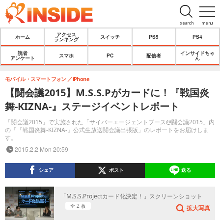
search
menu
アクセス
ホーム
スイッチ
PS5
PS4
ランキング
読者
インサイドちゃ
スマホ
PC
配信者
アンケート
ん
モバイル・スマートフォン
iPhone
【闘会議2015】M.S.S.Pがカードに！『戦国炎
舞-KIZNA-』ステージイベントレポート
「闘会議2015」で実施された「サイバーエージェントブース@闘会議2015」内
の「『戦国炎舞-KIZNA-』公式生放送闘会議出張版」のレポートをお届けしま
す。
2015.2.2 Mon 20:59
シェア
ポスト
送る
「M.S.S.Projectカード化決定！」スクリーンショット
全 2 枚
拡大写真