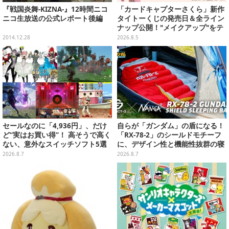
『戦国炎舞-KIZNA-』12時間ニコ
「カードキャプターさくら」新作
ニコ生放送の公式レポート後編
タイトーくじの発売日＆全ライン
ナップ公開！"メイクアップ"をテ
ーマに、日常でも使いたくなるア
2014.12.28
2026.8.5
イテムがズラリ
セールなのに「4,936円」、だけ
自らが「ガンダム」の盾になる！
ど“実はお買い得”！ 高そうで高く
「RX-78-2」のシールドモチーフ
ない、意外なスイッチソフト5選
に、デザイン性と機能性抜群の寝
袋がプレバンで2次予約
2026.8.7
2026.8.7