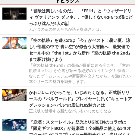
トピックス
「冒険は楽しいものだ」 ─『FF11』と『ウィザードリ
ィ ヴァリアンツ ダフネ』、"優しくないRPG"の沼にど
っぷり沈んだ4人の話
ふたつの沼の住人たちが語る奥深さとは。
『空の軌跡』を遊ぶのは「今」がベスト！暑い夏、涼
しい部屋の中で“青い空”が似合う大冒険へ―最安値で
セール中の『the 1st』から新作『空の軌跡 the 2nd』
まで駆け抜けよう
『空の軌跡 the 2nd』の発売が目前に迫る今こそ、『空の
軌跡 the 1st』から遊び始める絶好のタイミング！ 快適に
なったゲームシステムや新要素を交えながら、今遊びたい
本シリーズの魅力を紹介します。
かわいい…だからこそ、いじめたくなる。正式版リリ
ースの『パルワールド』プレイヤーに訊く“キュートア
グレッション×パル”の底知れぬ魅力とは
正式版で登場する新たなパルもいじめたくなる！
『崩壊：スターレイル』爻光とUGREENのコラボは
「限定ギフトBOX」が超豪華！全6商品に使える5％オ
フクーポンやコスプレイヤー撮影会など、盛りだくさ