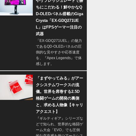
やリフレッシュレートで勝
ちにこだわる！鮮やかなQ
D-OLEDパネル搭載のGiga
Crysta「EX-GDQ271UE
L」はFPSゲーマー注目の
武器
「EX-GDQ271UEL」の魅力
であるQD-OLEDパネルの圧
倒的な見やすさや応答速度
を、『Apex Legends』で体
感します。
「まずやってみる」がアー
クシステムワークスの流
儀。世界を席巻する2.5D
格闘ゲームの開発の裏側
と、求める人物像【キャリ
アクエスト】
『ギルティギア』シリーズな
どで知られ、世界的な格闘ゲ
ーム大会「EVO」でも圧倒
的な存在感を放つアークシス