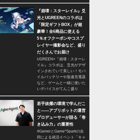
『崩壊：スターレイル』爻
光とUGREENのコラボは
「限定ギフトBOX」が超
豪華！全6商品に使える
5％オフクーポンやコスプ
レイヤー撮影会など、盛り
だくさんでお届け
UGREEN×『崩壊：スターレ
イル』コラボは、爻光がデザ
インされていて美しい！モバ
イルバッテリーや急速充電器
など、ゲームと一緒に使いた
いデバイスがてんこ盛り
若手抜擢の環境で学んだこ
と――アプリボットの運営
プロデューサーが語る「巻
き込み力」の重要性
4GamerとGame*Sparkの合
同による就活イベント「キャ