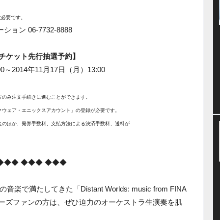
枚必要です。
 06-7732-8888
E チケット先行抽選予約】
0～2014年11月17日（月）13:00
方のみ注文手続きに進むことができます。
「スクウェア・エニックスアカウント」の登録が必要です。
ト代金のほか、発券手数料、支払方法による決済手数料、送料が
◆◆◆ ◆◆◆ ◆◆◆
してきた「Distant Worlds: music from FINA
。シリーズファンの方は、ぜひ迫力のオーケストラ生演奏を肌