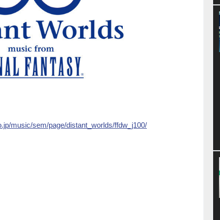
o.jp/music/sem/page/distant_worlds/ffdw_j100/