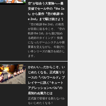
空”が似合う大冒険へ―最
安値でセール中の『the 1s
t』から新作『空の軌跡 th
e 2nd』まで駆け抜けよう
『空の軌跡 the 2nd』の発売
が目前に迫る今こそ、『空の
軌跡 the 1st』から遊び始め
る絶好のタイミング！ 快適
になったゲームシステムや新
要素を交えながら、今遊びた
い本シリーズの魅力を紹介し
ます。
かわいい…だからこそ、い
じめたくなる。正式版リリ
ースの『パルワールド』プ
レイヤーに訊く“キュート
アグレッション×パル”の
底知れぬ魅力とは
正式版で登場する新たなパル
もいじめたくなる！