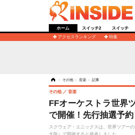
ホーム
スイッチ2
スイッチ
アクセスランキング
特集
ホーム
›
その他
›
音楽
›
記事
その他
音楽
FFオーケストラ世界ツア
で開催！先行抽選予約
スクウェア・エニックスは、世界ツアーのオーケストラ
大阪）で開催すると発表しました。