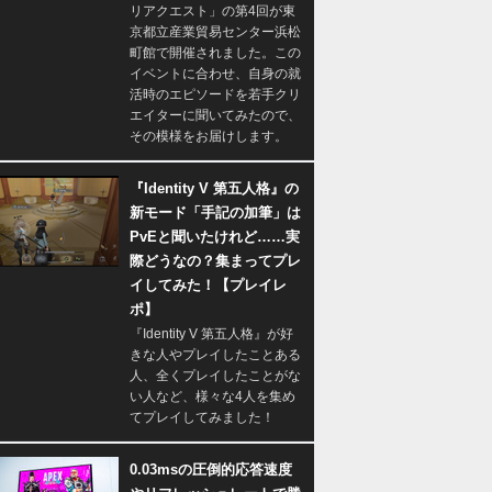
リアクエスト」の第4回が東
京都立産業貿易センター浜松
町館で開催されました。この
イベントに合わせ、自身の就
活時のエピソードを若手クリ
エイターに聞いてみたので、
その模様をお届けします。
『Identity V 第五人格』の
新モード「手記の加筆」は
PvEと聞いたけれど……実
際どうなの？集まってプレ
イしてみた！【プレイレ
ポ】
『Identity V 第五人格』が好
きな人やプレイしたことある
人、全くプレイしたことがな
い人など、様々な4人を集め
てプレイしてみました！
0.03msの圧倒的応答速度