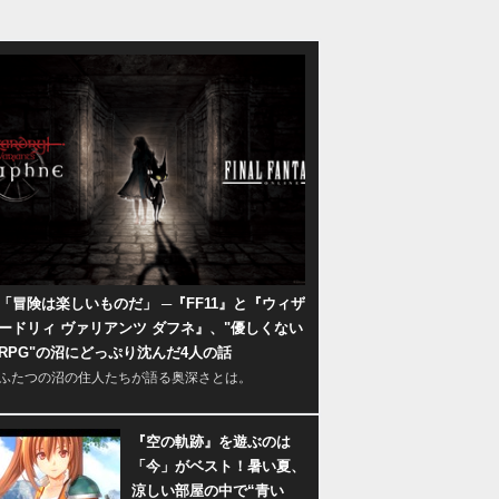
「冒険は楽しいものだ」 ─『FF11』と『ウィザ
ードリィ ヴァリアンツ ダフネ』、"優しくない
RPG"の沼にどっぷり沈んだ4人の話
ふたつの沼の住人たちが語る奥深さとは。
『空の軌跡』を遊ぶのは
「今」がベスト！暑い夏、
涼しい部屋の中で“青い