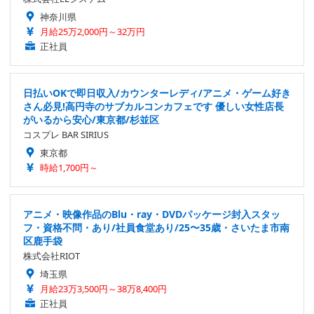
神奈川県
月給25万2,000円～32万円
正社員
日払いOKで即日収入/カウンターレディ/アニメ・ゲーム好き
さん必見!高円寺のサブカルコンカフェです 優しい女性店長
がいるから安心/東京都/杉並区
コスプレ BAR SIRIUS
東京都
時給1,700円～
アニメ・映像作品のBlu・ray・DVDパッケージ封入スタッ
フ・資格不問・あり/社員食堂あり/25〜35歳・さいたま市南
区鹿手袋
株式会社RIOT
埼玉県
月給23万3,500円～38万8,400円
正社員