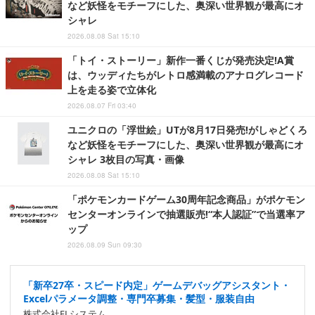
など妖怪をモチーフにした、奥深い世界観が最高にオ
シャレ
2026.08.08 Sat 15:10
「トイ・ストーリー」新作一番くじが発売決定!A賞
は、ウッディたちがレトロ感満載のアナログレコード
上を走る姿で立体化
2026.08.07 Fri 03:40
ユニクロの「浮世絵」UTが8月17日発売!がしゃどくろ
など妖怪をモチーフにした、奥深い世界観が最高にオ
シャレ 3枚目の写真・画像
2026.08.08 Sat 15:10
「ポケモンカードゲーム30周年記念商品」がポケモン
センターオンラインで抽選販売!“本人認証”で当選率ア
ップ
2026.08.09 Sun 09:30
「新卒27卒・スピード内定」ゲームデバッグアシスタント・
Excelパラメータ調整・専門卒募集・髪型・服装自由
株式会社ELシステム