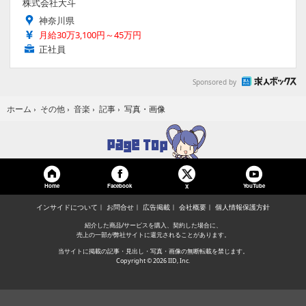
株式会社大斗
神奈川県
月給30万3,100円～45万円
正社員
Sponsored by
写真・画像
ホーム
›
その他
›
音楽
›
記事
›
Home
Facebook
YouTube
X
インサイドについて
お問合せ
広告掲載
会社概要
個人情報保護方針
紹介した商品/サービスを購入、契約した場合に、
売上の一部が弊社サイトに還元されることがあります。
当サイトに掲載の記事・見出し・写真・画像の無断転載を禁じます。
Copyright © 2026 IID, Inc.