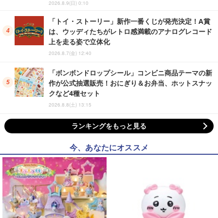
2026.8.9(日) 0:10
「トイ・ストーリー」新作一番くじが発売決定！A賞
は、ウッディたちがレトロ感満載のアナログレコード
上を走る姿で立体化
2026.8.7(金) 12:40
「ボンボンドロップシール」コンビニ商品テーマの新
作が公式抽選販売！おにぎり＆お弁当、ホットスナッ
クなど4種セット
2026.8.8(土) 13:15
ランキングをもっと見る
今、あなたにオススメ