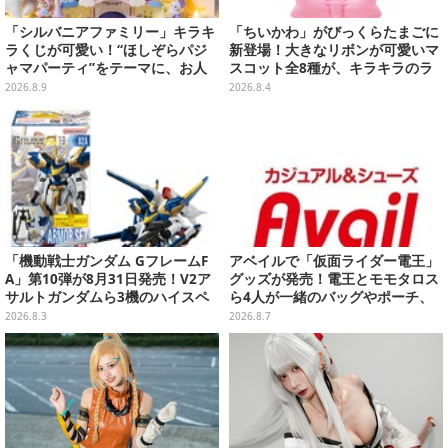
「シルバニアファミリー」キラキ
「ちいかわ」がびっくらたまごに
ラくじが可愛い！“ほしぞらパジ
新登場！大きなリボンが可愛いマ
ャマパーティ”をテーマに、お人
スコット全8種が、キラキラのラ
形や建物がラインナップ
メ入り入浴剤から飛び出す
2026.8.9
2026.8.4
「機動戦士ガンダム GフレームF
アベイルで「仮面ライダー電王」
A」第10弾が8月31日発売！V2ア
グッズが発売！電王とモモタロス
サルトガンダムら3機のハイスペ
ら4人が一緒のバッグやポーチ、
ック可動フィギュア
収納ボックスも
2026.8.3
2026.8.7