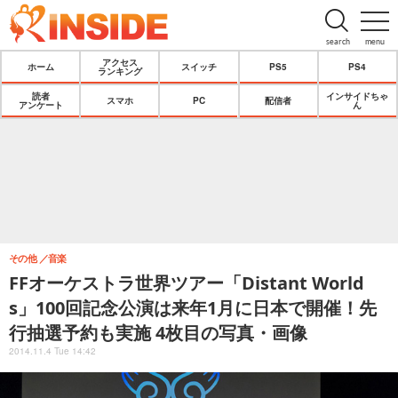
search
menu
アクセス
ホーム
スイッチ
PS5
PS4
ランキング
読者
インサイドちゃ
スマホ
PC
配信者
アンケート
ん
その他
音楽
FFオーケストラ世界ツアー「Distant World
s」100回記念公演は来年1月に日本で開催！先
行抽選予約も実施 4枚目の写真・画像
2014.11.4 Tue 14:42