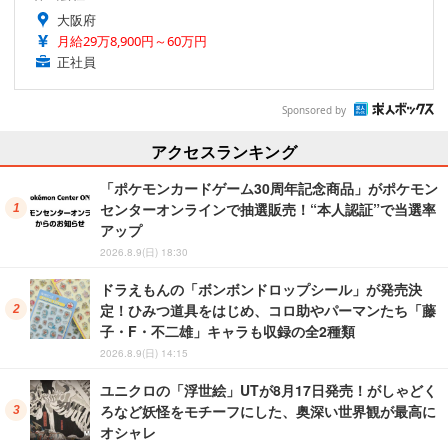
大阪府
月給29万8,900円～60万円
正社員
Sponsored by
アクセスランキング
「ポケモンカードゲーム30周年記念商品」がポケモン
センターオンラインで抽選販売！“本人認証”で当選率
アップ
2026.8.9(日) 18:30
ドラえもんの「ボンボンドロップシール」が発売決
定！ひみつ道具をはじめ、コロ助やパーマンたち「藤
子・F・不二雄」キャラも収録の全2種類
2026.8.9(日) 14:15
ユニクロの「浮世絵」UTが8月17日発売！がしゃどく
ろなど妖怪をモチーフにした、奥深い世界観が最高に
オシャレ