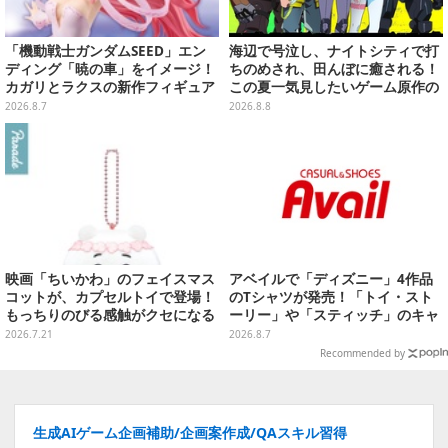
「機動戦士ガンダムSEED」エン
海辺で号泣し、ナイトシティで打
ディング「暁の車」をイメージ！
ちのめされ、田んぼに癒される！
カガリとラクスの新作フィギュア
この夏一気見したいゲーム原作の
がプライズに
名作アニメ10選を一挙紹介【特
2026.8.7
2026.8.8
集】
映画「ちいかわ」のフェイスマス
アベイルで「ディズニー」4作品
コットが、カプセルトイで登場！
のTシャツが発売！「トイ・スト
もっちりのびる感触がクセになる
ーリー」や「スティッチ」のキャ
ハチワレ、セイレーンなど全5種
ラを刺しゅうでデザイン
2026.7.21
2026.8.7
Recommended by
生成AIゲーム企画補助/企画案作成/QAスキル習得