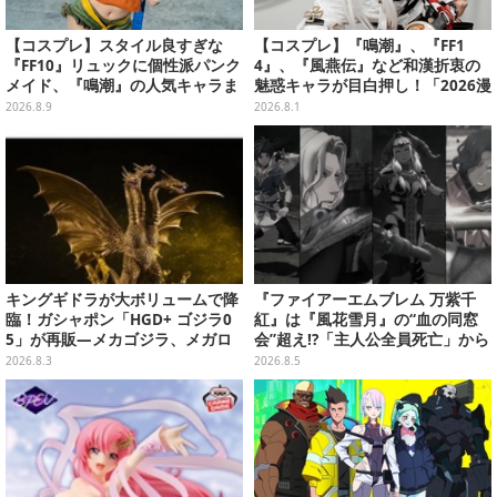
【コスプレ】スタイル良すぎな
【コスプレ】『鳴潮』、『FF1
『FF10』リュックに個性派パンク
4』、『風燕伝』など和漢折衷の
メイド、『鳴潮』の人気キャラま
魅惑キャラが目白押し！「2026漫
で「ワンフェス」美女レイヤー6
画博覧会」美麗レイヤー13選【写
2026.8.9
2026.8.1
選【写真28枚】
真39枚】
キングギドラが大ボリュームで降
『ファイアーエムブレム 万紫千
臨！ガシャポン「HGD+ ゴジラ0
紅』は『風花雪月』の“血の同窓
5」が再販―メカゴジラ、メガロ
会”超え!?「主人公全員死亡」から
なども揃った全4種
始まる物語は、様々なシリーズ作
2026.8.3
2026.8.5
を想起させる