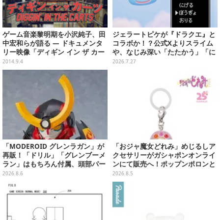
ゲーム音楽黎明期を小沢純子、田
ジェラートピケが『ドラクエ』と
中宏和らが語る ― ドキュメンタ
コラボか！？公式Xよりスライム
リー映像「ディギン イン ザ カー
や、なじみ深い「たたかう」「に
ツ」第1話は本日公開
げる」のコマンドウィンドウが投
2014.9.4
2026.7.27
稿
「MODEROID グレンラガン」が
「おジャ魔女どれみ」めじるしア
再販！「ドリル」「グレンブーメ
クセサリーがガシャポンオンライ
ラン」はもちろん付属、頭部パー
ンにて販売へ！ポップンポロンと
ツを組み替えると「ラガン」も再
魔法玉の2連チャームなど全9種
2026.8.6
2026.8.5
現可能