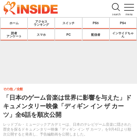
search
menu
アクセス
ホーム
スイッチ
PS5
PS4
ランキング
読者
インサイドちゃ
スマホ
PC
配信者
アンケート
ん
その他
全般
「日本のゲーム音楽は世界に影響を与えた」ド
キュメンタリー映像「ディギン イン ザ カー
ツ」全6話を順次公開
レッドブル・ミュージックアカデミーは、日本のテレビゲーム音楽に隠された
歴史を探るドキュメンタリー映像「ディギン イン ザ カーツ」を9月4日より順
次公開すると発表し、予告編動画を公開しました。