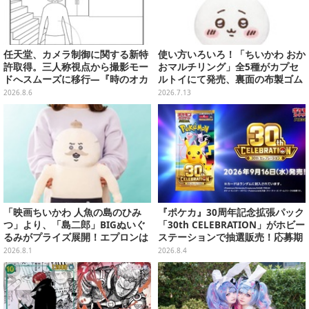
任天堂、カメラ制御に関する新特
使い方いろいろ！「ちいかわ おか
許取得。三人称視点から撮影モー
おマルチリング」全5種がカプセ
ドへスムーズに移行―『時のオカ
ルトイにて発売、裏面の布製ゴム
リナ』リメイク版との関連を推測
リングにより持ち物にも付けられ
2026.8.6
2026.7.13
する声も
る
「映画ちいかわ 人魚の島のひみ
『ポケカ』30周年記念拡張パック
つ」より、「島二郎」BIGぬいぐ
「30th CELEBRATION」がホビー
るみがプライズ展開！エプロンは
ステーションで抽選販売！応募期
ポケット付き
間は8月6日23時59分まで
2026.8.1
2026.8.4