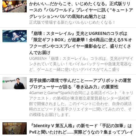
かわいい…だからこそ、いじめたくなる。正式版リリ
ースの『パルワールド』プレイヤーに訊く“キュートア
グレッション×パル”の底知れぬ魅力とは
正式版で登場する新たなパルもいじめたくなる！
『崩壊：スターレイル』爻光とUGREENのコラボは
「限定ギフトBOX」が超豪華！全6商品に使える5％オ
フクーポンやコスプレイヤー撮影会など、盛りだくさ
んでお届け
UGREEN×『崩壊：スターレイル』コラボは、爻光がデザイ
ンされていて美しい！モバイルバッテリーや急速充電器な
ど、ゲームと一緒に使いたいデバイスがてんこ盛り
若手抜擢の環境で学んだこと――アプリボットの運営
プロデューサーが語る「巻き込み力」の重要性
4GamerとGame*Sparkの合同による就活イベント「キャリ
アクエスト」の第4回が東京都立産業貿易センター浜松町
館で開催されました。このイベントに合わせ、自身の就活
時のエピソードを若手クリエイターに聞いてみたので、そ
の模様をお届けします。
『Identity V 第五人格』の新モード「手記の加筆」は
PvEと聞いたけれど……実際どうなの？集まってプレイ