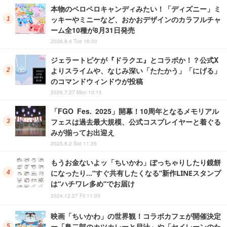
本物のペロペロキャンディみたい！「ディズニー」ミ
ッキーやミニーなど、おかおデザインのカラフルチャ
ーム全10種が8月31日発売
2026.8.4 Tue 16:00
ジェラートピケが『ドラクエ』とコラボか！？公式X
よりスライムや、なじみ深い「たたかう」「にげる」
のコマンドウィンドウが投稿
2026.7.27 Mon 10:15
「FGO Fes. 2025」開幕！10周年となるメモリアル
フェスは過去最大規模、公式コスプレイヤーと着ぐる
みが揃ってお出迎え
2025.8.2 Sat 11:35
もうお金ないよッ「ちいかわ」ぽっちゃりしたり鏡餅
になったり…“すぐ共有したくなる”新作LINEスタンプ
は“ハチワレ多め”でお届け
2024.12.27 Fri 11:00
映画「ちいかわ」の世界観！コラボカフェが開催決定
ー「島二郎のカツカレーと貝汁」や「セイレーンのた