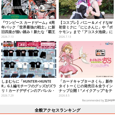
『ワンピース カードゲーム』4周
【コスプレ】バニー＆メイドなW
年パック「世界最強の戦士」に新
初音ミクに「にじさんじ」や『ポ
旧四皇が揃い踏み！新たな「覇王
ケモン』まで「アコスタ池袋」に
色SP」のゾロ、ヤマトなど28枚も
集った美麗レイヤー13選【写真60
2026.7.13
2026.7.13
の新カード一挙公開
枚】
しまむらに「HUNTER×HUNTE
「カードキャプターさくら」新作
R」G.I.編モチーフのグッズがズラ
タイトーくじの発売日＆全ライン
リ！カードデザインのアパレル・
ナップ公開！"メイクアップ"をテ
雑貨、ゴレイヌの「オレが3人分
ーマに、日常でも使いたくなるア
2026.7.29
2026.8.5
になる…」も
イテムがズラリ
Recommended by
全般アクセスランキング