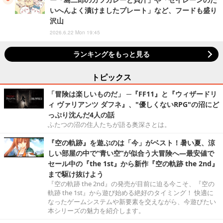
いへんよく漬けましたプレート」など、フードも盛り
沢山
2026.6.22 Mon 19:45
ランキングをもっと見る
トピックス
「冒険は楽しいものだ」 ─『FF11』と『ウィザードリ
ィ ヴァリアンツ ダフネ』、"優しくないRPG"の沼にど
っぷり沈んだ4人の話
ふたつの沼の住人たちが語る奥深さとは。
『空の軌跡』を遊ぶのは「今」がベスト！暑い夏、涼
しい部屋の中で“青い空”が似合う大冒険へ―最安値で
セール中の『the 1st』から新作『空の軌跡 the 2nd』
まで駆け抜けよう
『空の軌跡 the 2nd』の発売が目前に迫る今こそ、『空の
軌跡 the 1st』から遊び始める絶好のタイミング！ 快適に
なったゲームシステムや新要素を交えながら、今遊びたい
本シリーズの魅力を紹介します。