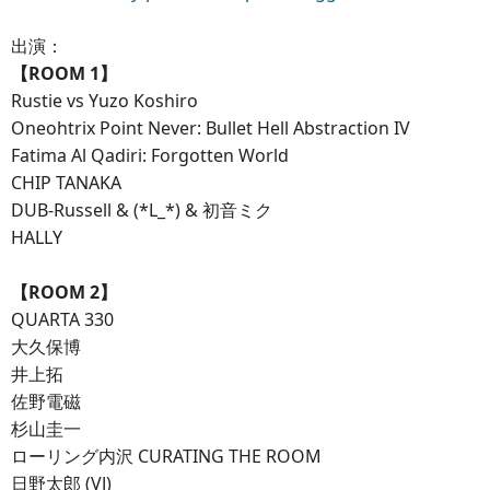
出演：
【ROOM 1】
Rustie vs Yuzo Koshiro
Oneohtrix Point Never: Bullet Hell Abstraction IV
Fatima Al Qadiri: Forgotten World
CHIP TANAKA
DUB-Russell & (*L_*) & 初音ミク
HALLY
【ROOM 2】
QUARTA 330
大久保博
井上拓
佐野電磁
杉山圭一
ローリング内沢 CURATING THE ROOM
日野太郎 (VJ)