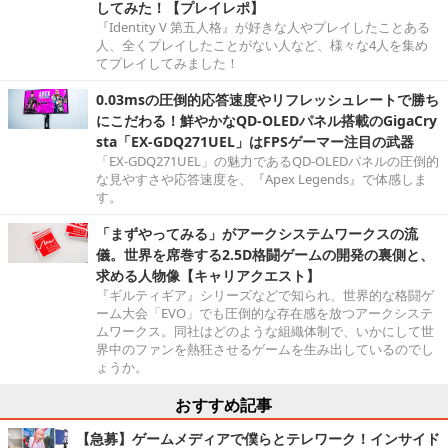
してみた！【プレイレポ】
『Identity V 第五人格』が好きな人やプレイしたことある
人、全くプレイしたことがない人など、様々な4人を集め
てプレイしてみました！
0.03msの圧倒的応答速度やリフレッシュレートで勝ち
にこだわる！鮮やかなQD-OLEDパネル搭載のGigaCry
sta「EX-GDQ271UEL」はFPSゲーマー注目の武器
「EX-GDQ271UEL」の魅力であるQD-OLEDパネルの圧倒的
な見やすさや応答速度を、『Apex Legends』で体感しま
す。
「まずやってみる」がアークシステムワークスの流
儀。世界を席巻する2.5D格闘ゲームの開発の裏側と、
求める人物像【キャリアクエスト】
『ギルティギア』シリーズなどで知られ、世界的な格闘ゲ
ーム大会「EVO」でも圧倒的な存在感を放つアークシステ
ムワークス。同社はどのような組織体制で、いかにして世
界中のファンを熱狂させるゲームを生み出しているのでし
ょうか。
おすすめ記事
【急募】ゲームメディアで僕らとテレワーク！インサイド