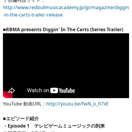
予告編特設サイト：
http://www.redbullmusicacademy.jp/jp/magazine/diggin
-in-the-carts-trailer-release
■RBMA presents Diggin' In The Carts (Series Trailer)
YouTube 動画URL：
http://youtu.be/fwN_o_fi7xE
■エピソード紹介
・Episode 1 テレビゲームミュージックの到来