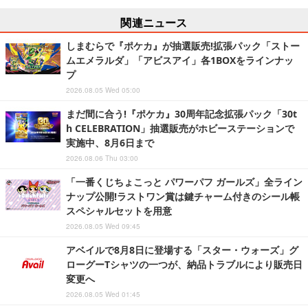
関連ニュース
しまむらで『ポケカ』が抽選販売!拡張パック「ストー
ムエメラルダ」「アビスアイ」各1BOXをラインナッ
プ
2026.08.05 Wed 05:00
まだ間に合う!『ポケカ』30周年記念拡張パック「30t
h CELEBRATION」抽選販売がホビーステーションで
実施中、8月6日まで
2026.08.06 Thu 03:00
「一番くじちょこっと パワーパフ ガールズ」全ライン
ナップ公開!ラストワン賞は鍵チャーム付きのシール帳
スペシャルセットを用意
2026.08.05 Wed 09:45
アベイルで8月8日に登場する「スター・ウォーズ」グ
ローグーTシャツの一つが、納品トラブルにより販売日
変更へ
2026.08.05 Wed 01:45