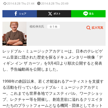
2014.8.28 Thu 21:44
2014.8.28 Thu 20:49
シェア
ポスト
送る
植松伸夫氏
全 5 枚
拡大写真
レッドブル・ミュージックアカデミーは、日本のテレビゲ
ーム音楽に隠された歴史を探るドキュメンタリー映像「デ
ィギン イン ザ カーツ」を9月4日より順次公開すると発表
し、予告編動画を公開しました。
1998年の創設以来、若く才能溢れるアーティストを支援す
る活動を行っているレッドブル・ミュージックアカデミ
ー。これまでも世界各地でフェスティバル、ワークショッ
プ、レクチャー等を開催し、創造意欲に溢れるクリエイタ
ーたちのプラットフォームとなる機関・団体としてネット