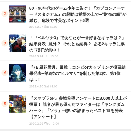
80・90年代のゲーム少年に告ぐ！『カプコンアーケ
ードスタジアム』の起動は覚悟の上で─“財布の紐”が
緩む、危険で甘美なポイント5選
2021.2.27 Sat 12:00
「『ペルソナ3』であなたが一番好きなキャラは？」
結果発表─意外？ それとも納得？ ある2キャラに票
の“7割”が集中！
2018.5.24 Thu 13:00
『FE 風花雪月』最推しコンビorカップリング投票結
果発表─第3位の“ヒルマリ”を制した第2位、第1位
は…！
2022.4.30 Sat 18:00
『スマブラSP』参戦希望アンケートに3,000人以上が
投票！ 読者が最も望んだファイターは『キングダム
ハーツ』「ソラ」─想いの詰まったベスト15を発表
【アンケート】
2020.2.26 Wed 12:00