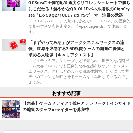
0.03msの圧倒的応答速度やリフレッシュレートで勝ち
にこだわる！鮮やかなQD-OLEDパネル搭載のGigaCry
sta「EX-GDQ271UEL」はFPSゲーマー注目の武器
「EX-GDQ271UEL」の魅力であるQD-OLEDパネルの圧倒的
な見やすさや応答速度を、『Apex Legends』で体感しま
す。
「まずやってみる」がアークシステムワークスの流
儀。世界を席巻する2.5D格闘ゲームの開発の裏側と、
求める人物像【キャリアクエスト】
『ギルティギア』シリーズなどで知られ、世界的な格闘ゲ
ーム大会「EVO」でも圧倒的な存在感を放つアークシステ
ムワークス。同社はどのような組織体制で、いかにして世
界中のファンを熱狂させるゲームを生み出しているのでし
ょうか。
おすすめ記事
【急募】ゲームメディアで僕らとテレワーク！インサイド
の編集スタッフorライターを募集中