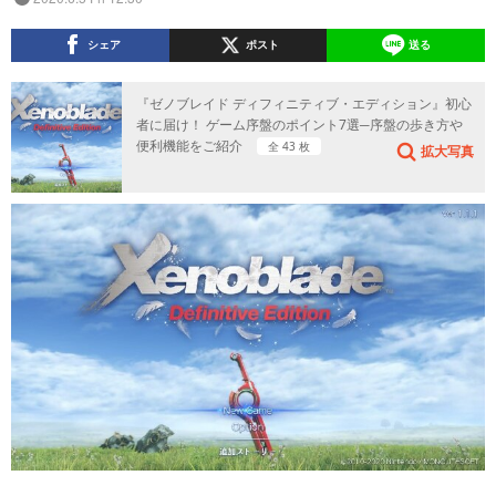
シェア
ポスト
送る
『ゼノブレイド ディフィニティブ・エディション』初心
者に届け！ ゲーム序盤のポイント7選─序盤の歩き方や
便利機能をご紹介
全 43 枚
拡大写真