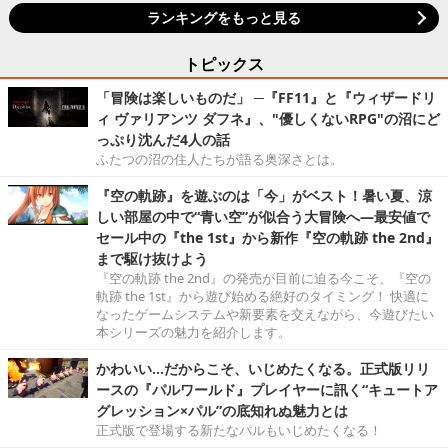
ランキングをもっと見る
トピックス
「冒険は楽しいものだ」 ─『FF11』と『ウィザードリ
ィ ヴァリアンツ ダフネ』、"優しくないRPG"の沼にど
っぷり沈んだ4人の話
ふたつの沼の住人たちが語る奥深さとは。
『空の軌跡』を遊ぶのは「今」がベスト！暑い夏、涼
しい部屋の中で“青い空”が似合う大冒険へ―最安値で
セール中の『the 1st』から新作『空の軌跡 the 2nd』
まで駆け抜けよう
『空の軌跡 the 2nd』の発売が目前に迫る今こそ、『空の
軌跡 the 1st』から遊び始める絶好のタイミング！ 快適に
なったゲームシステムや新要素を交えながら、今遊びたい
本シリーズの魅力を紹介します。
かわいい…だからこそ、いじめたくなる。正式版リリ
ースの『パルワールド』プレイヤーに訊く“キュートア
グレッション×パル”の底知れぬ魅力とは
正式版で登場する新たなパルもいじめたくなる！