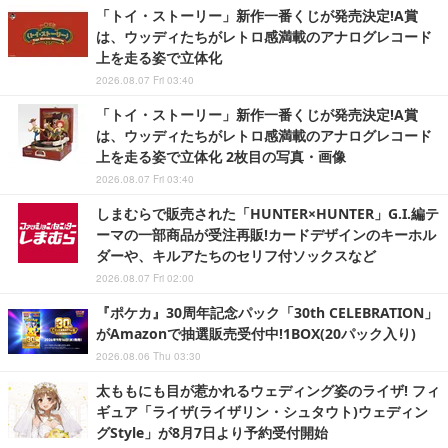
「トイ・ストーリー」新作一番くじが発売決定!A賞
は、ウッディたちがレトロ感満載のアナログレコード
上を走る姿で立体化
2026.08.07 Fri 03:40
「トイ・ストーリー」新作一番くじが発売決定!A賞
は、ウッディたちがレトロ感満載のアナログレコード
上を走る姿で立体化 2枚目の写真・画像
2026.08.07 Fri 03:40
しまむらで販売された「HUNTER×HUNTER」G.I.編テ
ーマの一部商品が受注再販!カードデザインのキーホル
ダーや、キルアたちのセリフ付ソックスなど
2026.08.07 Fri 02:00
『ポケカ』30周年記念パック「30th CELEBRATION」
がAmazonで抽選販売受付中!1BOX(20パック入り)
2026.08.06 Thu 03:30
太ももにも目が惹かれるウェディング姿のライザ! フィ
ギュア「ライザ(ライザリン・シュタウト)ウェディン
グStyle」が8月7日より予約受付開始