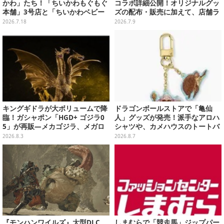
かわ」たち！「ちいかわもぐもぐ
コラボ詳細公開！オリジナルグッ
本舗」3号店と「ちいかわベビー
ズの配布・販売に加えて、店舗ラ
カステラ」がいよいよオープン
ッピングや”花火打ち上げ”まで盛
2026.7.18
2026.7.9
り沢山
キングギドラが大ボリュームで降
ドラゴンボールストアで「亀仙
臨！ガシャポン「HGD+ ゴジラ0
人」グッズが発売！派手なアロハ
5」が再販―メカゴジラ、メガロ
シャツや、カメハウスのトートバ
なども揃った全4種
ッグなど夏らしいアイテムがズラ
2026.8.3
2026.8.7
リ
『モンハンワイルズ』大型DLC
しまむらで「競走馬」ジップパー