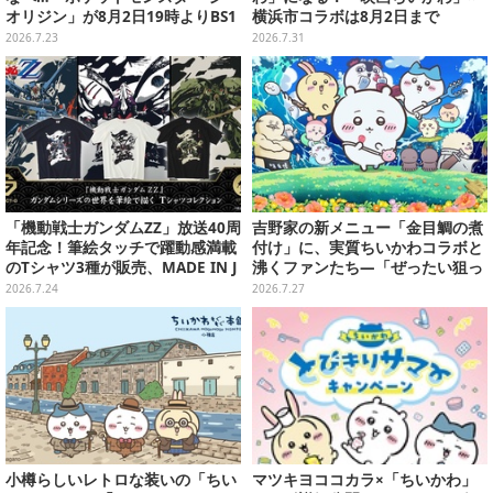
オリジン」が8月2日19時よりBS1
横浜市コラボは8月2日まで
2・日曜アニメ劇場で放送決定！
2026.7.23
2026.7.31
「機動戦士ガンダムZZ」放送40周
吉野家の新メニュー「金目鯛の煮
年記念！筆絵タッチで躍動感満載
付け」に、実質ちいかわコラボと
のTシャツ3種が販売、MADE IN J
沸くファンたち―「ぜったい狙っ
APANで品質にもこだわり
ただろ！」「映画公開のタイミン
2026.7.24
2026.7.27
グで妙だな？」
小樽らしいレトロな装いの「ちい
マツキヨココカラ×「ちいかわ」