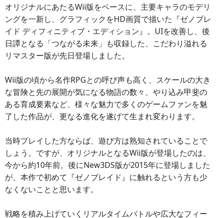
オリジナルにあたるWii版をベースに、主要キャラのモデリ
ングを一新し、グラフィックをHD画質で描いた『ゼノブレ
イド ディフィニティブ・エディション』。UIを改善し、後
日譚となる「つながる未来」も収録した、こだわり溢れる
リマスター版が先日登場しました。
Wii版の頃から名作RPGとの呼び声も高く、スケールの大き
な冒険と先の展開が気になる物語の数々、やり込み甲斐の
ある育成要素など、様々な魅力で多くのゲームファンを魅
了した作品が、更なる進化を遂げて生まれ変わります。
当時プレイした方ならば、遊び方は熟知されていることで
しょう。ですが、オリジナルとなるWii版が登場したのは、
今から約10年前。後にNew3DS版が2015年に登場しました
が、本作で初めて『ゼノブレイド』に触れるという方も少
なくないことと思います。
戦略を積み上げていくリアルタイムバトルや広大なフィー