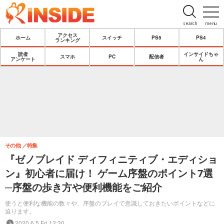
search
menu
アクセス
ホーム
スイッチ
PS5
PS4
ランキング
読者
インサイドちゃ
スマホ
PC
配信者
アンケート
ん
その他
特集
『ゼノブレイド ディフィニティブ・エディショ
ン』初心者に届け！ ゲーム序盤のポイント7選
─序盤の歩き方や便利機能をご紹介
使うと便利な機能の数々や、序盤のプレイで意識しておきたいポイントなどに
迫ります。
2020.6.5 Fri 12:30