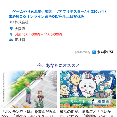
「ゲームやり込み勢、歓迎!」/アプリテスター/月収30万可/
未経験OK/オンライン選考OK/完全土日祝休み
BCC株式会社
大阪府
月給40万4,000円～44万5,000円
正社員
Sponsored by
今、あなたにオススメ
『ポケモン赤・緑』を遊んだみん
横浜の街が、まるごと「ちいか
なへ…「ポケットモンスター ジ・
わ」になる！「映画ちいかわ」×