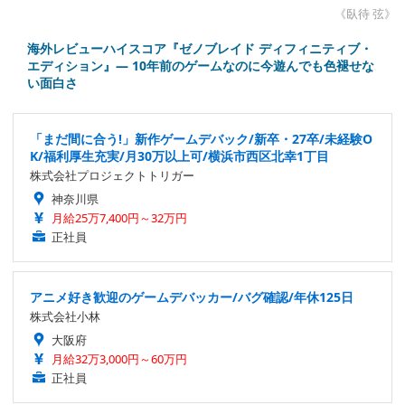
《臥待 弦》
海外レビューハイスコア『ゼノブレイド ディフィニティブ・
エディション』― 10年前のゲームなのに今遊んでも色褪せな
い面白さ
「まだ間に合う!」新作ゲームデバック/新卒・27卒/未経験O
K/福利厚生充実/月30万以上可/横浜市西区北幸1丁目
株式会社プロジェクトトリガー
神奈川県
月給25万7,400円～32万円
正社員
アニメ好き歓迎のゲームデバッカー/バグ確認/年休125日
株式会社小林
大阪府
月給32万3,000円～60万円
正社員