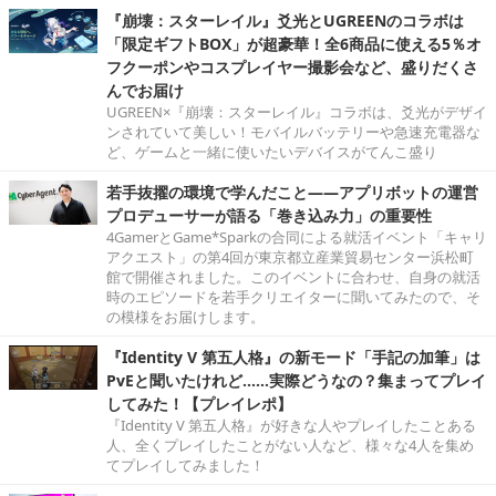
『崩壊：スターレイル』爻光とUGREENのコラボは
「限定ギフトBOX」が超豪華！全6商品に使える5％オ
フクーポンやコスプレイヤー撮影会など、盛りだくさ
んでお届け
UGREEN×『崩壊：スターレイル』コラボは、爻光がデザイ
ンされていて美しい！モバイルバッテリーや急速充電器な
ど、ゲームと一緒に使いたいデバイスがてんこ盛り
若手抜擢の環境で学んだこと――アプリボットの運営
プロデューサーが語る「巻き込み力」の重要性
4GamerとGame*Sparkの合同による就活イベント「キャリ
アクエスト」の第4回が東京都立産業貿易センター浜松町
館で開催されました。このイベントに合わせ、自身の就活
時のエピソードを若手クリエイターに聞いてみたので、そ
の模様をお届けします。
『Identity V 第五人格』の新モード「手記の加筆」は
PvEと聞いたけれど……実際どうなの？集まってプレイ
してみた！【プレイレポ】
『Identity V 第五人格』が好きな人やプレイしたことある
人、全くプレイしたことがない人など、様々な4人を集め
てプレイしてみました！