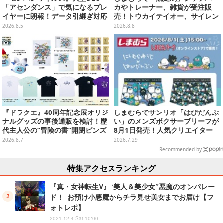
「アセンダンス」で気になるプレ
カやトレーナー、雑貨が受注販
イヤーに朗報！データ引継ぎ対応
売！トウカイテイオー、サイレン
の「序盤体験版」が本日8月5日配
ススズカなど名馬をデザイン
2026.8.5
2026.8.8
信
『ドラクエ』40周年記念展オリジ
しまむらでサンリオ「はぴだんぶ
ナルグッズの事後通販を検討！歴
い」のメンズボクサーブリーフが
代主人公の“冒険の書”開閉ピンズ
8月1日発売！人気クリエイター
をはじめ、ユニークなＴシャツや
「にしむらゆうじ」限定アート
2026.8.7
2026.7.29
雑貨など
Recommended by
特集アクセスランキング
『真・女神転生V』“美人＆美少女”悪魔のオンパレー
ド！ お預け小悪魔からチラ見せ美女までお届け【フ
ォトレポ】
2021.12.4 Sat 10:00