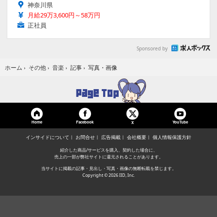
神奈川県
月給29万3,600円～58万円
正社員
Sponsored by
写真・画像
ホーム
›
その他
›
音楽
›
記事
›
Home
Facebook
YouTube
X
インサイドについて
お問合せ
広告掲載
会社概要
個人情報保護方針
紹介した商品/サービスを購入、契約した場合に、
売上の一部が弊社サイトに還元されることがあります。
当サイトに掲載の記事・見出し・写真・画像の無断転載を禁じます。
Copyright © 2026 IID, Inc.