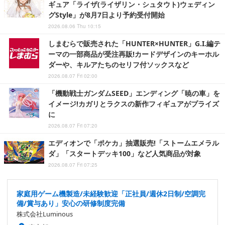
ギュア「ライザ(ライザリン・シュタウト)ウェディン
グStyle」が8月7日より予約受付開始
2026.08.06 Thu 10:15
しまむらで販売された「HUNTER×HUNTER」G.I.編テ
ーマの一部商品が受注再販!カードデザインのキーホル
ダーや、キルアたちのセリフ付ソックスなど
2026.08.07 Fri 02:00
「機動戦士ガンダムSEED」エンディング「暁の車」を
イメージ!カガリとラクスの新作フィギュアがプライズ
に
2026.08.07 Fri 07:20
エディオンで「ポケカ」抽選販売!「ストームエメラル
ダ」「スタートデッキ100」など人気商品が対象
2026.08.07 Fri 07:25
家庭用ゲーム機製造/未経験歓迎「正社員/週休2日制/空調完
備/賞与あり」安心の研修制度完備
株式会社Luminous