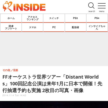
search
menu
アクセス
ホーム
スイッチ
PS5
PS4
ランキング
読者
インサイドちゃ
スマホ
PC
配信者
アンケート
ん
その他
音楽
FFオーケストラ世界ツアー「Distant World
s」100回記念公演は来年1月に日本で開催！先
行抽選予約も実施 2枚目の写真・画像
2014.11.4 Tue 14:42