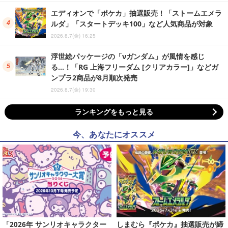
エディオンで「ポケカ」抽選販売！「ストームエメラ
ルダ」「スタートデッキ100」など人気商品が対象
2026.8.7(金) 16:25
浮世絵パッケージの「νガンダム」が風情を感じ
る…！「RG 上海フリーダム [クリアカラー]」などガ
ンプラ2商品が8月順次発売
2026.8.7(金) 19:30
ランキングをもっと見る
今、あなたにオススメ
「2026年 サンリオキャラクター
しまむら『ポケカ』抽選販売が締