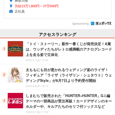
神奈川県
月給23万1,800円～37万600円
正社員
Sponsored by
アクセスランキング
「トイ・ストーリー」新作一番くじが発売決定！A賞
は、ウッディたちがレトロ感満載のアナログレコード
上を走る姿で立体化
2026.8.7(金) 12:40
太ももにも目が惹かれるウェディング姿のライザ！
フィギュア「ライザ（ライザリン・シュタウト）ウェ
ディングStyle」が8月7日より予約受付開始
2026.8.6(木) 19:15
しまむらで販売された「HUNTER×HUNTER」G.I.編
テーマの一部商品が受注再販！カードデザインのキー
ホルダーや、キルアたちのセリフ付ソックスなど
2026.8.7(金) 11:00