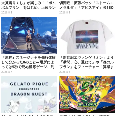
大賞当りくじ」が楽しみ！「ポム
切間近！拡張パック「ストームエ
ポムプリン」をはじめ、上位ラン
メラルダ」「アビスアイ」各1BO
クインが登場するスペシャル企画
Xをラインナップ
2026.8.2
2026.8.8
『原神』スネージナヤを先行体験
「新世紀エヴァンゲリオン」より
して分かった8のこと―場所によ
「瞬間、心、重ねて」や「魂のル
っては5秒で死ぬ極寒ゲージ、列
フラン」をフィーチャー！質感ま
車は“ダイナミック途中下車”可能
でこだわった高級Tシャツが8月7
2026.8.7
2026.8.6
など自由度高め
日発売