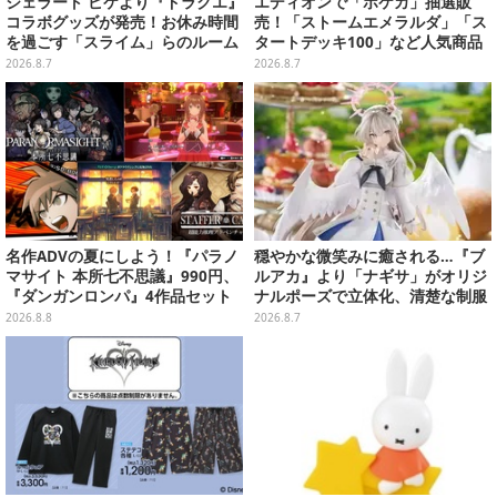
ジェラート ピケより『ドラクエ』
エディオンで「ポケカ」抽選販
コラボグッズが発売！お休み時間
売！「ストームエメラルダ」「ス
を過ごす「スライム」らのルーム
タートデッキ100」など人気商品
ウェア、雑貨など多数ラインナッ
が対象
2026.8.7
2026.8.7
プ
名作ADVの夏にしよう！『パラノ
穏やかな微笑みに癒される…『ブ
マサイト 本所七不思議』990円、
ルアカ』より「ナギサ」がオリジ
『ダンガンロンパ』4作品セット
ナルポーズで立体化、清楚な制服
で3,060円、“お紳士”な恋愛ADV
は白の彩色にこだわり
2026.8.8
2026.8.7
は1,192円！【eショップのお薦め
セール】