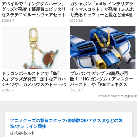
アベイルで『キングダムハーツ』
ガシャポン「miffy インテリアラ
グッズが発売！部屋着にピッタリ
イトマスコット」が発売！ふんわ
なステテコやルームウェアセット
り光るミッフィーと星など全4種
ラインナップ
2026.8.7
2026.8.6
ドラゴンボールストアで「亀仙
プレバンでガンプラ3商品が再
人」グッズが発売！派手なアロハ
販！「HG ガンダムエアマスター
シャツや、カメハウスのトートバ
バースト」や「RGフェネクス
ッグなど夏らしいアイテムがズラ
（ナラティブVer.）」も
2026.8.7
2026.8.7
リ
Recommended by
アニメグッズの製造スタッフ/未経験OK/アクスタなどの製
造/オンライン面接
株式会社小林