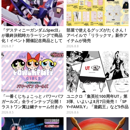
「デスティニーガンダムSpecII」
部屋で使えるグッズがたくさん！
が最終決戦時カラーリングで商品
アベイルで「リラックマ」新作ア
化！イベント開催記念商品として
イテムが発売
METAL ROBOT魂に新登場
2026.8.7
2026.8.8
「一番くじちょこっと パワーパフ
ユニクロ「集英社100周年UT」第
ガールズ」全ラインナップ公開！
3弾、いよいよ8月7日発売！「SP
ラストワン賞は鍵チャーム付きの
Y×FAMILY」「遊戯王」など5作品
シール帳スペシャルセットを用意
をデザイン
2026.8.5
2026.8.6