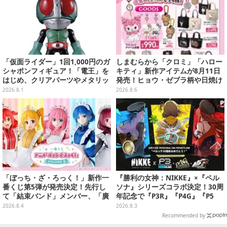
「仮面ライダー」1回1,000円のガ
しまむらから「クロミ」「ハロー
シャポンフィギュア！「電王」を
キティ」新作アイテムが8月11日
はじめ、クリアパーツやメタリッ
発売！ヒョウ・ゼブラ柄や日焼け
ク彩色でこだわりが詰まった4種
デザインの可愛い雑貨・アパレル
2026.8.1
2026.8.6
類
など多数
「ぼっち・ざ・ろっく！」新作一
『勝利の女神：NIKKE』×『ペル
番くじ第5弾が発売決定！先行し
ソナ』シリーズコラボ決定！30周
て「結束バンド」メンバー、「廣
年記念で『P3R』『P4G』『P5
井きくり」のメイド衣装フィギュ
R』の3作品参戦
2026.8.4
2026.8.3
アを公開
Recommended by