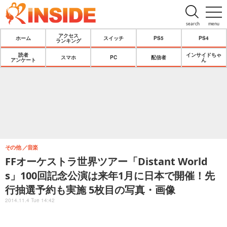
search
menu
アクセス
ホーム
スイッチ
PS5
PS4
ランキング
読者
インサイドちゃ
スマホ
PC
配信者
アンケート
ん
その他
音楽
FFオーケストラ世界ツアー「Distant World
s」100回記念公演は来年1月に日本で開催！先
行抽選予約も実施 5枚目の写真・画像
2014.11.4 Tue 14:42