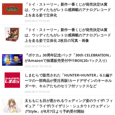
「トイ・ストーリー」新作一番くじが発売決定!A賞
は、ウッディたちがレトロ感満載のアナログレコード
上を走る姿で立体化
2026.08.07 Fri 03:40
「トイ・ストーリー」新作一番くじが発売決定!A賞
は、ウッディたちがレトロ感満載のアナログレコード
上を走る姿で立体化 2枚目の写真・画像
2026.08.07 Fri 03:40
『ポケカ』30周年記念パック「30th CELEBRATION」
がAmazonで抽選販売受付中!1BOX(20パック入り)
2026.08.06 Thu 03:30
しまむらで販売された「HUNTER×HUNTER」G.I.編テ
ーマの一部商品が受注再販!カードデザインのキーホル
ダーや、キルアたちのセリフ付ソックスなど
2026.08.07 Fri 02:00
太ももにも目が惹かれるウェディング姿のライザ! フィ
ギュア「ライザ(ライザリン・シュタウト)ウェディン
グStyle」が8月7日より予約受付開始