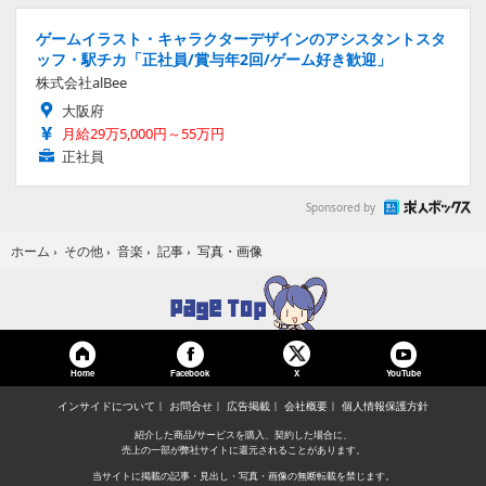
ゲームイラスト・キャラクターデザインのアシスタントスタ
ッフ・駅チカ「正社員/賞与年2回/ゲーム好き歓迎」
株式会社alBee
大阪府
月給29万5,000円～55万円
正社員
Sponsored by
写真・画像
ホーム
›
その他
›
音楽
›
記事
›
Home
Facebook
YouTube
X
インサイドについて
お問合せ
広告掲載
会社概要
個人情報保護方針
紹介した商品/サービスを購入、契約した場合に、
売上の一部が弊社サイトに還元されることがあります。
当サイトに掲載の記事・見出し・写真・画像の無断転載を禁じます。