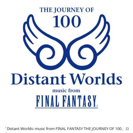
「Distant Worlds: music from FINAL FANTASY THE JOURNEY OF 100」ロ