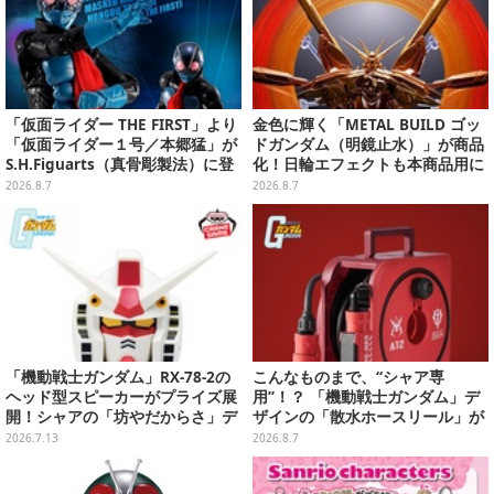
「仮面ライダー THE FIRST」より
金色に輝く「METAL BUILD ゴッ
「仮面ライダー１号／本郷猛」が
ドガンダム（明鏡止水）」が商品
S.H.Figuarts（真骨彫製法）に登
化！日輪エフェクトも本商品用に
場！8月18日より予約受付開始
刷新した豪華仕様
2026.8.7
2026.8.7
「機動戦士ガンダム」RX-78-2の
こんなものまで、“シャア専
ヘッド型スピーカーがプライズ展
用”！？ 「機動戦士ガンダム」デ
開！シャアの「坊やだからさ」デ
ザインの「散水ホースリール」が
ザインなどオシャレなグラス3種
予約開始ーあえて存在感を放つ赤
2026.7.13
2026.8.7
も
さ