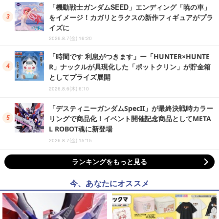
「機動戦士ガンダムSEED」エンディング「暁の車」
をイメージ！カガリとラクスの新作フィギュアがプラ
イズに
2026.8.7(金) 16:20
「時間です 利息がつきます」ー「HUNTER×HUNTE
R」ナックルが具現化した「ポットクリン」が貯金箱
としてプライズ展開
2026.8.6(木) 6:10
「デスティニーガンダムSpecII」が最終決戦時カラー
リングで商品化！イベント開催記念商品としてMETA
L ROBOT魂に新登場
2026.8.7(金) 15:15
ランキングをもっと見る
今、あなたにオススメ