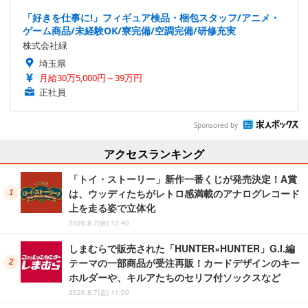
「好きを仕事に!」フィギュア検品・梱包スタッフ/アニメ・
ゲーム商品/未経験OK/寮完備/空調完備/研修充実
株式会社緑
埼玉県
月給30万5,000円～39万円
正社員
Sponsored by
アクセスランキング
「トイ・ストーリー」新作一番くじが発売決定！A賞
は、ウッディたちがレトロ感満載のアナログレコード
上を走る姿で立体化
2026.8.7(金) 12:40
しまむらで販売された「HUNTER×HUNTER」G.I.編
テーマの一部商品が受注再販！カードデザインのキー
ホルダーや、キルアたちのセリフ付ソックスなど
2026.8.7(金) 11:00