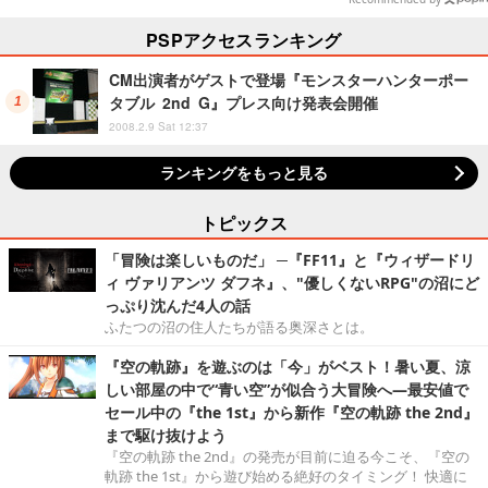
PSPアクセスランキング
CM出演者がゲストで登場『モンスターハンターポー
タブル 2nd G』プレス向け発表会開催
2008.2.9 Sat 12:37
ランキングをもっと見る
トピックス
「冒険は楽しいものだ」 ─『FF11』と『ウィザードリ
ィ ヴァリアンツ ダフネ』、"優しくないRPG"の沼にど
っぷり沈んだ4人の話
ふたつの沼の住人たちが語る奥深さとは。
『空の軌跡』を遊ぶのは「今」がベスト！暑い夏、涼
しい部屋の中で“青い空”が似合う大冒険へ―最安値で
セール中の『the 1st』から新作『空の軌跡 the 2nd』
まで駆け抜けよう
『空の軌跡 the 2nd』の発売が目前に迫る今こそ、『空の
軌跡 the 1st』から遊び始める絶好のタイミング！ 快適に