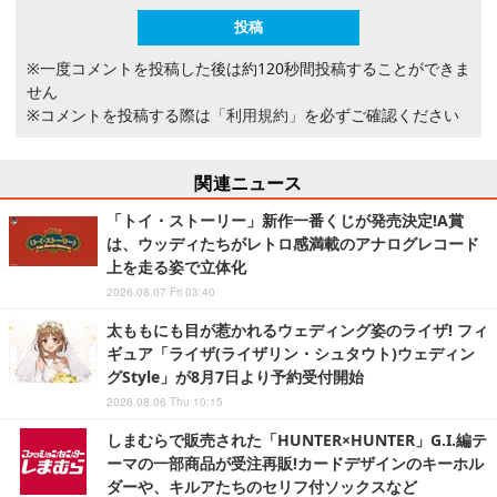
※一度コメントを投稿した後は約120秒間投稿することができま
せん
※コメントを投稿する際は
「利用規約」
を必ずご確認ください
関連ニュース
「トイ・ストーリー」新作一番くじが発売決定!A賞
は、ウッディたちがレトロ感満載のアナログレコード
上を走る姿で立体化
2026.08.07 Fri 03:40
太ももにも目が惹かれるウェディング姿のライザ! フィ
ギュア「ライザ(ライザリン・シュタウト)ウェディン
グStyle」が8月7日より予約受付開始
2026.08.06 Thu 10:15
しまむらで販売された「HUNTER×HUNTER」G.I.編テ
ーマの一部商品が受注再販!カードデザインのキーホル
ダーや、キルアたちのセリフ付ソックスなど