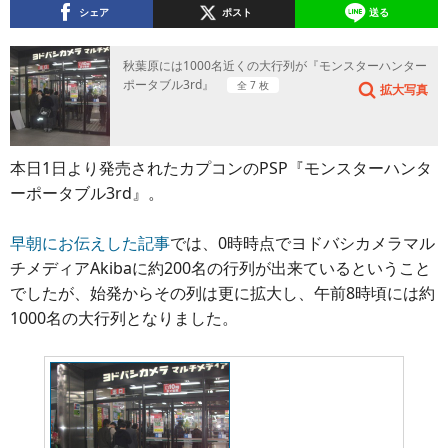
シェア
ポスト
送る
秋葉原には1000名近くの大行列が『モンスターハンター
ポータブル3rd』
全 7 枚
拡大写真
本日1日より発売されたカプコンのPSP『モンスターハンタ
ーポータブル3rd』。
早朝にお伝えした記事
では、0時時点でヨドバシカメラマル
チメディアAkibaに約200名の行列が出来ているということ
でしたが、始発からその列は更に拡大し、午前8時頃には約
1000名の大行列となりました。