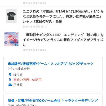
2026.08.07 Fri 02:00
ユニクロの「浮世絵」UTが8月17日発売!がしゃどくろ
など妖怪をモチーフにした、奥深い世界観が最高にオ
シャレ 2枚目の写真・画像
2026.08.08 Sat 15:10
「機動戦士ガンダムSEED」エンディング「暁の車」を
イメージ!カガリとラクスの新作フィギュアがプライズ
に
2026.08.07 Fri 07:20
未経験可/研修充実/ゲーム・スマホアプリのバグチェック
infront株式会社
埼玉県
月給27万円～50万円
正社員
映像・音響/完全在宅OKゲーム会社 キャラクターモデリング
アデコ株式会社 Tech