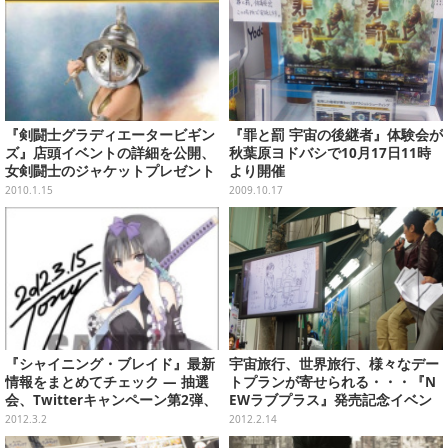
『剣闘士グラディエータービギン
『罪と罰 宇宙の後継者』体験会が
ズ』店頭イベントの詳細を公開、
秋葉原ヨドバシで10月17日11時
女剣闘士のジャケットプレゼント
より開催
も
2010.1.15
2009.10.17
『シャイニング・ブレイド』最新
宇宙旅行、世界旅行、様々なデー
情報をまとめてチェック ― 抽選
トプランが寄せられる・・・『N
会、Twitterキャンペーン第2弾、
EWラブプラス』発売記念イベン
TVCM
トレポート(後編)
2012.3.2
2012.2.14