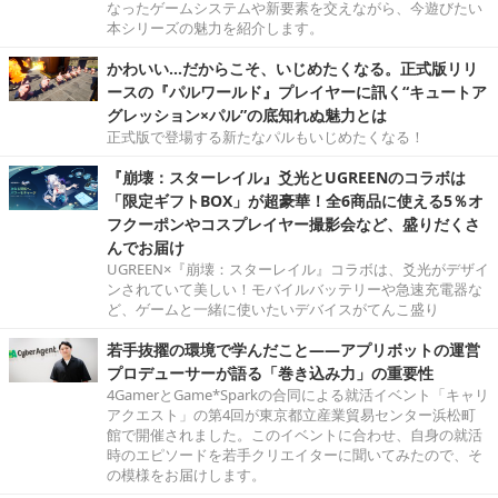
なったゲームシステムや新要素を交えながら、今遊びたい
本シリーズの魅力を紹介します。
かわいい…だからこそ、いじめたくなる。正式版リリ
ースの『パルワールド』プレイヤーに訊く“キュートア
グレッション×パル”の底知れぬ魅力とは
正式版で登場する新たなパルもいじめたくなる！
『崩壊：スターレイル』爻光とUGREENのコラボは
「限定ギフトBOX」が超豪華！全6商品に使える5％オ
フクーポンやコスプレイヤー撮影会など、盛りだくさ
んでお届け
UGREEN×『崩壊：スターレイル』コラボは、爻光がデザイ
ンされていて美しい！モバイルバッテリーや急速充電器な
ど、ゲームと一緒に使いたいデバイスがてんこ盛り
若手抜擢の環境で学んだこと――アプリボットの運営
プロデューサーが語る「巻き込み力」の重要性
4GamerとGame*Sparkの合同による就活イベント「キャリ
アクエスト」の第4回が東京都立産業貿易センター浜松町
館で開催されました。このイベントに合わせ、自身の就活
時のエピソードを若手クリエイターに聞いてみたので、そ
の模様をお届けします。