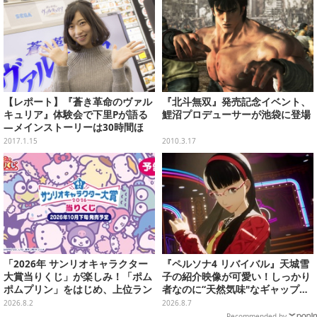
【レポート】『蒼き革命のヴァル
『北斗無双』発売記念イベント、
キュリア』体験会で下里Pが語る
鯉沼プロデューサーが池袋に登場
―メインストーリーは30時間ほ
ど、全体では60時間近い
2017.1.15
2010.3.17
「2026年 サンリオキャラクター
『ペルソナ4 リバイバル』天城雪
大賞当りくじ」が楽しみ！「ポム
子の紹介映像が可愛い！しっかり
ポムプリン」をはじめ、上位ラン
者なのに“天然気味"なギャップ…
クインが登場するスペシャル企画
幼馴染・千枝に助けられる姿にも
2026.8.2
2026.8.7
注目
Recommended by