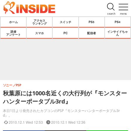
search
menu
アクセス
ホーム
スイッチ
PS5
PS4
ランキング
読者
インサイドちゃ
スマホ
PC
配信者
アンケート
ん
ソニー
PSP
秋葉原には1000名近くの大行列が『モンスター
ハンターポータブル3rd』
本日1日より発売されたカプコンのPSP『モンスターハンターポータブル3r
d』。
2010.12.1 Wed 12:53
2010.12.1 Wed 12:36