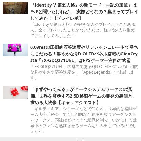
『Identity V 第五人格』の新モード「手記の加筆」は
PvEと聞いたけれど……実際どうなの？集まってプレイ
してみた！【プレイレポ】
『Identity V 第五人格』が好きな人やプレイしたことある
人、全くプレイしたことがない人など、様々な4人を集め
てプレイしてみました！
0.03msの圧倒的応答速度やリフレッシュレートで勝ち
にこだわる！鮮やかなQD-OLEDパネル搭載のGigaCry
sta「EX-GDQ271UEL」はFPSゲーマー注目の武器
「EX-GDQ271UEL」の魅力であるQD-OLEDパネルの圧倒的
な見やすさや応答速度を、『Apex Legends』で体感しま
す。
「まずやってみる」がアークシステムワークスの流
儀。世界を席巻する2.5D格闘ゲームの開発の裏側と、
求める人物像【キャリアクエスト】
『ギルティギア』シリーズなどで知られ、世界的な格闘ゲ
ーム大会「EVO」でも圧倒的な存在感を放つアークシステ
ムワークス。同社はどのような組織体制で、いかにして世
界中のファンを熱狂させるゲームを生み出しているのでし
ょうか。