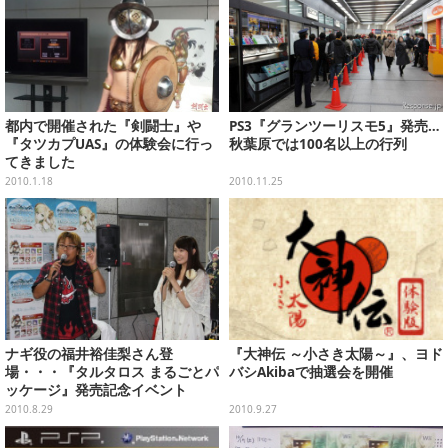
都内で開催された『剣闘士』や
PS3『グランツーリスモ5』発売…
『タツカプUAS』の体験会に行っ
秋葉原では100名以上の行列
てきました
2010.1.18
2010.11.25
ナギ役の福井裕佳梨さん登
『大神伝 ～小さき太陽～』、ヨド
場・・・『タルタロス まるごとパ
バシAkibaで抽選会を開催
ッケージ』発売記念イベント
2010.8.29
2010.9.27