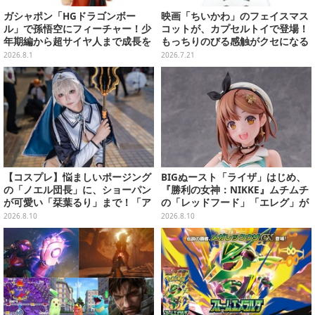
ガシャポン「HGドラゴンボー
映画「ちいかわ」のフェイスマス
ル」で孫悟空にフィーチャー！少
コットが、カプセルトイで登場！
年期編から超サイヤ人まで成長を
もっちりのびる感触がクセになる
感じられる全4種
ハチワレ、セイレーンなど全5種
2026.8.1
2026.7.21
【コスプレ】悩ましいポージング
BIGぬースト「ライザ」はじめ、
の「ノエル団長」に、ショーパン
『勝利の女神：NIKKE』ムチムチ
が可愛い「栞葉るり」まで！「ア
の「レッドフード」「エレグ」が
コスタ池袋」人気VTuberレイヤ
上位に！7月あみあみフィギュア
2026.8.10
2026.8.10
ーまとめ
予約ランキング