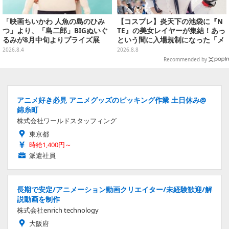
「映画ちいかわ 人魚の島のひみ
【コスプレ】炎天下の池袋に『N
つ」より、「島二郎」BIGぬいぐ
TE』の美女レイヤーが集結！あっ
るみが8月中旬よりプライズ展
という間に入場規制になった「メ
開！“味自慢”のエプロンはポケッ
ェメェ村の大冒険」をレポート
2026.8.4
2026.8.8
ト付き
【写真28枚】
Recommended by
アニメ好き必見 アニメグッズのピッキング作業 土日休み@
錦糸町
株式会社ワールドスタッフィング
東京都
時給1,400円～
派遣社員
長期で安定/アニメーション動画クリエイター/未経験歓迎/解
説動画を制作
株式会社enrich technology
大阪府