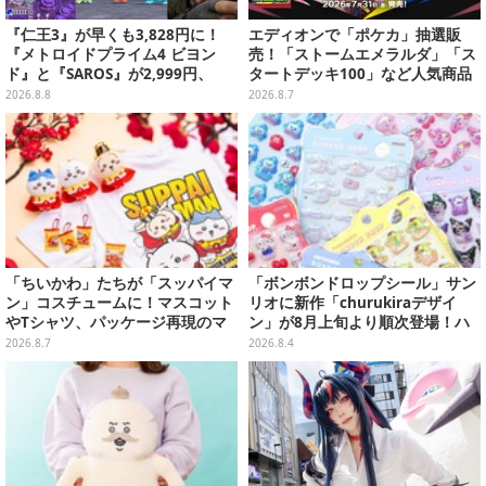
『仁王3』が早くも3,828円に！
エディオンで「ポケカ」抽選販
『メトロイドプライム4 ビヨン
売！「ストームエメラルダ」「ス
ド』と『SAROS』が2,999円、
タートデッキ100」など人気商品
『メタルギアソリッド Δ』は2,49
が対象
2026.8.8
2026.8.7
9円─ゲオ店舗＆ストアのゲームセ
ールは8月8日から
「ちいかわ」たちが「スッパイマ
「ボンボンドロップシール」サン
ン」コスチュームに！マスコット
リオに新作「churukiraデザイ
やTシャツ、パッケージ再現のマ
ン」が8月上旬より順次登場！ハ
グネットなど全5アイテム
ローキティ、はぴだんぶいなど全
2026.8.7
2026.8.4
8種類