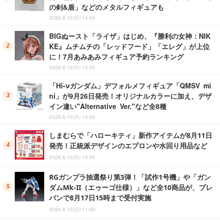
の剣&盾」などのメタルフィギュアも
2026.8.10(月) 14:45
BIGぬースト「ライザ」はじめ、『勝利の女神：NIK
KE』ムチムチの「レッドフード」「エレグ」が上位
に！7月あみあみフィギュア予約ランキング
2026.8.10(月) 12:35
「Hi-νガンダム」デフォルメフィギュア「QMSV mi
ni」が9月26日発売！オリジナルカラーに加え、デザ
イン違い"Alternative Ver."など全8種
2026.8.10(月) 15:00
しまむらで「ハローキティ」新作アイテムが8月11日
発売！正統派デザインのエプロンや水回り用品など
2026.8.10(月) 10:45
RGガンプラ抽選祭り第3弾！「試作1号機」や「ガン
ダムMk-II（エゥーゴ仕様）」など全10商品が、プレ
バンで8月17日15時まで受付実施
2026.8.10(月) 11:00