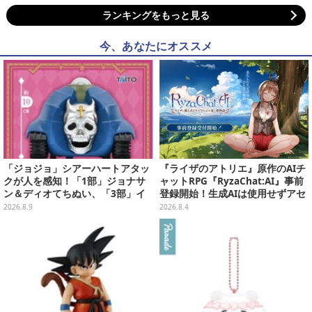
ランキングをもっと見る
今、あなたにオススメ
「ジョジョ」シアーハートアタッ
『ライザのアトリエ』原作のAIチ
クが人を感知！「1部」ジョナサ
ャットRPG『RyzaChat:AI』事前
ン＆ディオてちぬい、「3部」イ
登録開始！生成AIは使用せずアセ
ギー＆クリームのなりきり帽子な
ットはトリダモノ氏監修で人力作
2026.8.9
2026.8.4
どもプライズ展開
成、音声もアプリ専用収録素材を
活用