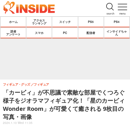
search
menu
アクセス
ホーム
スイッチ
PS5
PS4
ランキング
読者
インサイドちゃ
スマホ
PC
配信者
アンケート
ん
フィギュア・グッズ
フィギュア
「カービィ」が不思議で素敵な部屋でくつろぐ
様子をジオラマフィギュア化！「星のカービィ
Wonder Room」が可愛くて癒される 9枚目の
写真・画像
2024.1.10 Wed 11:35