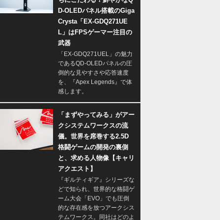
D-OLEDパネル搭載のGiga
Crysta「EX-GDQ271UE
L」はFPSゲーマー注目の
武器
「EX-GDQ271UEL」の魅力
であるQD-OLEDパネルの圧
倒的な見やすさや応答速度
を、『Apex Legends』で体
感します。
「まずやってみる」がアー
クシステムワークスの流
儀。世界を席巻する2.5D
格闘ゲームの開発の裏側
と、求める人物像【キャリ
アクエスト】
『ギルティギア』シリーズな
どで知られ、世界的な格闘ゲ
ーム大会「EVO」でも圧倒
的な存在感を放つアークシス
テムワークス。同社はどのよ