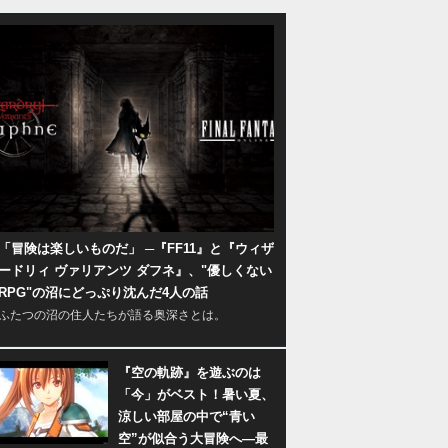
「冒険は楽しいものだ」 ─『FF11』と『ウィザ
ードリィ ヴァリアンツ ダフネ』、"優しくない
RPG"の沼にどっぷり沈んだ4人の話
ふたつの沼の住人たちが語る奥深さとは。
『空の軌跡』を遊ぶのは
「今」がベスト！暑い夏、
涼しい部屋の中で“青い
空”が似合う大冒険へ―最