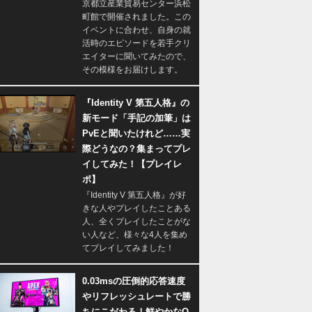
京都立産業貿易センター浜松
町館で開催されました。この
イベントに合わせ、自身の就
活時のエピソードを若手クリ
エイターに聞いてみたので、
その模様をお届けします。
『Identity V 第五人格』の
新モード「手記の加筆」は
PvEと聞いたけれど……実
際どうなの？集まってプレ
イしてみた！【プレイレ
ポ】
『Identity V 第五人格』が好
きな人やプレイしたことある
人、全くプレイしたことがな
い人など、様々な4人を集め
てプレイしてみました！
0.03msの圧倒的応答速度
やリフレッシュレートで勝
ちにこだわる！鮮やかなQ