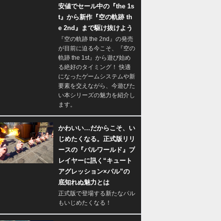
安値でセール中の『the 1s
t』から新作『空の軌跡 th
e 2nd』まで駆け抜けよう
『空の軌跡 the 2nd』の発売
が目前に迫る今こそ、『空の
軌跡 the 1st』から遊び始め
る絶好のタイミング！ 快適
になったゲームシステムや新
要素を交えながら、今遊びた
い本シリーズの魅力を紹介し
ます。
かわいい…だからこそ、い
じめたくなる。正式版リリ
ースの『パルワールド』プ
レイヤーに訊く“キュート
アグレッション×パル”の
底知れぬ魅力とは
正式版で登場する新たなパル
もいじめたくなる！