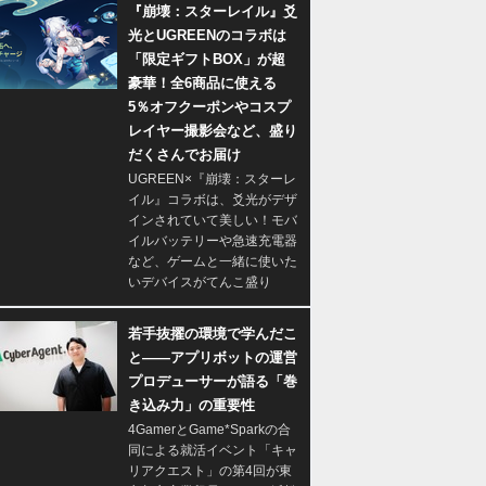
『崩壊：スターレイル』爻
光とUGREENのコラボは
「限定ギフトBOX」が超
豪華！全6商品に使える
5％オフクーポンやコスプ
レイヤー撮影会など、盛り
だくさんでお届け
UGREEN×『崩壊：スターレ
イル』コラボは、爻光がデザ
インされていて美しい！モバ
イルバッテリーや急速充電器
など、ゲームと一緒に使いた
いデバイスがてんこ盛り
若手抜擢の環境で学んだこ
と――アプリボットの運営
プロデューサーが語る「巻
き込み力」の重要性
4GamerとGame*Sparkの合
同による就活イベント「キャ
リアクエスト」の第4回が東