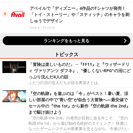
アベイルで「ディズニー」4作品のTシャツが発売！
「トイ・ストーリー」や「スティッチ」のキャラを刺
しゅうでデザイン
2026.8.7 Fri 23:30
ランキングをもっと見る
トピックス
「冒険は楽しいものだ」 ─『FF11』と『ウィザードリ
ィ ヴァリアンツ ダフネ』、"優しくないRPG"の沼にど
っぷり沈んだ4人の話
ふたつの沼の住人たちが語る奥深さとは。
『空の軌跡』を遊ぶのは「今」がベスト！暑い夏、涼
しい部屋の中で“青い空”が似合う大冒険へ―最安値で
セール中の『the 1st』から新作『空の軌跡 the 2nd』
まで駆け抜けよう
『空の軌跡 the 2nd』の発売が目前に迫る今こそ、『空の
軌跡 the 1st』から遊び始める絶好のタイミング！ 快適に
なったゲームシステムや新要素を交えながら、今遊びたい