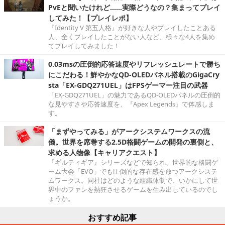
PvEと聞いたけれど……実際どうなの？集まってプレイ
してみた！【プレイレポ】
『Identity V 第五人格』が好きな人やプレイしたことある
人、全くプレイしたことがない人など、様々な4人を集め
てプレイしてみました！
0.03msの圧倒的応答速度やリフレッシュレートで勝ち
にこだわる！鮮やかなQD-OLEDパネル搭載のGigaCry
sta「EX-GDQ271UEL」はFPSゲーマー注目の武器
「EX-GDQ271UEL」の魅力であるQD-OLEDパネルの圧倒的
な見やすさや応答速度を、『Apex Legends』で体感しま
す。
「まずやってみる」がアークシステムワークスの流
儀。世界を席巻する2.5D格闘ゲームの開発の裏側と、
求める人物像【キャリアクエスト】
『ギルティギア』シリーズなどで知られ、世界的な格闘ゲ
ーム大会「EVO」でも圧倒的な存在感を放つアークシステ
ムワークス。同社はどのような組織体制で、いかにして世
界中のファンを熱狂させるゲームを生み出しているのでし
ょうか。
おすすめ記事