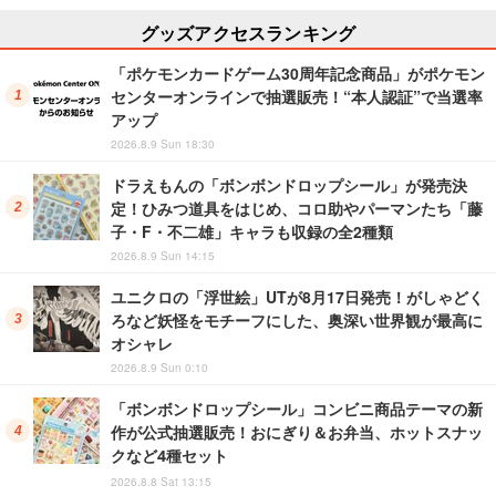
グッズアクセスランキング
「ポケモンカードゲーム30周年記念商品」がポケモン
センターオンラインで抽選販売！“本人認証”で当選率
アップ
2026.8.9 Sun 18:30
ドラえもんの「ボンボンドロップシール」が発売決
定！ひみつ道具をはじめ、コロ助やパーマンたち「藤
子・F・不二雄」キャラも収録の全2種類
2026.8.9 Sun 14:15
ユニクロの「浮世絵」UTが8月17日発売！がしゃどく
ろなど妖怪をモチーフにした、奥深い世界観が最高に
オシャレ
2026.8.9 Sun 0:10
「ボンボンドロップシール」コンビニ商品テーマの新
作が公式抽選販売！おにぎり＆お弁当、ホットスナッ
クなど4種セット
2026.8.8 Sat 13:15