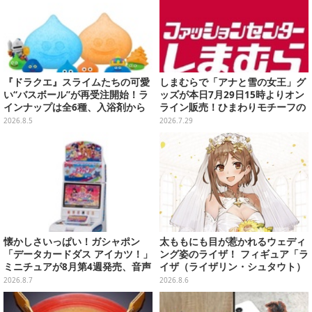
『ドラクエ』スライムたちの可愛
しまむらで「アナと雪の女王」グ
い“バスボール”が再受注開始！ラ
ッズが本日7月29日15時よりオン
インナップは全6種、入浴剤から
ライン販売！ひまわりモチーフの
モンスターのフィギュアが出てく
エプロン、「オラフ」のクッショ
2026.8.5
2026.7.29
る
ンなど豊富なデザイン
懐かしさいっぱい！ガシャポン
太ももにも目が惹かれるウェディ
「データカードダス アイカツ！」
ング姿のライザ！ フィギュア「ラ
ミニチュアが8月第4週発売、音声
イザ（ライザリン・シュタウト）
が流れる特別仕様も当たる
ウェディングStyle」が8月7日よ
2026.8.7
2026.8.6
り予約受付開始