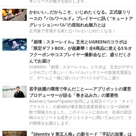
本シリーズの魅力を紹介します。
かわいい…だからこそ、いじめたくなる。正式版リリ
ースの『パルワールド』プレイヤーに訊く“キュートア
グレッション×パル”の底知れぬ魅力とは
正式版で登場する新たなパルもいじめたくなる！
『崩壊：スターレイル』爻光とUGREENのコラボは
「限定ギフトBOX」が超豪華！全6商品に使える5％オ
フクーポンやコスプレイヤー撮影会など、盛りだくさ
んでお届け
UGREEN×『崩壊：スターレイル』コラボは、爻光がデザイ
ンされていて美しい！モバイルバッテリーや急速充電器な
ど、ゲームと一緒に使いたいデバイスがてんこ盛り
若手抜擢の環境で学んだこと――アプリボットの運営
プロデューサーが語る「巻き込み力」の重要性
4GamerとGame*Sparkの合同による就活イベント「キャリ
アクエスト」の第4回が東京都立産業貿易センター浜松町
館で開催されました。このイベントに合わせ、自身の就活
時のエピソードを若手クリエイターに聞いてみたので、そ
の模様をお届けします。
『Identity V 第五人格』の新モード「手記の加筆」は