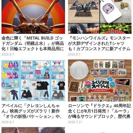
金色に輝く「METAL BUILD ゴッ
『モンハンワイルズ』モンスター
ドガンダム（明鏡止水）」が商品
が大胆デザインされたTシャツ
化！日輪エフェクトも本商品用に
も！カプコンストアに新アイテム
刷新した豪華仕様
が続々登場
2026.8.7
2026.8.7
アベイルに「クレヨンしんちゃ
ローソンで『ドラクエ』40周年記
ん」映画グッズがズラリ！新作
念くじが8月1日発売！「ルーラ」
「オラの妖怪バケ～ション」や、
が鳴るサウンドブロック、歴代勇
「ヘンダーランド」「暗黒タマタ
者＆スライムのフィギュアなど、
2026.8.7
2026.7.21
マ」などをフィーチャー
シリーズを振り返る景品盛りだく
さん