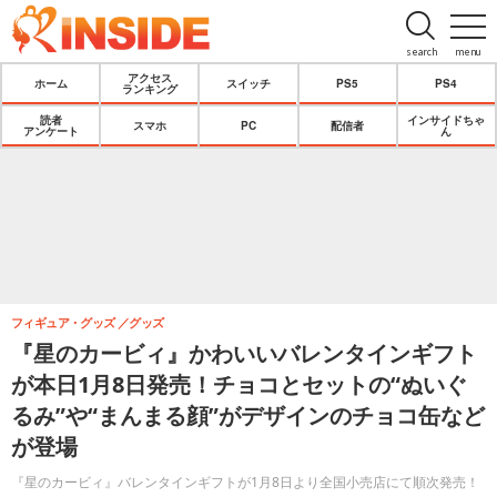
search
menu
アクセス
ホーム
スイッチ
PS5
PS4
ランキング
読者
インサイドちゃ
スマホ
PC
配信者
アンケート
ん
フィギュア・グッズ
グッズ
『星のカービィ』かわいいバレンタインギフト
が本日1月8日発売！チョコとセットの“ぬいぐ
るみ”や“まんまる顔”がデザインのチョコ缶など
が登場
『星のカービィ』バレンタインギフトが1月8日より全国小売店にて順次発売！