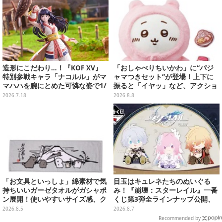
造形にこだわり…！『KOF XV』
「おしゃべりちいかわ」に“パジ
特別参戦キャラ「ナコルル」がマ
ャマつきセット”が登場！上下に
マハハを腕にとめた可憐な姿で1/
振ると「イヤッ」など、アクショ
8スケールフィギュア化
ンに応じて喋ってくれる
2026.7.18
2026.8.8
「お文具といっしょ」綿素材で気
目玉はキュレネたちのぬいぐる
持ちいいガーゼタオルがガシャポ
み！『崩壊：スターレイル』一番
ン展開！使いやすいサイズ感、ク
くじ第3弾全ラインナップ公開、
ールな和柄や可愛らしいお寿司な
美麗ビジュアルのアクリルボード
2026.8.5
2026.8.7
ど全4種
など用意
Recommended by