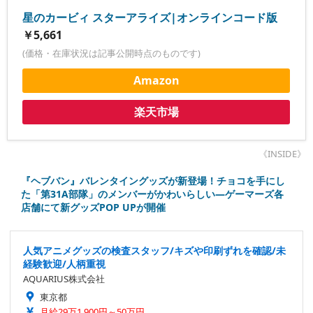
星のカービィ スターアライズ|オンラインコード版
￥5,661
(価格・在庫状況は記事公開時点のものです)
Amazon
楽天市場
《INSIDE》
『ヘブバン』バレンタイングッズが新登場！チョコを手にし
た「第31A部隊」のメンバーがかわいらしい―ゲーマーズ各
店舗にて新グッズPOP UPが開催
人気アニメグッズの検査スタッフ/キズや印刷ずれを確認/未
経験歓迎/人柄重視
AQUARIUS株式会社
東京都
月給29万1,900円～50万円