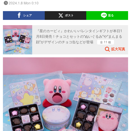
2024.1.8 Mon 0:10
シェア
ポスト
送る
『星のカービィ』かわいいバレンタインギフトが本日1
月8日発売！チョコとセットの“ぬいぐるみ”や“まんまる
顔”がデザインのチョコ缶などが登場
全 11 枚
拡大写真