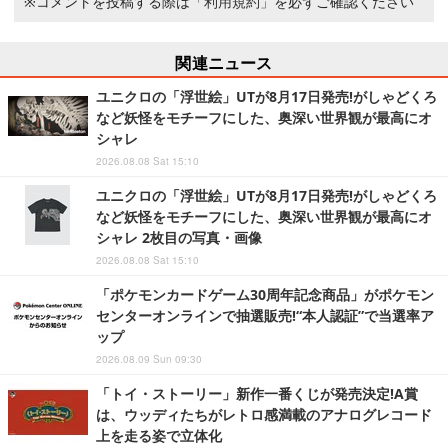
※コメントを投稿する際は
「利用規約」
を必ずご確認ください
関連ニュース
ユニクロの「浮世絵」UTが8月17日発売!がしゃどくろ
など妖怪をモチーフにした、奥深い世界観が最高にオ
シャレ
2026.08.08 Sat 15:10
ユニクロの「浮世絵」UTが8月17日発売!がしゃどくろ
など妖怪をモチーフにした、奥深い世界観が最高にオ
シャレ 2枚目の写真・画像
2026.08.08 Sat 15:10
「ポケモンカードゲーム30周年記念商品」がポケモン
センターオンラインで抽選販売!“本人認証”で当選率ア
ップ
2026.08.09 Sun 09:30
「トイ・ストーリー」新作一番くじが発売決定!A賞
は、ウッディたちがレトロ感満載のアナログレコード
上を走る姿で立体化